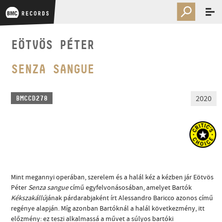
EÖTVÖS PÉTER
SENZA SANGUE
2020
BMCCD278
Mint megannyi operában, szerelem és a halál kéz a kézben jár Eötvös
Péter
Senza sangue
című egyfelvonásosában, amelyet Bartók
Kékszakállú
jának párdarabjaként írt Alessandro Baricco azonos című
regénye alapján. Míg azonban Bartóknál a halál következmény, itt
előzmény: ez teszi alkalmassá a művet a súlyos bartóki