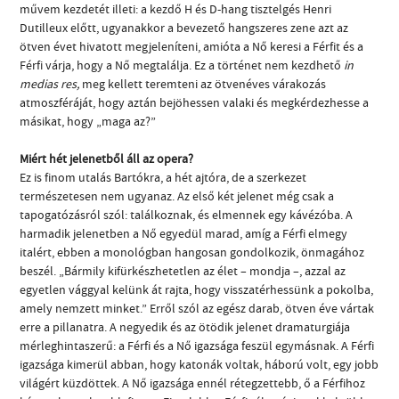
művem kezdetét illeti: a kezdő H és D-hang tisztelgés Henri
Dutilleux előtt, ugyanakkor a bevezető hangszeres zene azt az
ötven évet hivatott megjeleníteni, amióta a Nő keresi a Férfit és a
Férfi várja, hogy a Nő megtalálja. Ez a történet nem kezdhető
in
medias res,
meg kellett teremteni az ötvenéves várakozás
atmoszféráját, hogy aztán bejöhessen valaki és megkérdezhesse a
másikat, hogy „maga az?”
Miért hét jelenetből áll az opera?
Ez is finom utalás Bartókra, a hét ajtóra, de a szerkezet
természetesen nem ugyanaz. Az első két jelenet még csak a
tapogatózásról szól: találkoznak, és elmennek egy kávézóba. A
harmadik jelenetben a Nő egyedül marad, amíg a Férfi elmegy
italért, ebben a monológban hangosan gondolkozik, önmagához
beszél. „Bármily kifürkészhetetlen az élet – mondja –, azzal az
egyetlen vággyal kelünk át rajta, hogy visszatérhessünk a pokolba,
amely nemzett minket.” Erről szól az egész darab, ötven éve vártak
erre a pillanatra. A negyedik és az ötödik jelenet dramaturgiája
mérleghintaszerű: a Férfi és a Nő igazsága feszül egymásnak. A Férfi
igazsága kimerül abban, hogy katonák voltak, háború volt, egy jobb
világért küzdöttek. A Nő igazsága ennél rétegzettebb, ő a Férfihoz