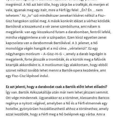
megrémül. A Nő azt kéri tőle, hogy zárja be a trafikját, és menjen el
vele, igyanak meg egy italt, mire a Férfi így felel: „Én? Én… nem
tehetem.” Az „Io” szó mindkétszer zenekari kíséret nélkül a Fisz–
Gisz hangokon szólal meg. A másik konkrét idézet a vérhez kötődik.
Bartóknál a kisszekund a vér zenei szimbóluma, ami nálam is
megjelenik: van egy kisszekund futam a darabomban, fentről lefelé,
mintha végigömlene a vér a színpadon. Ezen kívül egyetlen zenei
kapcsolata van a darabomnak Bartókéval. A 3. jelenet, a Nő
monológja végén hangzik el a mű címe: „vértelenül”. Ez egy
négyhangos motívum – A–Gisz–H–G –, amely a darab legvégén is
megjelenik, forte játsszák a trombiták, és a kürtök meg a fafúvók
kitartják akkordként is. A motívumot úgy alakítottam, hogy ebből
szünet nélkül tovább lehet menni a Bartók-opera kezdetére, ami
egy Fisz–Cisz lépéssel indul.
Ez azt jelenti, hogy a darabodat csak a Bartók előtt lehet előadni?
Így van. Bartók
Kékszakállú
ja után már nem lehet játszani semmit.
Ott vége mindennek. Ugyanakkor ez a történet, Alessandro Baricco
regénye a nyitott végével, amelyben a Nő és a Férfi elmennek egy
hotelbe, gyönyörűen hozzáilleszthető ahhoz a történethez, amely
azzal kezdődik, hogy a Férfi meg a Nő belépnek egy várba. Ami a