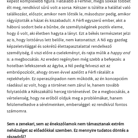
képest komplexebb figura. Fiatalabb a Férfinél, mégis sokkal többet
élt meg, rendkívül sűrű volt a sorsa. Kétszer is túlélte a halállal való
találkozást, először, amikor nem lőtték le, másodszor pedig, amikor
rágyújtották a házat és kiszabadult. A Férfi egyszerű ember, akit a
háború sodort bele a bűnbe, de személyiségének pozitív eleme,
hogy ő volt, aki életben hagyta a lányt. Ezt a békés természetet jelzi
az is, hogy lottóárus lett belőle, nem katonatiszt. A Nő egy gazdag
képzeletvilággal és sokrétű élettapasztalattal rendelkező
személyiség, ő viszi előre a cselekményt, és rajta múlik a
happy end
is: a megbocsátás. Az eredeti regényben még szebb a befejezés: a
hotelban lefekszenek az ágyba, a Nő pedig felveszi azt az
embriópozíciót, ahogy ötven évvel azelőtt a Férfi rátalált a
rejtekhelyén. Ez operaszínpadon nem működik, az én koncepcióm
ráadásul az volt, hogy a történet nem zárul le, hanem tovább
folytatódik a Kékszakállú herceg történetével. De a megbocsátás, a
vértelenség, hogy ne erőből oldjuk meg a problémákat, hanem
felülemelkedve a sérelmeinken, emberséggel: ez rendkívül fontos
számomra.
Sem a zenekari, sem az énekszólamok nem támasztanak extrém
nehézséget az előadókkal szemben. Ez mennyire tudatos döntés a
részedről?