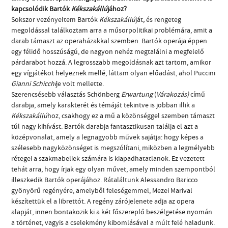
kapcsolódik Bartók
Kékszakállú
jához?
Sokszor vezényeltem Bartók
Kékszakállú
ját
,
és rengeteg
megoldással találkoztam arra a műsorpolitikai problémára, amit a
darab támaszt az operaházakkal szemben. Bartók operája éppen
egy félidő hosszúságú, de nagyon nehéz megtalálni a megfelelő
párdarabot hozzá. A legrosszabb megoldásnak azt tartom, amikor
egy vígjátékot helyeznek mellé, láttam olyan előadást, ahol Puccini
Gianni Schicchi
je volt mellette.
Szerencsésebb választás Schönberg
Erwartung
(
Várakozás)
című
darabja, amely karakterét és témáját tekintve is jobban illik a
Kékszakállú
hoz, csakhogy ez a mű a közönséggel szemben támaszt
túl nagy kihívást. Bartók darabja fantasztikusan találja el azt a
középvonalat, amely a legnagyobb művek sajátja: hogy képes a
szélesebb nagyközönséget is megszólítani, miközben a legmélyebb
rétegei a szakmabeliek számára is kiapadhatatlanok. Ez vezetett
tehát arra, hogy írjak egy olyan művet, amely minden szempontból
illeszkedik Bartók operájához. Rátaláltunk Alessandro Baricco
gyönyörű regényére, amelyből feleségemmel, Mezei Marival
készítettük el a librettót. A regény zárójelenete adja az opera
alapját, innen bontakozik ki a két főszereplő beszélgetése nyomán
a történet, vagyis a cselekmény kibomlásával a múlt felé haladunk.