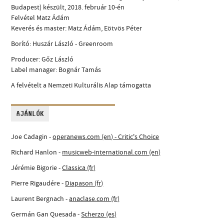
Budapest) készült, 2018. február 10-én
Felvétel Matz Ádám
Keverés és master: Matz Ádám, Eötvös Péter
Borító: Huszár László - Greenroom
Producer: Gőz László
Label manager: Bognár Tamás
A felvételt a Nemzeti Kulturális Alap támogatta
AJÁNLÓK
Joe Cadagin -
operanews.com (en) - Critic's Choice
Richard Hanlon -
musicweb-international.com (en)
Jérémie Bigorie -
Classica (fr)
Pierre Rigaudére -
Diapason (fr)
Laurent Bergnach -
anaclase.com (fr)
Germán Gan Quesada -
Scherzo (es)