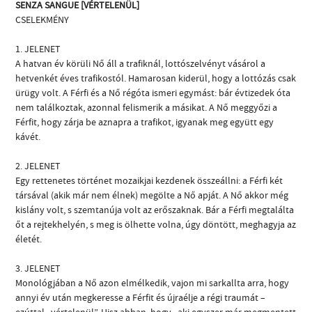
SENZA SANGUE [VÉRTELENÜL]
CSELEKMÉNY
1. JELENET
A hatvan év körüli Nő áll a trafiknál, lottószelvényt vásárol a
hetvenkét éves trafikostól. Hamarosan kiderül, hogy a lottózás csak
ürügy volt. A Férfi és a Nő régóta ismeri egymást: bár évtizedek óta
nem találkoztak, azonnal felismerik a másikat. A Nő meggyőzi a
Férfit, hogy zárja be aznapra a trafikot, igyanak meg együtt egy
kávét.
2. JELENET
Egy rettenetes történet mozaikjai kezdenek összeállni: a Férfi két
társával (akik már nem élnek) megölte a Nő apját. A Nő akkor még
kislány volt, s szemtanúja volt az erőszaknak. Bár a Férfi megtalálta
őt a rejtekhelyén, s meg is ölhette volna, úgy döntött, meghagyja az
életét.
3. JELENET
Monológjában a Nő azon elmélkedik, vajon mi sarkallta arra, hogy
annyi év után megkeresse a Férfit és újraélje a régi traumát –
ezúttal „vértelenül”. Hisz abban, hogy „aki egyszer már megmentett