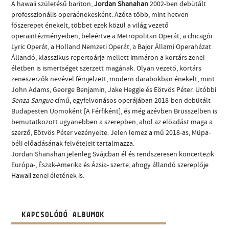
A hawaii születésű bariton,
Jordan Shanahan
2002-ben debütált
professzionális operaénekesként. Azóta több, mint hetven
főszerepet énekelt, többet ezek közül a világ vezető
operaintézményeiben, beleértve a Metropolitan Operát, a chicagói
Lyric Operát, a Holland Nemzeti Operát, a Bajor Állami Operaházat.
Állandó, klasszikus repertoárja mellett immáron a kortárs zenei
életben is ismertséget szerzett magának. Olyan vezető, kortárs
zeneszerzők nevével fémjelzett, modern darabokban énekelt, mint
John Adams, George Benjamin, Jake Heggie és Eötvös Péter. Utóbbi
Senza Sangue
című, egyfelvonásos operájában 2018-ben debütált
Budapesten Uomoként [A Férfiként], és még azévben Brüsszelben is
bemutatkozott ugyanebben a szerepben, ahol az előadást maga a
szerző, Eötvös Péter vezényelte. Jelen lemez a mű 2018-as, Müpa-
béli előadásának felvételeit tartalmazza.
Jordan Shanahan jelenleg Svájcban él és rendszeresen koncertezik
Európa-, Észak-Amerika és Ázsia- szerte, ahogy állandó szereplője
Hawaii zenei életének is.
KAPCSOLÓDÓ ALBUMOK