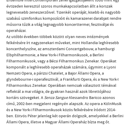
évtizeden keresztül szoros munkakapcsolatban állt a korszak
legnevesebb zeneszerzőivel. Tizenkét operáját, kisebb és nagyobb
szabású szimfonikus kompozícióit és kamarazenei darabjait rendre
műsorra tűzik a világ legnagyobb koncerttermei, fesztiváljai és
operaházai.
Az utóbbi években többek között olyan neves intézmények
felkérésére írt nagyzenekari műveket, mint Hollandia leghíresebb
koncerthelyszíne, az amszterdami Concertgebouw, a hamburgi
Elbphilharmonie, a New York-i Filharmonikusok, a Berlini
Filharmonikusok, vagy a Bécsi Filharmonikus Zenekar. Operákat
komponált a leghíresebb operaházak számára, úgymint a Lyoni
Nemzeti Opera, a párizsi Chatelet, a Bajor Állami Opera, a
glyndebourne-i operafesztivál, a Frankfurti Opera, és a New York-I
Filharmonikus Zenekar. Operáiban nemcsak választott témáival
reflektál a mai világra, de gyakran használ azok librettójához
kortárs szövegeket. A
Senza Sangue
Alessandro Baricco azonos
című, 2002-ben megjelent regényén alapszik. Az opera a KölnMusik
és a New York-i Filharmonikusok közös felkérésére íródott 2014-
ben. Eötvös Péter jelenleg két operán dolgozik, amelyekkel a Berlini
Állami Opera, illetve a Magyar Állami Operaház bízta meg őt.