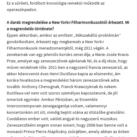
Ez a sűrített, fordított kronológia remekül működik az
operaszínpadon.
A darab megrendelése a New York-i Filharmonikusoktól érkezett. Mi
a megrendelés története?
Éppen akkoriban, amikor az említett „Kékszakállú-problémán”
gondolkodtam, érkezett egy megkeresés a New York-i
Filharmonikusok menedzsmentjétől, még 2011 végén. A
zenekarnak van egy jelentős kortárs zenei díja, a Marie-Josée Kravis
Prize, amelyet egy zeneszerzőnek ajánlanak fel, és a díj része, hogy
művet rendelnek tőle. 2011-ben a nagyszerű francia zeneszerző, az
akkor kilencvenöt éves Henri Dutilleux kapta az elismerést, ám
korára hivatkozva a megrendelést három zeneszerzőnek adta
tovább: Anthony Chenugnak, Franck Krawczyknak és nekem.
Dutilleux-vel nem volt szoros személyes kapcsolatunk, de jól
ismertük egymást. Amikor Párizsban, az Ensemble
Intercontemporain zeneigazgatója voltam, valamennyi
koncertünkön ott ült, mindig bejött utána az öltözőbe gratulálni.
Csodálatos ember volt, valódi angyal és nagyszerű muzsikus.
Zeneszerzőként engem onnan ismert, hogy 2008-ban benne volt a
monacói Prince Pierre Alapítvány zsűrijében, amely abban az évben