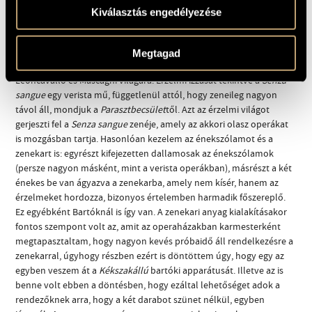
Kiválasztás engedélyezése
Mennyiben határozta meg az olasz nyelv a mű stílusát?
Alapvetően. A cselekmény a múlt századforduló atmoszféráját
sugallja, olyasféle olaszos, mediterrán érzelmi intenzitás sugárzik
Megtagad
belőle, amiből az ember könnyen asszociál a verista operákra,
Leoncavallo és Mascagni világára. Érzelmi izzását tekintve a
Senza
sangue
egy verista mű, függetlenül attól, hogy zeneileg nagyon
távol áll, mondjuk a
Parasztbecsület
től. Azt az érzelmi világot
gerjeszti fel a
Senza sangue
zenéje, amely az akkori olasz operákat
is mozgásban tartja. Hasonlóan kezelem az énekszólamot és a
zenekart is: egyrészt kifejezetten dallamosak az énekszólamok
(persze nagyon másként, mint a verista operákban), másrészt a két
énekes be van ágyazva a zenekarba, amely nem kísér, hanem az
érzelmeket hordozza, bizonyos értelemben harmadik főszereplő.
Ez egyébként Bartóknál is így van. A zenekari anyag kialakításakor
fontos szempont volt az, amit az operaházakban karmesterként
megtapasztaltam, hogy nagyon kevés próbaidő áll rendelkezésre a
zenekarral, úgyhogy részben ezért is döntöttem úgy, hogy egy az
egyben veszem át a
Kékszakállú
bartóki apparátusát. Illetve az is
benne volt ebben a döntésben, hogy ezáltal lehetőséget adok a
rendezőknek arra, hogy a két darabot szünet nélkül, egyben