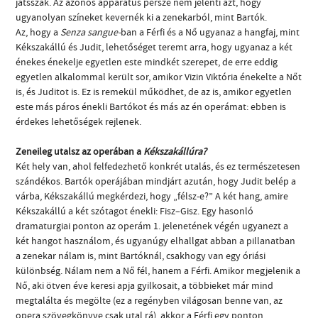
játsszák. Az azonos apparátus persze nem jelenti azt, hogy
ugyanolyan színeket kevernék ki a zenekarból, mint Bartók.
Az, hogy a
Senza sangue-
ban a Férfi és a Nő ugyanaz a hangfaj, mint
Kékszakállú és Judit, lehetőséget teremt arra, hogy ugyanaz a két
énekes énekelje egyetlen este mindkét szerepet, de erre eddig
egyetlen alkalommal került sor, amikor Vizin Viktória énekelte a Nőt
is, és Juditot is. Ez is remekül működhet, de az is, amikor egyetlen
este más páros énekli Bartókot és más az én operámat: ebben is
érdekes lehetőségek rejlenek.
Zeneileg utalsz az operában a
Kékszakállúra?
Két hely van, ahol felfedezhető konkrét utalás, és ez természetesen
szándékos. Bartók operájában mindjárt azután, hogy Judit belép a
várba, Kékszakállú megkérdezi, hogy „félsz-e?” A két hang, amire
Kékszakállú a két szótagot énekli: Fisz–Gisz. Egy hasonló
dramaturgiai ponton az operám 1. jelenetének végén ugyanezt a
két hangot használom, és ugyanúgy elhallgat abban a pillanatban
a zenekar nálam is, mint Bartóknál, csakhogy van egy óriási
különbség. Nálam nem a Nő fél, hanem a Férfi. Amikor megjelenik a
Nő, aki ötven éve keresi apja gyilkosait, a többieket már mind
megtalálta és megölte (ez a regényben világosan benne van, az
opera szövegkönyve csak utal rá), akkor a Férfi egy ponton