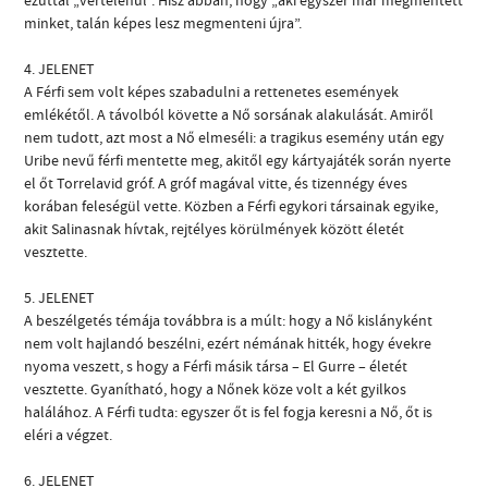
minket, talán képes lesz megmenteni újra”.
4. JELENET
A Férfi sem volt képes szabadulni a rettenetes események
emlékétől. A távolból követte a Nő sorsának alakulását. Amiről
nem tudott, azt most a Nő elmeséli: a tragikus esemény után egy
Uribe nevű férfi mentette meg, akitől egy kártyajáték során nyerte
el őt Torrelavid gróf. A gróf magával vitte, és tizennégy éves
korában feleségül vette. Közben a Férfi egykori társainak egyike,
akit Salinasnak hívtak, rejtélyes körülmények között életét
vesztette.
5. JELENET
A beszélgetés témája továbbra is a múlt: hogy a Nő kislányként
nem volt hajlandó beszélni, ezért némának hitték, hogy évekre
nyoma veszett, s hogy a Férfi másik társa – El Gurre – életét
vesztette. Gyanítható, hogy a Nőnek köze volt a két gyilkos
halálához. A Férfi tudta: egyszer őt is fel fogja keresni a Nő, őt is
eléri a végzet.
6. JELENET