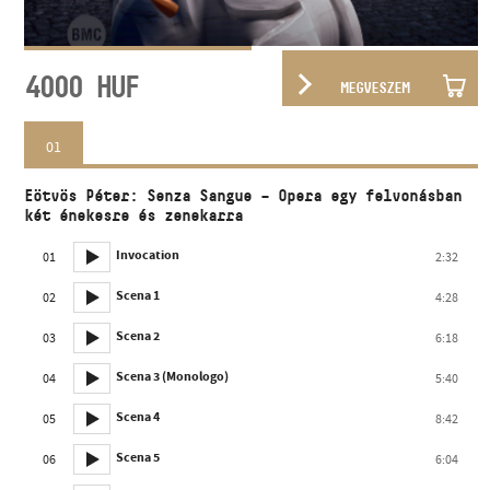
4000
HUF
MEGVESZEM
01
Eötvös Péter: Senza Sangue – Opera egy felvonásban
két énekesre és zenekarra
Invocation
01
2:32
Scena 1
02
4:28
Scena 2
03
6:18
Scena 3 (Monologo)
04
5:40
Scena 4
05
8:42
Scena 5
06
6:04