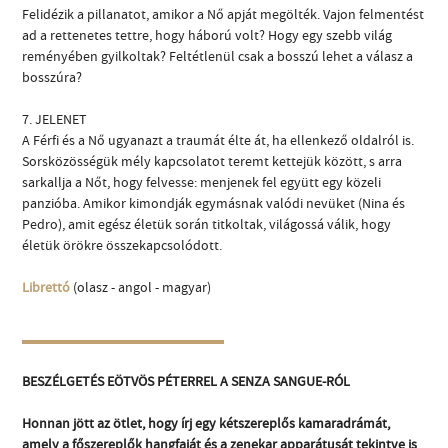
Felidézik a pillanatot, amikor a Nő apját megölték. Vajon felmentést
ad a rettenetes tettre, hogy háború volt? Hogy egy szebb világ
reményében gyilkoltak? Feltétlenül csak a bosszú lehet a válasz a
bosszúra?
7. JELENET
A Férfi és a Nő ugyanazt a traumát élte át, ha ellenkező oldalról is.
Sorsközösségük mély kapcsolatot teremt kettejük között, s arra
sarkallja a Nőt, hogy felvesse: menjenek fel együtt egy közeli
panzióba. Amikor kimondják egymásnak valódi nevüket (Nina és
Pedro), amit egész életük során titkoltak, világossá válik, hogy
életük örökre összekapcsolódott.
Librettó
(olasz - angol - magyar)
BESZÉLGETÉS EÖTVÖS PÉTERREL A SENZA SANGUE-RÓL
Honnan jött az ötlet, hogy írj egy kétszereplős kamaradrámát,
amely a főszereplők hangfaját és a zenekar apparátusát tekintve is