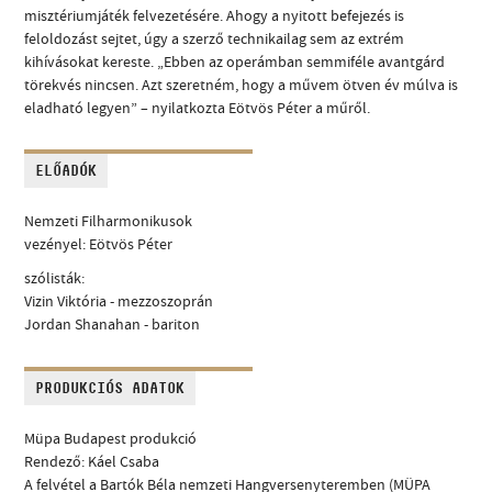
misztériumjáték felvezetésére. Ahogy a nyitott befejezés is
feloldozást sejtet, úgy a szerző technikailag sem az extrém
kihívásokat kereste. „Ebben az operámban semmiféle avantgárd
törekvés nincsen. Azt szeretném, hogy a művem ötven év múlva is
eladható legyen” – nyilatkozta Eötvös Péter a műről.
ELŐADÓK
Nemzeti Filharmonikusok
vezényel: Eötvös Péter
szólisták:
Vizin Viktória - mezzoszoprán
Jordan Shanahan - bariton
PRODUKCIÓS ADATOK
Müpa Budapest produkció
Rendező: Káel Csaba
A felvétel a Bartók Béla nemzeti Hangversenyteremben (MÜPA