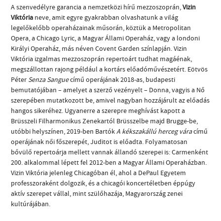
A szenvedélyre garancia a nemzetközi hírű mezzoszoprán,
Vizin
Viktória
neve, amit egyre gyakrabban olvashatunk a világ
legelőkelőbb operaházainak műsorán, köztük a Metropolitan
Opera, a Chicago Lyric, a Magyar Állami Operaház, vagy a londoni
Királyi Operaház, más néven Covent Garden színlapján. Vizin
Viktória izgalmas mezzoszoprán repertoárt tudhat magáénak,
megszállottan rajong például a kortárs előadóművészetért. Eötvös
Péter
Senza Sangue
című operájának 2018-as, budapesti
bemutatójában – amelyet a szerző vezényelt – Donna, vagyis a Nő
szerepében mutatkozott be, amivel nagyban hozzájárult az előadás
hangos sikeréhez. Ugyanerre a szerepre meghívást kapott a
Brüsszeli Filharmonikus Zenekartól Brüsszelbe majd Brugge-be,
utóbbi helyszínen, 2019-ben Bartók
A kékszakállú herceg vára
című
operájának női főszerepét, Juditot is előadta. Folyamatosan
bővülő repertoárja mellett vannak állandó szerepei is: Carmenként
200. alkalommal lépett fel 2012-ben a Magyar Állami Operaházban.
Vizin Viktória jelenleg Chicagóban él, ahol a DePaul Egyetem
professzoraként dolgozik, és a chicagói koncertéletben éppúgy
aktív szerepet vállal, mint szülőhazája, Magyarország zenei
kultúrájában.