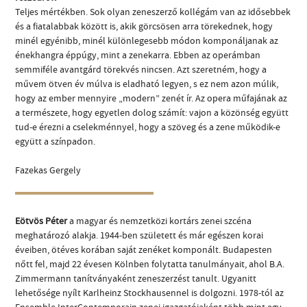
Teljes mértékben. Sok olyan zeneszerző kollégám van az idősebbek
és a fiatalabbak között is, akik görcsösen arra törekednek, hogy
minél egyénibb, minél különlegesebb módon komponáljanak az
énekhangra éppúgy, mint a zenekarra. Ebben az operámban
semmiféle avantgárd törekvés nincsen. Azt szeretném, hogy a
művem ötven év múlva is eladható legyen, s ez nem azon múlik,
hogy az ember mennyire „modern” zenét ír. Az opera műfajának az
a természete, hogy egyetlen dolog számít: vajon a közönség együtt
tud-e érezni a cselekménnyel, hogy a szöveg és a zene működik-e
együtt a színpadon.
Fazekas Gergely
Eötvös Péter
a magyar és nemzetközi kortárs zenei szcéna
meghatározó alakja. 1944-ben született és már egészen korai
éveiben, ötéves korában saját zenéket komponált. Budapesten
nőtt fel, majd 22 évesen Kölnben folytatta tanulmányait, ahol B.A.
Zimmermann tanítványaként zeneszerzést tanult. Ugyanitt
lehetősége nyílt Karlheinz Stockhausennel is dolgozni. 1978-tól az
Ensemble InterContemporain zenei igazgatójaként több mint egy