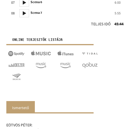
Scena 6
07
6:00
Scena 7
08
5:55
TELJES IDŐ
45:44
ONLINE TERJESZTŐK LISTÁJA
Ismertető
EÖTVÖS PÉTER: