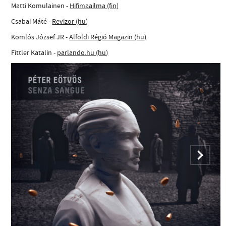
Matti Komulainen -
Hifimaailma (fin)
Csabai Máté -
Revizor (hu)
Komlós József JR -
Alföldi Régió Magazin (hu)
Fittler Katalin -
parlando.hu (hu)