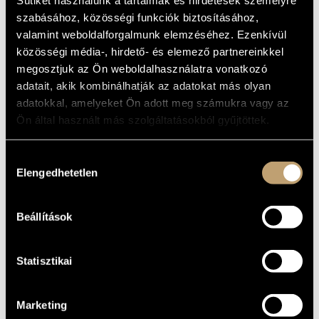
2014
szabásához, közösségi funkciók biztosításához,
valamint weboldalforgalmunk elemzéséhez. Ezenkívül
4000
HUF
BMCCD204
közösségi média-, hirdető- és elemező partnereinkkel
megosztjuk az Ön weboldalhasználatra vonatkozó
adatait, akik kombinálhatják az adatokat más olyan
adatokkal, amelyeket Ön adott meg számukra vagy az
MODERN ART ORCHESTRA
Ön által használt más szolgáltatásokból gyűjtöttek.
ECLECTIC PATH
Hozzájárulás
Elengedhetetlen
kiválasztása
2009
Beállítások
4000
HUF
BMCCD159
Statisztikai
Marketing