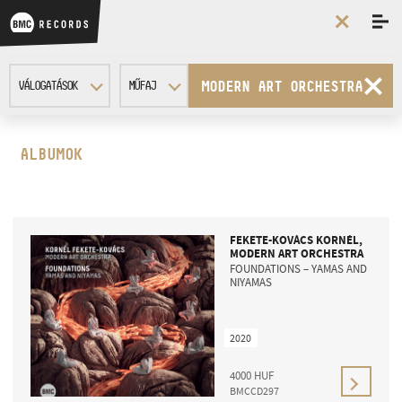
MODERN ART ORCHESTRA
VÁLOGATÁSOK
MŰFAJ
Modern Art Orchestra
Mind
ALBUMOK
Das Wohltemperierte Klavier - Dobozy Borbála
Jazz
Kurtág György és Kurtág Márta
Klasszikus
Eötvös Péter
Kortárs
FEKETE-KOVÁCS KORNÉL,
MODERN ART ORCHESTRA
FOUNDATIONS – YAMAS AND
NIYAMAS
2020
4000
HUF
BMCCD297