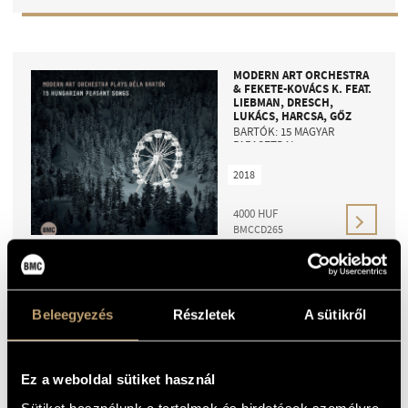
MODERN ART ORCHESTRA
& FEKETE-KOVÁCS K. FEAT.
LIEBMAN, DRESCH,
LUKÁCS, HARCSA, GŐZ
BARTÓK: 15 MAGYAR
PARASZTDAL
2018
4000
HUF
BMCCD265
Beleegyezés
Részletek
A sütikről
MODERN ART ORCHESTRA
PLAYS THE MUSIC OF
KRISTÓF BACSÓ
CIRCULAR
Ez a weboldal sütiket használ
Sütiket használunk a tartalmak és hirdetések személyre