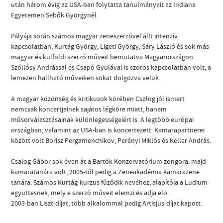
után három évig az USA-ban folytatta tanulmányait az Indiana
Egyetemen Sebők Györgynél.
Pályája során számos magyar zeneszerzővel állt intenzív
kapcsolatban, Kurtág György, Ligeti György, Sáry László és sok más
magyar és külföldi szerző műveit bemutatva Magyarországon.
Szőllősy Andrással és Csapó Gyulával is szoros kapcsolatban volt, a
lemezen hallható műveiken sokat dolgozva velük.
A magyar közönség és kritikusok körében Csalog jól ismert
nemcsak koncertjeinek sajátos légköre miatt, hanem
műsorválasztásainak különlegességeiért is. A legtöbb európai
országban, valamint az USA-ban is koncertezett. Kamarapartnerei
között volt Borisz Pergamenchikov, Perényi Miklós és Keller András.
Csalog Gábor sok éven át a Bartók Konzervatórium zongora, majd
kamaratanára volt, 2005-től pedig a Zeneakadémia kamarazene
tanára. Számos Kurtág-kurzus fűződik nevéhez, alapítója a Ludium-
együttesnek, mely e szerző műveit elemzi és adja elő.
2003-ban Liszt-díjat, több alkalommal pedig Artisjus-díjat kapott.