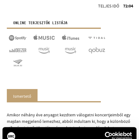
TELJES IDŐ
72:04
ONLINE TERJESZTŐK LISTÁJA
Ismertető
Amikor néhány éve anyagot kezdtem válogatni koncertjeimből egy
majdan megjelenő lemezhez, abból indultam ki, hogy a különböző
stílusú miniatűrök sajátos árnyalatainak visszaadása lehetne
számomra a testhezálló feladat. Miközben több év alatt sem