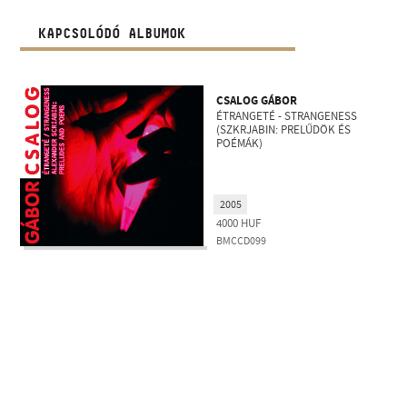
KAPCSOLÓDÓ ALBUMOK
CSALOG GÁBOR
ÉTRANGETÉ - STRANGENESS
(SZKRJABIN: PRELŰDÖK ÉS
POÉMÁK)
2005
4000
HUF
BMCCD099