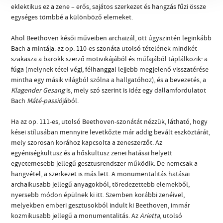
eklektikus ez a zene – erős, sajátos szerkezet és hangzás fűzi össze
egységes tömbbé a különböző elemeket.
Ahol Beethoven késői műveiben archaizál, ott úgyszintén leginkább
Bach a mintája: az op. 110-es szonáta utolsó tételének mindkét
szakasza a barokk szerző motivikájából és műfajából táplálkozik: a
fúga (melynek tétel végi, félhanggal lejjebb megjelenő visszatérése
mintha egy másik világból szólna a hallgatóhoz), és a bevezetés, a
Klagender Gesang
is, mely szó szerint is idéz egy dallamfordulatot
Bach
Máté-passió
jából.
Ha az op. 111-es, utolsó Beethoven-szonátát nézzük, látható, hogy
kései stílusában mennyire levetkőzte már addig bevált eszköztárát,
mely szorosan korához kapcsolta a zeneszerzőt. Az
egyéniségkultusz és a hőskultusz zenei hatásai helyett
egyetemesebb jellegű gesztusrendszer működik. De nemcsak a
hangvétel, a szerkezet is más lett. A monumentalitás hatásai
archaikusabb jellegű anyagokból, töredezettebb elemekből,
nyersebb módon épülnek ki itt. Szemben korábbi zenéivel,
melyekben emberi gesztusokból indult ki Beethoven, immár
kozmikusabb jellegű a monumentalitás. Az
Arietta
, utolsó