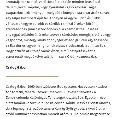
szonátájának utolsó, variációs tétele talán minden létező dal,
dallam, korál, népdal, vagy gyerekdal végső egyszerűségig
csupaszított sűrítménye – melyből a komponista a variációk során
egy teljes kozmoszt épít fel. Ahogyan az egyre újabb és újabb
változatok egyre apróbb és sűrűbb ritmikai értékek köré
szerveződnek (mai asszociációnkkal a kozmosz tágulását és
anyaggal telítődését érzékeltetve) a sűrűsödés energiája, elérve egy
végpontot, mintegy kilöki az anyagot az eddigi C-dúr egyeneséből
az Esz-dúr és egyéb hangnemek elcsavarodásának labirintusába.
Hogy azután az utolsó variációban, a mű befejezéseként a
zeneszerző megbékélve találjon haza a C-dúr kozmoszába.
Csalog Gábor
Csalog Gábor 1960-ban született Budapesten. Hat évesen kezdett
zongorázni, tanára Czövek Erna volt. 11 évesen felvették a
Zeneakadémia Különleges Tehetségek osztályába. Egyetemi évei
alatt tanárai között volt Kocsis Zoltán, Ránki Dezső és Schiff András,
de a legmeghatározóbb tanára Kurtág György volt, akivel életre
szóló munkakapcsolatban maradt azóta is. Diplomája megszerzése