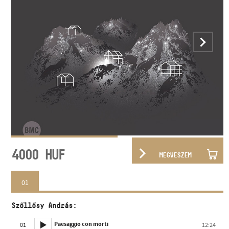
4000
HUF
MEGVESZEM
01
Szőllősy András:
Paesaggio con morti
01
12:24