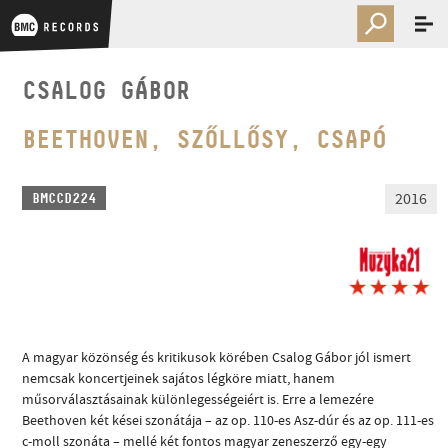
CSALOG GÁBOR
BEETHOVEN, SZŐLLŐSY, CSAPÓ
2016
BMCCD224
A magyar közönség és kritikusok körében Csalog Gábor jól ismert
nemcsak koncertjeinek sajátos légköre miatt, hanem
műsorválasztásainak különlegességeiért is. Erre a lemezére
Beethoven két kései szonátája – az op. 110-es Asz-dúr és az op. 111-es
c-moll szonáta – mellé két fontos magyar zeneszerző egy-egy