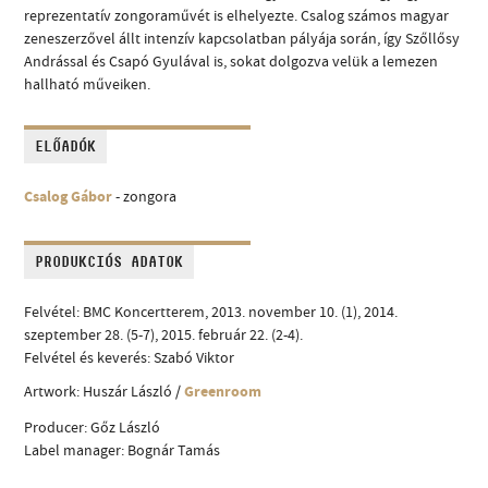
reprezentatív zongoraművét is elhelyezte. Csalog számos magyar
zeneszerzővel állt intenzív kapcsolatban pályája során, így Szőllősy
Andrással és Csapó Gyulával is, sokat dolgozva velük a lemezen
hallható műveiken.
ELŐADÓK
Csalog Gábor
- zongora
PRODUKCIÓS ADATOK
Felvétel: BMC Koncertterem, 2013. november 10. (1), 2014.
szeptember 28. (5-7), 2015. február 22. (2-4).
Felvétel és keverés: Szabó Viktor
Artwork: Huszár László /
Greenroom
Producer: Gőz László
Label manager: Bognár Tamás