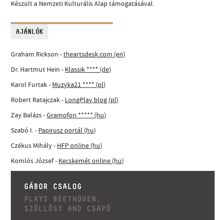
Készült a Nemzeti Kulturális Alap támogatásával.
AJÁNLÓK
Graham Rickson -
theartsdesk.com (en)
Dr. Hartmut Hein -
Klassik **** (de)
Karol Furtak -
Muzyka21 **** (pl)
Robert Ratajczak -
LongPlay blog (pl)
Zay Balázs -
Gramofon ***** (hu)
Szabó I. -
Papirusz portál (hu)
Czékus Mihály -
HFP online (hu)
Komlós József -
Kecskemét online (hu)