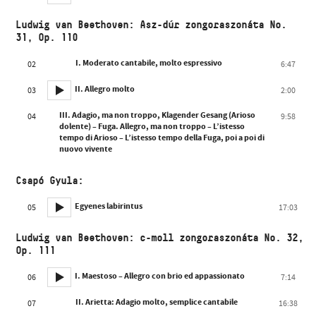
Ludwig van Beethoven: Asz-dúr zongoraszonáta No.
31, Op. 110
I. Moderato cantabile, molto espressivo
02
6:47
II. Allegro molto
03
2:00
III. Adagio, ma non troppo, Klagender Gesang (Arioso
04
9:58
dolente) – Fuga. Allegro, ma non troppo – L’istesso
tempo di Arioso – L’istesso tempo della Fuga, poi a poi di
nuovo vivente
Csapó Gyula:
Egyenes labirintus
05
17:03
Ludwig van Beethoven: c-moll zongoraszonáta No. 32,
Op. 111
I. Maestoso – Allegro con brio ed appassionato
06
7:14
II. Arietta: Adagio molto, semplice cantabile
07
16:38