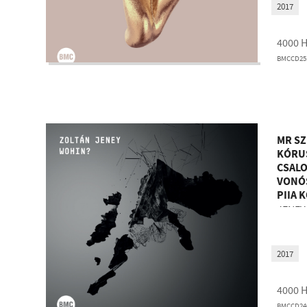
2017
4000
BMCCD25
MR SZ
KÓRUS
CSALO
VONÓS
PIIA 
JENEY
2017
4000
BMCCD24