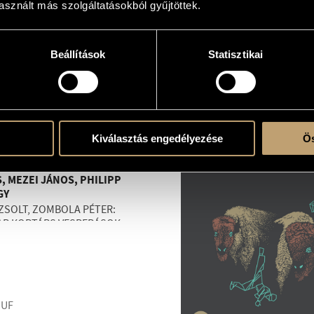
sznált más szolgáltatásokból gyűjtöttek.
HUF
Beállítások
Statisztikai
9
Kiválasztás engedélyezése
Ös
LA CANTORUM
PESTIENSIS, BUBNÓ
, MEZEI JÁNOS, PHILIPP
GY
 ZSOLT, ZOMBOLA PÉTER:
R KORTÁRS VESPERÁSOK
HUF