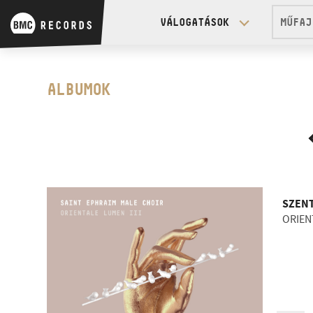
VÁLOGATÁSOK
MŰFAJ
Modern Art Orchestra
Das Wohltemperierte K
ALBUMOK
Kurtág György és Kurt
Eötvös Péter
SZENT
ORIEN