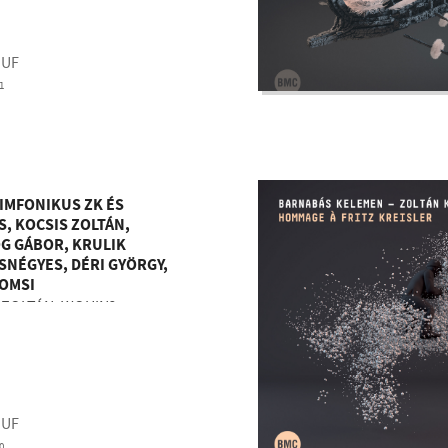
HUF
1
IMFONIKUS ZK ÉS
, KOCSIS ZOLTÁN,
G GÁBOR, KRULIK
NÉGYES, DÉRI GYÖRGY,
KOMSI
 ZOLTÁN: WOHIN?
HUF
0