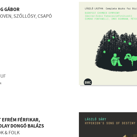
OG GÁBOR
OVEN, SZŐLLŐSY, CSAPÓ
HUF
4
 EFRÉM FÉRFIKAR,
OLAY DONGÓ BALÁZS
K & FOLK