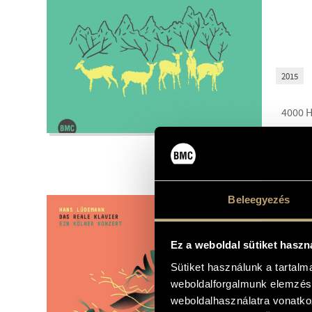
2015
4000
BMCCD22
Beleegyezés
HANS
DAS R
KONZ
Ez a weboldal sütiket haszn
Sütiket használunk a tartal
weboldalforgalmunk elemzésé
weboldalhasználatra vonatko