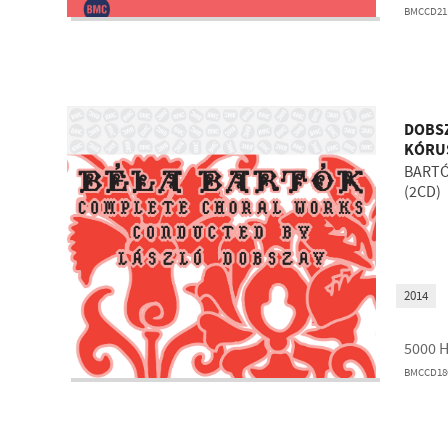
BMCCD21
DOBSZ
KÓRU
BART
(2CD)
2014
5000
BMCCD18