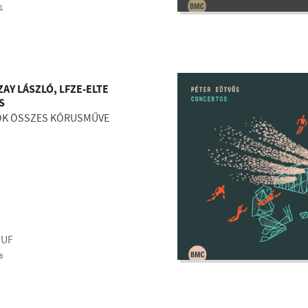
1
AY LÁSZLÓ, LFZE-ELTE
S
ÓK ÖSSZES KÓRUSMŰVE
HUF
6