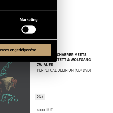
2015
5000
HUF
Marketing
BMCCD217
szes engedélyezése
ANDREAS SCHAERER MEETS
ARTE QUARTETT & WOLFGANG
ZWIAUER
PERPETUAL DELIRIUM (CD+DVD)
2015
4000
HUF