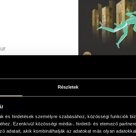
HUF
0
Részletek
 LÜDEMANN
EALE KLAVIER - EIN KÖLNER
ERT
ál
mak és hirdetések személyre szabásához, közösségi funkciók biz
hez. Ezenkívül közösségi média-, hirdető- és elemező partner
zó adatait, akik kombinálhatják az adatokat más olyan adatokka