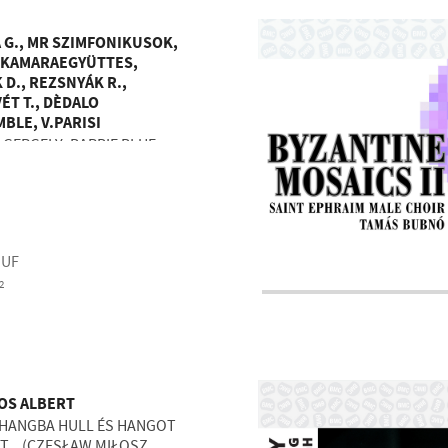
 G., MR SZIMFONIKUSOK,
 KAMARAEGYÜTTES,
 D., REZSNYÁK R.,
ÉT T., DÈDALO
BLE, V.PARISI
 GERGELY: BARBIE BLUE
HUF
2
OS ALBERT
HANGBA HULL ÉS HANGOT
T... (CZESŁAW MIŁOSZ