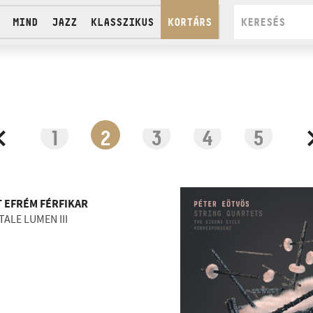
MIND
JAZZ
KLASSZIKUS
KORTÁRS
lavier - Dobozy Borbála
ág Márta
1
2
3
4
5
 EFRÉM FÉRFIKAR
TALE LUMEN III