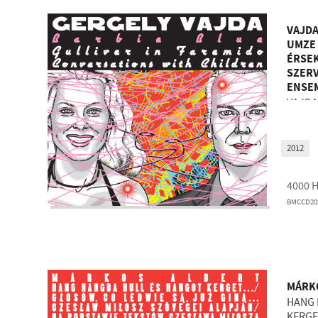
VAJDA
UMZE
ÉRSEK
SZERV
ENSEM
VAJDA
2012
4000
BMCCD20
MÁRK
HANG 
KERGE