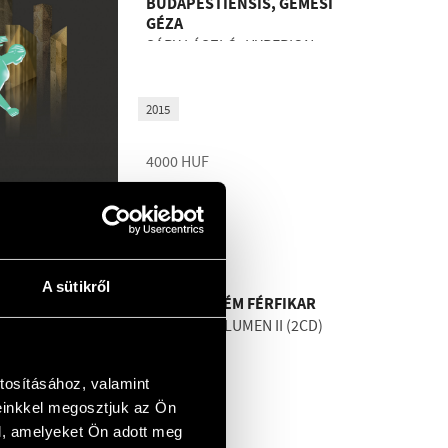
BUDAPESTIENSIS, GÉMESI
GÉZA
SÁRY LÁSZLÓ: HYPERION
SORSDALA
2015
4000
HUF
BMCCD218
A sütikről
SZENT EFRÉM FÉRFIKAR
ORIENTALE LUMEN II (2CD)
tosításához, valamint
einkkel megosztjuk az Ön
l, amelyeket Ön adott meg