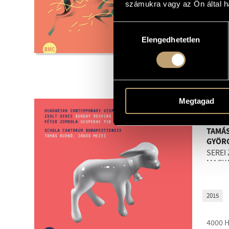
számukra vagy az Ön által ha
2015
Hozzájárulás
4000
Elengedhetetlen
kiválasztása
BMCCD21
Megtagad
SCHO
BUDA
TAMÁS
GYÖR
SEREI
MAGYA
2015
4000