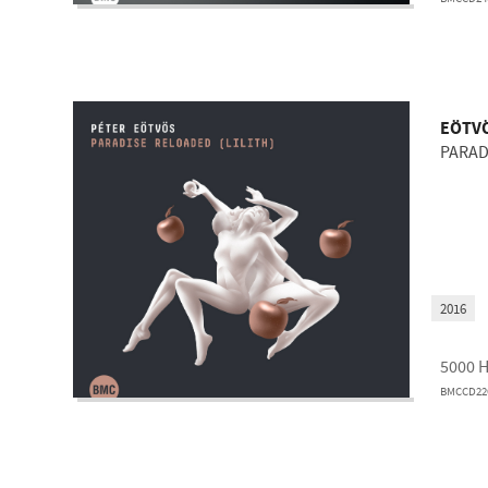
EÖTV
PARAD
2016
5000
BMCCD22