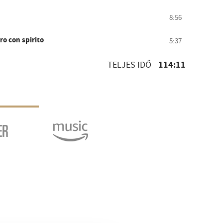
8:56
gro con spirito
5:37
114:11
TELJES IDŐ