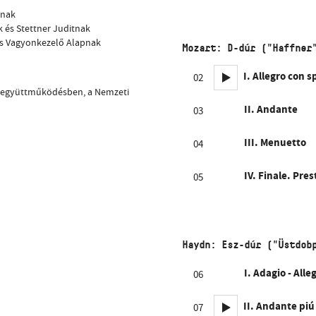
gnak
 és Stettner Juditnak
és Vagyonkezelő Alapnak
Mozart: D-dúr ("Haffner
I. Allegro con s
02
l együttműködésben, a Nemzeti
II. Andante
03
III. Menuetto
04
IV. Finale. Pres
05
Haydn: Esz-dúr ("Üstdob
I. Adagio - Alle
06
II. Andante piú
07