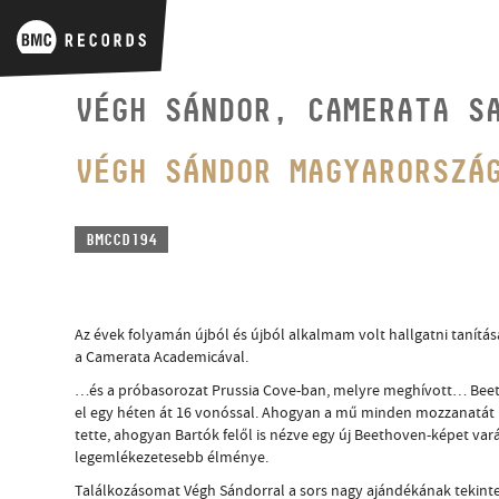
VÉGH SÁNDOR, CAMERATA S
VÉGH SÁNDOR MAGYARORSZÁ
BMCCD194
Az évek folyamán újból és újból alkalmam volt hallgatni tanítá
a Camerata Academicával.
…és a próbasorozat Prussia Cove-ban, melyre meghívott… Beet
el egy héten át 16 vonóssal. Ahogyan a mű minden mozzanatát
tette, ahogyan Bartók felől is nézve egy új Beethoven-képet var
legemlékezetesebb élménye.
Találkozásomat Végh Sándorral a sors nagy ajándékának tekint