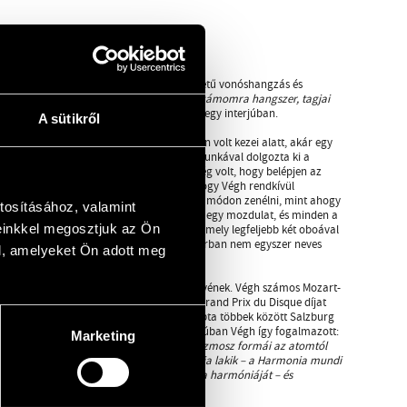
k. Ennek eredményeképp egy olyan egyöntetű vonóshangzás és
ülálló volt a maga nemében.
„A Camerata számomra hangszer, tagjai
3
 Igen sok örömet adnak.”
– vallotta Végh egy interjúban.
A sütikről
elmében volt karmester. A Camerata olyan volt kezei alatt, akár egy
Nagyon sok próbát tartott, és aprólékos munkával dolgozta ki a
 érkezése előtt elkezdte a munkát, de elég volt, hogy belépjen az
sképp szólt. A Camerata tagjai mesélik, hogy Végh rendkívül
e olyan erős volt, hogy képtelenség volt más módon zenélni, mint ahogy
tosításához, valamint
volt egy pillantás, egy mimika, egy gesztus, egy mozdulat, és minden a
einkkel megosztjuk az Ön
kis létszámú vonószenekarként működött, amely legfeljebb két oboával
az együttes létszáma gyarapodott, a fúvóskarban nem egyszer neves
l, amelyeket Ön adott meg
tak.
 kiemelt figyelmet szentelt Mozart életművének. Végh számos Mozart-
 a divertimentók és szerenádok felvétele Grand Prix du Disque díjat
 rangos elismerésekkel jutalmazták, megkapta többek között Salzburg
 arany medálját. Mozart kapcsán egy interjúban Végh így fogalmazott:
Marketing
yes forma, amely olyan tökéletes, mint a kozmosz formái az atomtól
a világmindenségben természetes harmónia lakik – a Harmonia mundi
 zenéje magában foglalja a világnak ezt a harmóniáját – és
4
rmészet ritmusát.”