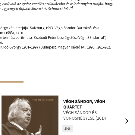
 elbűvölő az egész zenélés artikulációja és mindannyian tudják, hogy
5
z egyengeti útjukat Mozart és Schubert felé.”
yörgy két interjúja. Salzburg 1993. Végh Sándor Bartókról és a
m (1993), 17. o.
 természet ritmusa. Csobádi Péter beszélgetése Végh Sándorral”,
 o.
l Kroó György 1981–1997 (Budapest: Magyar Rádió Rt., 1998), 261–262.
VÉGH SÁNDOR, VÉGH
QUARTET
VÉGH SÁNDOR ÉS
VONÓSNÉGYESE (2CD)
2018