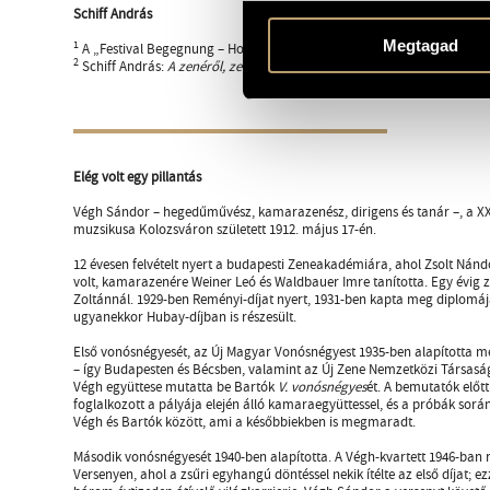
Schiff András
Megtagad
1
A „Festival Begegnung – Hommage an Sándor Végh” (2007. május 18–2
2
Schiff András:
A zenéről, zeneszerzőkről, önmagáról
(Budapest: Vince 
Elég volt egy pillantás
Végh Sándor – hegedűművész, kamarazenész, dirigens és tanár –, a XX
muzsikusa Kolozsváron született 1912. május 17-én.
12 évesen felvételt nyert a budapesti Zeneakadémiára, ahol Zsolt Ná
volt, kamarazenére Weiner Leó és Waldbauer Imre tanította. Egy évig z
Zoltánnál. 1929-ben Reményi-díjat nyert, 1931-ben kapta meg diplomá
ugyanekkor Hubay-díjban is részesült.
Első vonósnégyesét, az Új Magyar Vonósnégyest 1935-ben alapította m
– így Budapesten és Bécsben, valamint az Új Zene Nemzetközi Társasá
Végh együttese mutatta be Bartók
V. vonósnégyes
ét. A bemutatók előt
foglalkozott a pályája elején álló kamaraegyüttessel, és a próbák sorá
Végh és Bartók között, ami a későbbiekben is megmaradt.
Második vonósnégyesét 1940-ben alapította. A Végh-kvartett 1946-ban r
Versenyen, ahol a zsűri egyhangú döntéssel nekik ítélte az első díjat; ez