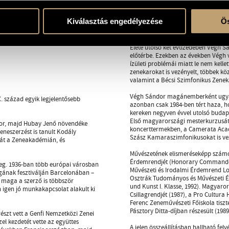
A Camerata élén Végh dirigálta Schu
ifjúkori vágya vált valóra. Zeneka
Kiválasztás engedélyezése
Ös
0.) programfüzete, 70–71. o.
Bartók, Beethoven, Berg, Brahms, D
Kiadó, 2003), 88. o.
Wolf és mások műveit is.
Élete utolsó két évtizedében Végh S
előtérbe. Ezekben az években Végh 
ízületi problémái miatt le nem kelle
zenekarokat is vezényelt, többek kö
valamint a Bécsi Szimfonikus Zenek
Végh Sándor magánemberként ugyan
. század egyik legjelentősebb
azonban csak 1984-ben tért haza, 
kereken negyven évvel utolsó budape
Első magyarországi mesterkurzusát t
ndor, majd Hubay Jenő növendéke
koncerttermekben, a Camerata Acade
eneszerzést is tanult Kodály
Szász Kamaraszimfonikusokat is ve
ját a Zeneakadémián, és
Művészetének elismeréseképp számos 
Érdemrendjét (Honorary Commander o
eg. 1936-ban több európai városban
Művészeti és Irodalmi Érdemrend Lova
gának fesztiválján Barcelonában –
Osztrák Tudományos és Művészeti Ér
t maga a szerző is többször
und Kunst I. Klasse, 1992). Magyar
n igen jó munkakapcsolat alakult ki
Csillagrendjét (1987), a Pro Cultura
Ferenc Zeneművészeti Főiskola tiszt
Pásztory Ditta-díjban részesült (1989
észt vett a Genfi Nemzetközi Zenei
zel kezdetét vette az együttes
A jelen összeállításban hallható felv