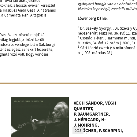
 rövid idő alatt jelentős
gyönyörű hangja van az oboistának,
ékoknak, s hosszú éveken keresztül
kivételes képességű, zseniális művés
ra Haskil és Anda Géza. A hatvanas
 a Camerata élén. A tagok is
Lőwenberg Dániel
3
Dr. Székely György: „Dr. Székely G
népzenéről”, Muzsika, 36. évf. 11. szá
ét. Az ezt követő majd’ két
4
Csobádi Péter: „Harmonia mundi, a
ilág legjobbjai közé került.
Muzsika, 34. évf. 12. szám (1991), 31.
ndszeres vendége lett a Salzburgi
5
Sári László (szerk.): A mikrofonná
ént az egész zenekart lecserélte,
o. [1993. március 28.]
határozó volt, hogy vonósai
VÉGH SÁNDOR, VÉGH
QUARTET,
P.BAUMGARTNER,
J.HÉRICARD, H-
J.MÖHRING,
P.BLÖCHER, P.SCARPINI,
2018
CZAKÓ É.