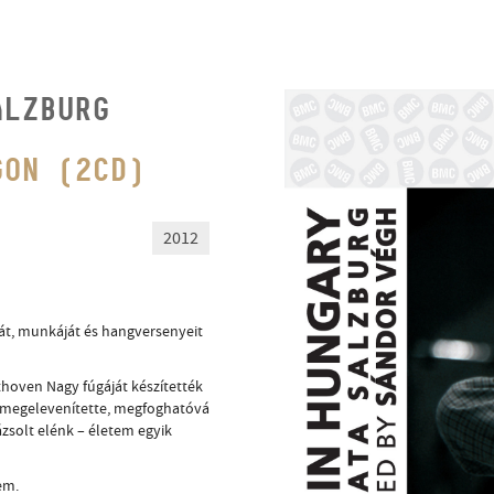
ALZBURG
GON (2CD)
2012
sát, munkáját és hangversenyeit
hoven Nagy fúgáját készítették
 megelevenítette, megfoghatóvá
ázsolt elénk – életem egyik
em.