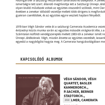
Paumgartner a salzburgi Mozarteum tanáraiból és diákjaiból. A zenekar
ismertségre tett szert: állandó meghívottja lett a Salzburgi Ünnepi Ját
olyan kiváló művészek voltak az együttes visszatérő szólistái, mint Cla
években a zenekar idősödő vezetője mellett több dirigens is megfordult
gyakran cserélődtek, és az együttes egyre vesztett hajdani fényéből.
1978-ban Végh Sándor vette át a salzburgi Camerata Academica vezetés
évtizednyi közös munka során az együttes második virágkorát élte, s a v
Számtalan külföldi vendégszereplés mellett 1983-tól a zenekar ismét re
Ünnepi Játékoknak. Végh, miután átvette az együttes vezetését, lassank
egyedül a nagybőgőst hagyta meg. A Camerata hangzásvilágában meg
KAPCSOLÓDÓ ALBUMOK
VÉGH SÁNDOR, VÉGH
QUARTET, BASLER
KAMMERORCH.,
P.SACHER, BERNER
STADTORCH.,
L.BALMER, CAMERATA
2018
SALZBURG