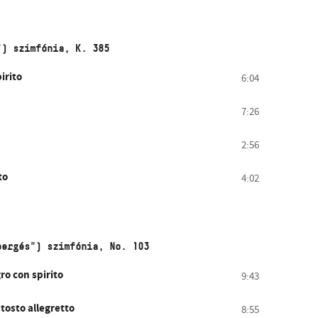
") szimfónia, K. 385
pirito
6:04
7:26
2:56
to
4:02
pergés") szimfónia, No. 103
gro con spirito
9:43
 tosto allegretto
8:55