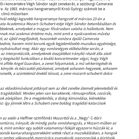
 20-i koncertekre Végh Sándor saját zenekarát, a salzburgi Camerata
a. Az 1993. márciusi hangversenyről Kroó György számolt be a
ág című műsorban:
ivál eddigi legszebb hangversenye hangzott el március 23-án a
ata Academica Mozart–Schubert-estje Végh Sándor betanításában és
ttebbeknek, amelyeket a magyar fővárosban valaha is hallottunk. Nem
annak mai szakmai értelme más, mint amit a nyolcvanéves művész
ivel, az újból megifjodott, huszonkét vonósra épülő Camerata
ednie, hanem mint korunk egyik legjelentősebb muzsikus egyénisége,
yilvánulhat meg. Akár egy vonósnégyes előkészítése során, a
az interpretációk, amelyeknek összjátékot irányító részét álla alatt
y kiegészítő funkcióban a kiváló koncertmester végzi, hogy Végh
t afféle Angel Guardian, a zenei folyamatok, a mű vérkeringését és
ll-, könyök- és kézcsukló-jelzéseivel, amelyek sohasem hegyesek, sohasem
iselik, a szüntelenül éneklő tónust, a zene mozarti-schuberti dolce
 az előadóművészet jottányit sem az élet zenébe átemelt jeleneteiből és
 tragédiáiból. Minden jelen van karakterek, ritmusprofilok, cezúrák,
ok alakjában. De a megjelenítés, a dolog kimondása, kiéneklése
oz: így jönnek létre a Schubert-zene boldog tragédiái katarzisok
n az estén a
Haffner-szimfóniá
t Mozarttól és a
„Nagy” C-dúr
t
kontúros, irányult, de mindig puha vonóshangzás, a Mozart-műben az
k, mint amikor egy sublót valamennyi fiókját egyszerre húzzák ki; a
sonák kamarahangszerekként vettek részt a muzsikálásban, a hangok
y az ember vékonyabb menzúrára gyanakszik; nagyszerűek a kürtösök,