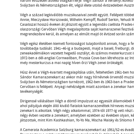
három évtizeden átívelő világkarrierje. Végh Sándor a versenyt köve
Svájcban és Németországban élt, végül élete utolsó évtizedeiben Auszt
Végh a század legkiválóbb muzsikusaival zenélt együtt. Fellépett több
Annie, Mieczysław Horszowski, Wilhelm Kempff, Rudolf Serkin, Yehudi
Casalsszal hosszú éveken át játszott együtt a legendás csellista Prades-i
olaszországi Cervóban Végh megalapította saját kamarazenei fesztivá
megrendezésre kerül, és amelyen az elmúlt majd öt évtized során számo
Végh egész életében kiemelt fontosságot tulajdonított annak, hogy a 
továbbadja tudását. 1941–46-ig a budapesti, majd a baseli, freiburgi, d
zeneakadémiákon vezetett hegedű osztályt, és számos mesterkurzust is 
1972-ben a dél-angliai Cornwallban, Prussia Cove-ban létrehozta az In
mely mesterkurzus a mai napig híven őrzi Végh zenei örökségét.
Húsz évvel a Végh-kvartett megalapítása után, feltehetően 1961-ben ho
Sándor Kamarazenekart az akkor már nagy hírnévnek örvendő muzsiku
Svájcban és Németországban turnézott, 1962-ben és 1963-ban a Prades
Cervóban is fellépett. Anyagi nehézségek miatt azonban a zenekar ham
tevékenységét.
Dirigenssé válásában Végh a döntő impulzust az egyesült államokbeli M
ahol pályájuk elején álló kiváló fiatalok kamarazenéltek hírneves muzs
zenekart is alkottak. Végh négy alkalommal, 1974-től 1977-ig vett részt
négy évben vezette a zenekart, amelyben ezekben az években olyan, ké
játszottak, mint Kim Kashkashian, Yo-Yo Ma, Mischa Maisky és Shlomo 
A Camerata Academica Salzburg kamarazenekart az 1951/52-es évadb