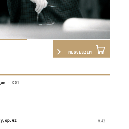
MEGVESZEM
gon – CD1
y, op. 62
8:42