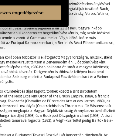
bert összes szimfóniáját; a
„Nagy” C-dúr szimfónia
elvezénylésével
rának gazdag, változatos repertoárjában megtaláljuk továbbá Bach,
szes engedélyezése
vořák, Haydn, Mendelssohn, Schönberg, Stravinsky, Veress, Weiner,
ándor művészi tevékenységében a dirigálás került egyre inkább
változatlanul koncertezett hegedűművészként is, míg aztán időskori
tt tennie a vonót. A Camerata mellett Végh időről időre más
zött az Európai Kamarazenekart, a Berlini és Bécsi Filharmonikusokat,
art.
 korábban többször is ellátogatott Magyarországra, muzsikusként
hogy mesterkurzust tartson a Zeneakadémián. Előadóművészként
sti fellépése után, 1986-ban hallhatta őt ismét a magyar közönség.
ovábbiak követték. Dirigensként is többször fellépett budapesti
mica Salzburg mellett a Budapesti Fesztiválzenekart és a Weiner–
zényelte.
kitüntetést és díjat kapott, többek között a Brit Birodalom
f the Most Excellent Order of the British Empire, 1989), a francia
gi fokozatát (Chevalier de l’Ordre des Arts et des Lettres, 1989), az
demrend I. osztályát (Österreichisches Ehrenkreuz für Wissenschaft
országon megkapta a Magyar Népköztársaság Aranykoszorúval díszített
 Hungarica díjat (1995) és a Budapest Díszpolgára címet (1995). A Liszt
eletbeli tanárává fogadta (1992), a Végh-kvartettel pedig Bartók Béla–
).
ételeket a Budapesti Tavaszi Fesztivál két koncertjén rögzítették. Az