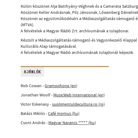
Külön köszönet Alja Batthyány-Véghnek és a Camerata Salzbur
Köszönet Keller Andrásnak, Pilz Jánosnak, Lőwenberg Dánielnek
Köszönet az együttműködésért a Médiaszolgáltatás-támogató 
(MTVA).
A felvételek a Magyar Rádió Zrt. archívumának a tulajdonai.
Készült a Médiaszolgáltatás-támogató és Vagyonkezelő Alappa
Kulturális Alap támogatásával.
A felvételek a Magyar Rádió archívumának tulajdonát képezik.
AJÁNLÓK
Rob Cowan -
Gramophone (en)
Jonathan Woolf -
MusicWeb International (en)
Victor Eskenasy -
suplimentuldecultura.ro (ro)
Balázs Miklós -
Café momus (hu)
Csont András -
Magyar Narancs ***** (hu)