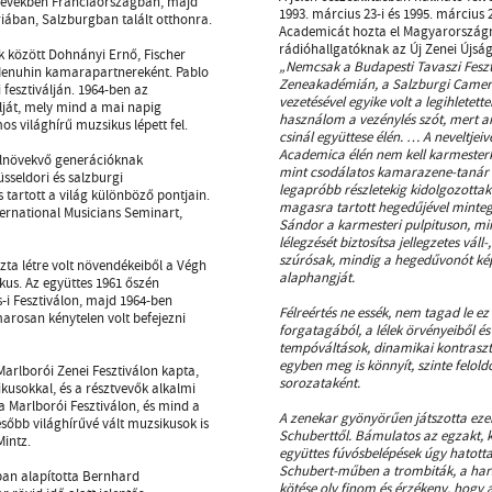
tő években Franciaországban, majd
1993. március 23-i és 1995. március
riában, Salzburgban talált otthonra.
Academicát hozta el Magyarországr
rádióhallgatóknak az Új Zenei Újs
ek között Dohnányi Ernő, Fischer
„Nemcsak a Budapesti Tavaszi Feszt
 Menuhin kamarapartnereként. Pablo
Zeneakadémián, a Salzburgi Camer
 fesztiválján. 1964-ben az
vezetésével egyike volt a legihlete
lját, mely mind a mai napig
használom a vezénylés szót, mert 
s világhírű muzsikus lépett fel.
csinál együttese élén. … A neveltje
Academica élén nem kell karmesterk
felnövekvő generációknak
mint csodálatos kamarazene-tanár n
üsseldori és salzburgi
legapróbb részletekig kidolgozottak 
tartott a világ különböző pontjain.
magasra tartott hegedűjével minteg
ternational Musicians Seminart,
Sándor a karmesteri pulpituson, min
lélegzését biztosítsa jellegzetes vá
szúrósak, mindig a hegedűvonót képv
zta létre volt növendékeiből a Végh
alaphangját.
s. Az együttes 1961 őszén
-i Fesztiválon, majd 1964-ben
Félreértés ne essék, nem tagad le ez
arosan kénytelen volt befejezni
forgatagából, a lélek örvényeiből és
tempóváltások, dinamikai kontraszt
egyben meg is könnyít, szinte felold
arlborói Zenei Fesztiválon kapta,
sorozataként.
ikusokkal, és a résztvevők alkalmi
 a Marlborói Fesztiválon, és mind a
A zenekar gyönyörűen játszotta eze
sőbb világhírűvé vált muzsikusok is
Schuberttől. Bámulatos az egzakt, 
Mintz.
együttes fúvósbelépések úgy hatotta
Schubert-műben a trombiták, a har
an alapította Bernhard
kötése oly finom és érzékeny, hog