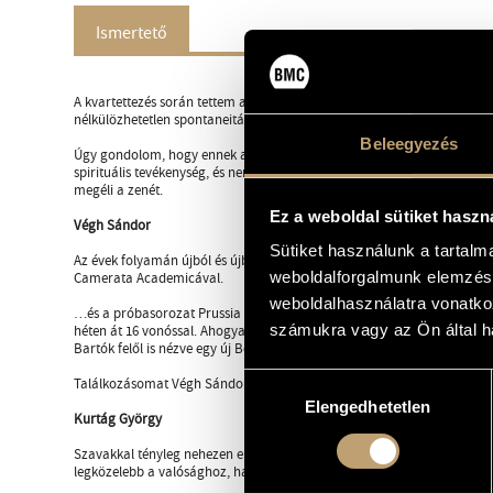
Ismertető
A kvartettezés során tettem azt a fontos felfedezést, hogy a zenei kisu
nélkülözhetetlen spontaneitását adja, és megtölti élettel.
Beleegyezés
Úgy gondolom, hogy ennek a vezénylésben is döntő jelentősége van, hi
spirituális tevékenység, és nem az ütéstechnikán múlik. A dirigens k
megéli a zenét.
Ez a weboldal sütiket haszn
Végh Sándor
Sütiket használunk a tartal
Az évek folyamán újból és újból alkalmam volt hallgatni tanítását, mu
weboldalforgalmunk elemzésé
Camerata Academicával.
weboldalhasználatra vonatko
…és a próbasorozat Prussia Cove-ban, melyre meghívott… Beethoven Na
számukra vagy az Ön által ha
héten át 16 vonóssal. Ahogyan a mű minden mozzanatát megeleveníte
Bartók felől is nézve egy új Beethoven-képet varázsolt elénk – életem 
Hozzájárulás
1
Találkozásomat Végh Sándorral a sors nagy ajándékának tekintem.
Elengedhetetlen
kiválasztása
Kurtág György
Szavakkal tényleg nehezen elmondható, hogy mit is csinált, amikor vez
legközelebb a valósághoz, ha azt mondom, valahogy belerajzolta, bele