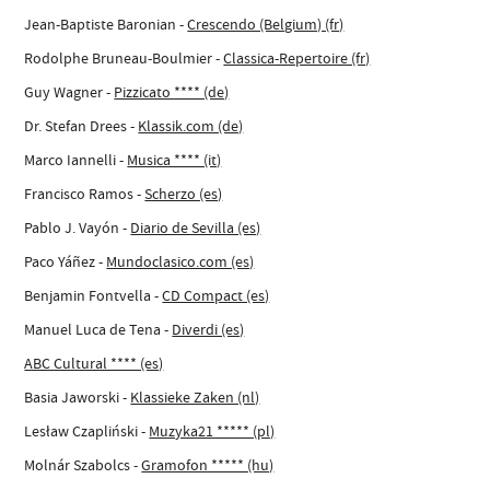
Jean-Baptiste Baronian -
Crescendo (Belgium) (fr)
Rodolphe Bruneau-Boulmier -
Classica-Repertoire (fr)
Guy Wagner -
Pizzicato **** (de)
Dr. Stefan Drees -
Klassik.com (de)
Marco Iannelli -
Musica **** (it)
Francisco Ramos -
Scherzo (es)
Pablo J. Vayón -
Diario de Sevilla (es)
Paco Yáñez -
Mundoclasico.com (es)
Benjamin Fontvella -
CD Compact (es)
Manuel Luca de Tena -
Diverdi (es)
ABC Cultural **** (es)
Basia Jaworski -
Klassieke Zaken (nl)
Lesław Czapliński -
Muzyka21 ***** (pl)
Molnár Szabolcs -
Gramofon ***** (hu)