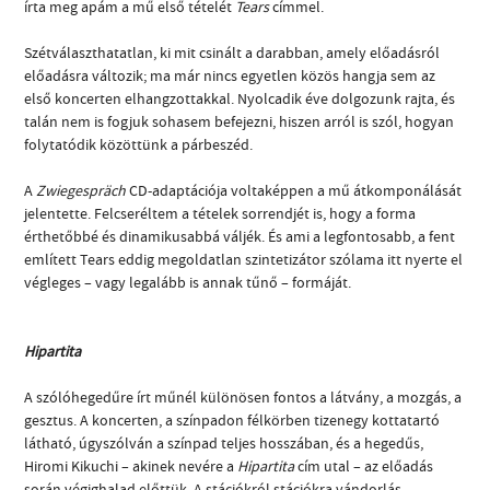
írta meg apám a mű első tételét
Tears
címmel.
Szétválaszthatatlan, ki mit csinált a darabban, amely előadásról
előadásra változik; ma már nincs egyetlen közös hangja sem az
első koncerten elhangzottakkal. Nyolcadik éve dolgozunk rajta, és
talán nem is fogjuk sohasem befejezni, hiszen arról is szól, hogyan
folytatódik közöttünk a párbeszéd.
A
Zwiegespräch
CD-adaptációja voltaképpen a mű átkomponálását
jelentette. Felcseréltem a tételek sorrendjét is, hogy a forma
érthetőbbé és dinamikusabbá váljék. És ami a legfontosabb, a fent
említett Tears eddig megoldatlan szintetizátor szólama itt nyerte el
végleges – vagy legalább is annak tűnő – formáját.
Hipartita
A szólóhegedűre írt műnél különösen fontos a látvány, a mozgás, a
gesztus. A koncerten, a színpadon félkörben tizenegy kottatartó
látható, úgyszólván a színpad teljes hosszában, és a hegedűs,
Hiromi Kikuchi – akinek nevére a
Hipartita
cím utal – az előadás
során végighalad előttük. A stációkról stációkra vándorlás