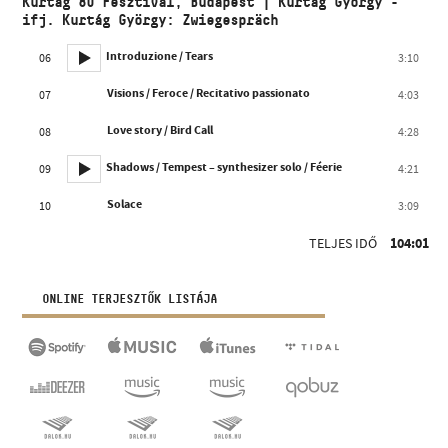
Kurtág 80 Fesztivál, Budapest | Kurtág György -
ifj. Kurtág György: Zwiegespräch
Introduzione / Tears
06
3:10
Visions / Feroce / Recitativo passionato
07
4:03
Love story / Bird Call
08
4:28
Shadows / Tempest – synthesizer solo / Féerie
09
4:21
Solace
10
3:09
TELJES IDŐ
104:01
ONLINE TERJESZTŐK LISTÁJA