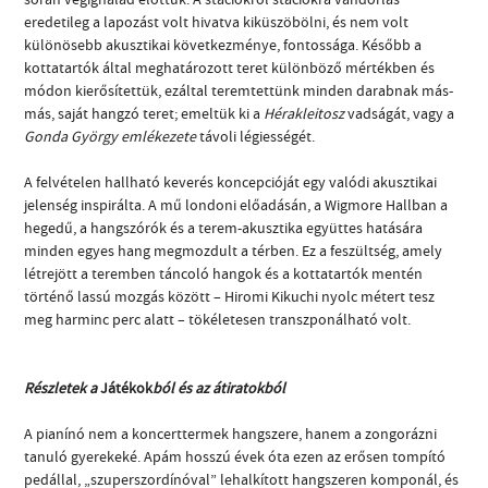
eredetileg a lapozást volt hivatva kiküszöbölni, és nem volt
különösebb akusztikai következménye, fontossága. Később a
kottatartók által meghatározott teret különböző mértékben és
módon kierősítettük, ezáltal teremtettünk minden darabnak más-
más, saját hangzó teret; emeltük ki a
Hérakleitosz
vadságát, vagy a
Gonda György emlékezete
távoli légiességét.
A felvételen hallható keverés koncepcióját egy valódi akusztikai
jelenség inspirálta. A mű londoni előadásán, a Wigmore Hallban a
hegedű, a hangszórók és a terem-akusztika együttes hatására
minden egyes hang megmozdult a térben. Ez a feszültség, amely
létrejött a teremben táncoló hangok és a kottatartók mentén
történő lassú mozgás között – Hiromi Kikuchi nyolc métert tesz
meg harminc perc alatt – tökéletesen transzponálható volt.
Részletek a
Játékok
ból és az átiratokból
A pianínó nem a koncerttermek hangszere, hanem a zongorázni
tanuló gyerekeké. Apám hosszú évek óta ezen az erősen tompító
pedállal, „szuperszordínóval” lehalkított hangszeren komponál, és