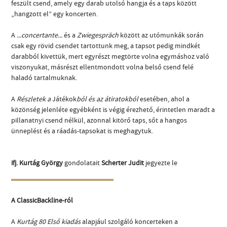
feszült csend, amely egy darab utolsó hangja és a taps között
„hangzott el” egy koncerten.
A
...concertante...
és a
Zwiegespräch
között az utómunkák során
csak egy rövid csendet tartottunk meg, a tapsot pedig mindkét
darabból kivettük, mert egyrészt megtörte volna egymáshoz való
viszonyukat, másrészt ellentmondott volna belső csend felé
haladó tartalmuknak.
A
Részletek a
Játékok
ból és az átiratokból
esetében, ahol a
közönség jelenléte egyébként is végig érezhető, érintetlen maradt a
pillanatnyi csend nélkül, azonnal kitörő taps, sőt a hangos
ünneplést és a ráadás-tapsokat is meghagytuk.
ifj. Kurtág György
gondolatait
Scherter Judit
jegyezte le
A ClassicBackline-ról
A
Kurtág 80 Első kiadás
alapjául szolgáló koncerteken a