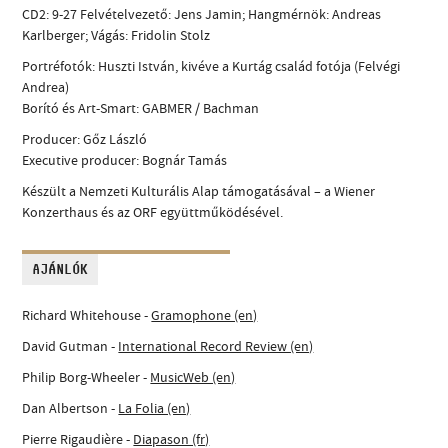
CD2: 9-27 Felvételvezető: Jens Jamin; Hangmérnök: Andreas
Karlberger; Vágás: Fridolin Stolz
Portréfotók: Huszti István, kivéve a Kurtág család fotója (Felvégi
Andrea)
Borító és Art-Smart: GABMER / Bachman
Producer: Gőz László
Executive producer: Bognár Tamás
Készült a Nemzeti Kulturális Alap támogatásával – a Wiener
Konzerthaus és az ORF együttműködésével.
AJÁNLÓK
Richard Whitehouse -
Gramophone (en)
David Gutman -
International Record Review (en)
Philip Borg-Wheeler -
MusicWeb (en)
Dan Albertson -
La Folia (en)
Pierre Rigaudière -
Diapason (fr)