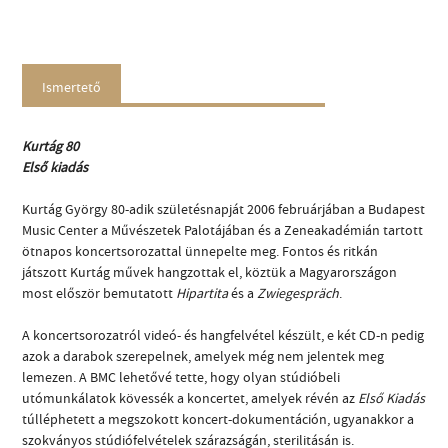
Ismertető
Kurtág 80
Első kiadás
Kurtág György 80-adik születésnapját 2006 februárjában a Budapest
Music Center a Művészetek Palotájában és a Zeneakadémián tartott
ötnapos koncertsorozattal ünnepelte meg. Fontos és ritkán
játszott Kurtág művek hangzottak el, köztük a Magyarországon
most először bemutatott
Hipartita
és a
Zwiegespräch
.
A koncertsorozatról videó- és hangfelvétel készült, e két CD-n pedig
azok a darabok szerepelnek, amelyek még nem jelentek meg
lemezen. A BMC lehetővé tette, hogy olyan stúdióbeli
utómunkálatok kövessék a koncertet, amelyek révén az
Első Kiadás
túlléphetett a megszokott koncert-dokumentáción, ugyanakkor a
szokványos stúdiófelvételek szárazságán, sterilitásán is.