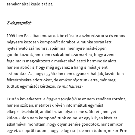
zenekar által kijelölt tájat.
Zwiegespräch
1999-ben Baselban mutattuk be először a szintetizátorra és vonós-
négyesre közösen komponált darabot. A munka során lett
nyilvánvaló számomra, apámmal mennyire másképpen
gondolkozunk, ami nem csak abból származhat, hogy a zene
fogalma is megváltozott a minket elválasztó harminc év alatt,
hanem abból is, hogy még ugyanaz a hang is mást jelent
számunkra. Az, hogy egyáltalán nem ugyanazt halljuk, kezdetben
félreértésekre adott okot, de amikor rájöttünk erre, már meg
tudtuk egymástól kérdezni:
te mit hallasz?
Ezután következett:
a hogyan tovább?
De ez nem zenében történt,
hanem szóban, metaforák révén informáltuk egymást
elképzeléseinkről, amiből aztán olyan zene született, amilyet
külön-külön nem komponáltunk volna. Az egyik ilyen kísérlet
alkalmával mondtam, hogy olyan zenére gondolok, mint amikor
egy vízcseppről tudom, hogy le fog esni, de nem tudom, mikor. Erre