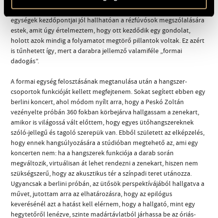
valójában csak átvezető anyagok voltak. Például gyakran a formai
egységek kezdőpontjai jól hallhatóan a rézfúvósok megszólalására
estek, amit úgy értelmeztem, hogy ott kezdődik egy gondolat,
holott azok mindig a folyamatot megtörő pillantok voltak. Ez azért
is tűnhetett így, mert a darabra jellemző valamiféle „formai
dadogás”.
A formai egység felosztásának megtanulása után a hangszer-
csoportok funkcióját kellett megfejtenem. Sokat segített ebben egy
berlini koncert, ahol módom nyílt arra, hogy a Peskó Zoltán
vezényelte próbán 360 fokban körbejárva hallgassam a zenekart,
amikor is világossá vált előttem, hogy egyes ütőhangszereknek
szóló-jellegű és tagoló szerepük van. Ebből született az elképzelés,
hogy ennek hangsúlyozására a stúdióban megtehető az, ami egy
koncerten nem: ha a hangszerek funkciója a darab során
megváltozik, virtuálisan át lehet rendezni a zenekart, hiszen nem
szükségszerű, hogy az akusztikus tér a színpadi teret utánozza.
Ugyancsak a berlini próbán, az ütősök perspektívájából hallgatva a
művet, jutottam arra az elhatározásra, hogy az epilógus
keverésénél azt a hatást kell elérnem, hogy a hallgató, mint egy
hegytetőről lenézve, szinte madártávlatból járhassa be az óriás-