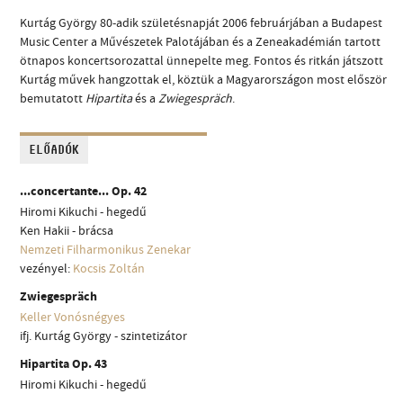
Kurtág György 80-adik születésnapját 2006 februárjában a Budapest
Music Center a Művészetek Palotájában és a Zeneakadémián tartott
ötnapos koncertsorozattal ünnepelte meg. Fontos és ritkán játszott
Kurtág művek hangzottak el, köztük a Magyarországon most először
bemutatott
Hipartita
és a
Zwiegespräch
.
ELŐADÓK
...concertante... Op. 42
Hiromi Kikuchi - hegedű
Ken Hakii - brácsa
Nemzeti Filharmonikus Zenekar
vezényel:
Kocsis Zoltán
Zwiegespräch
Keller Vonósnégyes
ifj. Kurtág György - szintetizátor
Hipartita Op. 43
Hiromi Kikuchi - hegedű