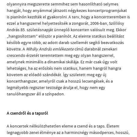
olyannyira megszerette semmihez sem hasonlítható selymes
hangját, hogy anyámmal játszott négykezes koncertprogramjukat
is pianínón kezdték el gyakorolni. A terv, hogy a koncertteremben is
ezzel a hangszerrel helyettesítsék a zongorát, 2006-ban, Szőllősy
András 85. születésnapját ünneplő koncerten valósult meg. Ekkor
„hangosítottam” először a pianínót. Az eleinte statikus beállítást
később egyre több, az adott darab szellemét segítő beavatkozás
követte. A
Mihály András emlékezete
című darabnál zenekari
crescendo érzetét teremtettem meg egy olyan hangszerrel,
amelynek minimális a dinamikai skálája. Ez már csak úgy volt
lehetséges, ha az erősítés nem statikus, hanem hangról hangra
követem az előadó szándékát. Így született meg egy új
koncerthangszer, amelyről csak a hosszú lecsengések, és a
legmélyebb regiszter testisége árulja el, hogy nem egy
tanulóhangszer áll a színpadon.
A csendről és a tapsról
A koncertek nélkülözhetetlen eleme a csend és a taps. Életem
legnagyobb zenei élménye az a harmincnégy másodperces, hosszú,