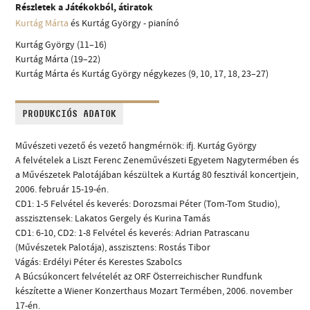
Részletek a Játékokból, átiratok
Kurtág Márta
és Kurtág György - pianínó
Kurtág György (11–16)
Kurtág Márta (19–22)
Kurtág Márta és Kurtág György négykezes (9, 10, 17, 18, 23–27)
PRODUKCIÓS ADATOK
Művészeti vezető és vezető hangmérnök: ifj. Kurtág György
A felvételek a Liszt Ferenc Zeneművészeti Egyetem Nagytermében és
a Művészetek Palotájában készültek a Kurtág 80 fesztivál koncertjein,
2006. február 15-19-én.
CD1: 1-5 Felvétel és keverés: Dorozsmai Péter (Tom-Tom Studio),
asszisztensek: Lakatos Gergely és Kurina Tamás
CD1: 6-10, CD2: 1-8 Felvétel és keverés: Adrian Patrascanu
(Művészetek Palotája), asszisztens: Rostás Tibor
Vágás: Erdélyi Péter és Kerestes Szabolcs
A Búcsúkoncert felvételét az ORF Österreichischer Rundfunk
készítette a Wiener Konzerthaus Mozart Termében, 2006. november
17-én.