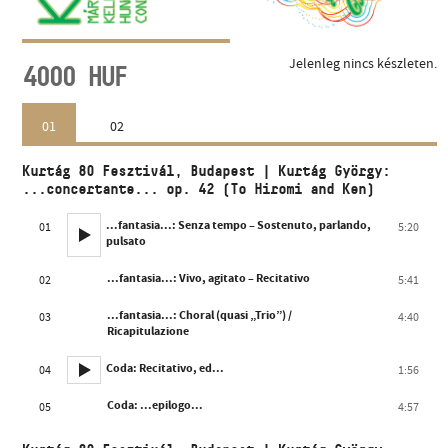
Jelenleg nincs készleten.
4000
HUF
01
02
Kurtág 80 Fesztivál, Budapest | Kurtág György:
...concertante... op. 42 (To Hiromi and Ken)
...fantasia...: Senza tempo – Sostenuto, parlando,
01
5:20
pulsato
...fantasia...: Vivo, agitato – Recitativo
02
5:41
...fantasia...: Choral (quasi „Trio”) /
03
4:40
Ricapitulazione
Coda: Recitativo, ed...
04
1:56
Coda: ...epilogo...
05
4:57