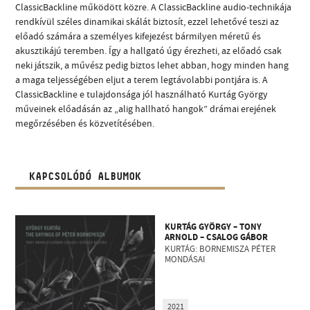
ClassicBackline működött közre. A ClassicBackline audio-technikája
rendkívül széles dinamikai skálát biztosít, ezzel lehetővé teszi az
előadó számára a személyes kifejezést bármilyen méretű és
akusztikájú teremben. Így a hallgató úgy érezheti, az előadó csak
neki játszik, a művész pedig biztos lehet abban, hogy minden hang
a maga teljességében eljut a terem legtávolabbi pontjára is. A
ClassicBackline e tulajdonsága jól használható Kurtág György
műveinek előadásán az „alig hallható hangok” drámai erejének
megőrzésében és közvetítésében.
KAPCSOLÓDÓ ALBUMOK
KURTÁG GYÖRGY – TONY
ARNOLD – CSALOG GÁBOR
KURTÁG: BORNEMISZA PÉTER
MONDÁSAI
2021