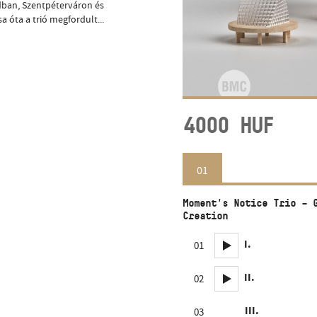
dban, Szentpéterváron és
óta a trió megfordult...
k
4000
HUF
01
Moment's Notice Trio – 
Creation
I.
01
II.
02
III.
03