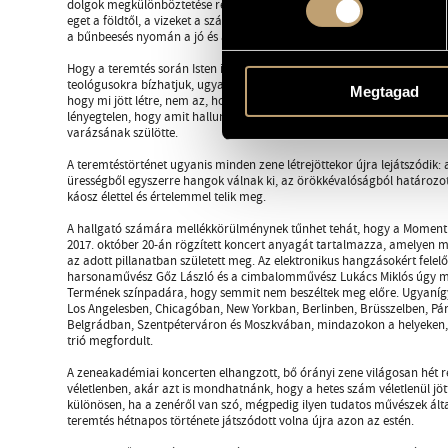
dolgok megkülönböztetése révén hozta létre a világ rendjét: elválasztot
eget a földtől, a vizeket a szárazföldtől, a nappalt az éjszakától, és így 
a bűnbeesés nyomán a jó és a rossz megkülönböztetéséig.
Hogy a teremtés során Isten improvizált-e, vagy előre meghatározott te
teológusokra bízhatjuk, ugyanakkor a végeredmény szempontjából ninc
Megtagad
hogy mi jött létre, nem az, hogy miként. Ami általában véve a zenére 
lényegtelen, hogy amit hallunk, hosszas, tudatos kompozíciós munka 
varázsának szülötte.
A teremtéstörténet ugyanis minden zene létrejöttekor újra lejátszódik:
ürességből egyszerre hangok válnak ki, az örökkévalóságból határozot
káosz élettel és értelemmel telik meg.
A hallgató számára mellékkörülménynek tűnhet tehát, hogy a Moment’s
2017. október 20-án rögzített koncert anyagát tartalmazza, amelyen m
az adott pillanatban született meg. Az elektronikus hangzásokért felelő
harsonaművész Gőz László és a cimbalomművész Lukács Miklós úgy me
Termének színpadára, hogy semmit nem beszéltek meg előre. Ugyanígy
Los Angelesben, Chicagóban, New Yorkban, Berlinben, Brüsszelben, Pá
Belgrádban, Szentpéterváron és Moszkvában, mindazokon a helyeken,
trió megfordult.
A zeneakadémiai koncerten elhangzott, bő órányi zene világosan hét r
véletlenben, akár azt is mondhatnánk, hogy a hetes szám véletlenül jött 
különösen, ha a zenéről van szó, mégpedig ilyen tudatos művészek álta
teremtés hétnapos története játszódott volna újra azon az estén.