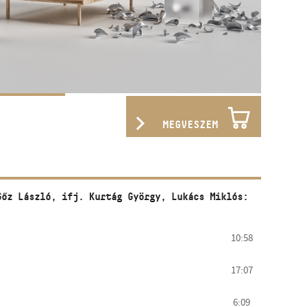
MEGVESZEM
Gőz László, ifj. Kurtág György, Lukács Miklós:
10:58
17:07
6:09