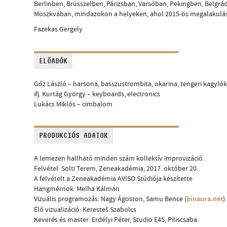
Berlinben, Brüsszelben, Párizsban, Varsóban, Pekingben, Belgrá
Moszkvában, mindazokon a helyeken, ahol 2015-ös megalakulása 
Fazekas Gergely
ELŐADÓK
Gőz László – harsona, basszustrombita, okarina, tengeri kagyló
ifj. Kurtág György – keyboards, electronics
Lukács Miklós – cimbalom
PRODUKCIÓS ADATOK
A lemezen hallható minden szám kollektív improvizáció.
Felvétel: Solti Terem, Zeneakadémia, 2017. október 20.
A felvételt a Zeneakadémia AVISO Stúdiója készítette
Hangmérnök: Melha Kálmán
binaura.net
Vizuális programozás: Nagy Ágoston, Samu Bence (
)
Élő vizualizáció: Keresteš Szabolcs
Keverés és master: Erdélyi Péter, Studio E4S, Piliscsaba