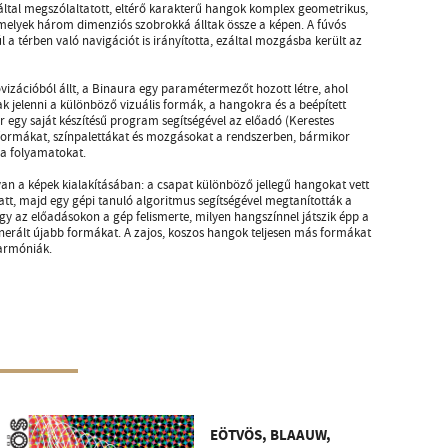
által megszólaltatott, eltérő karakterű hangok komplex geometrikus,
melyek három dimenziós szobrokká álltak össze a képen. A fúvós
a térben való navigációt is irányította, ezáltal mozgásba került az
ovizációból állt, a Binaura egy paramétermezőt hozott létre, ahol
ak jelenni a különböző vizuális formák, a hangokra és a beépített
 egy saját készítésű program segítségével az előadó (Kerestes
formákat, színpalettákat és mozgásokat a rendszerben, bármikor
t a folyamatokat.
an a képek kialakításában: a csapat különböző jellegű hangokat vett
tt, majd egy gépi tanuló algoritmus segítségével megtanították a
Így az előadásokon a gép felismerte, milyen hangszínnel játszik épp a
enerált újabb formákat. A zajos, koszos hangok teljesen más formákat
 harmóniák.
EÖTVÖS, BLAAUW,