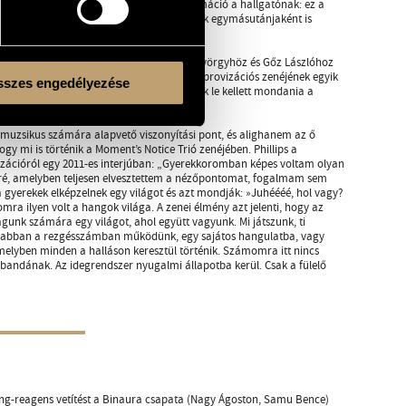
es zenehallgatás számára (és fontos információ a hallgatónak: ez a
 absztrakt zeneként, hangzások és formák egymásutánjaként is
glehet, így működik csak igazán.
ival felkérésére állt össze, bár ifj. Kurtág Györgyhöz és Gőz Lászlóhoz
ás nagybőgőművész, az utóbbi évtizedek improvizációs zenéjének egyik
szes engedélyezése
tt volna. Mivel betegsége miatt Phillipsnek le kellett mondania a
helyére, és a felállás azóta nem változott.
muzsikus számára alapvető viszonyítási pont, és alighanem az ő
ogy mi is történik a Moment’s Notice Trió zenéjében. Phillips a
izációról egy 2011-es interjúban: „Gyerekkoromban képes voltam olyan
é, amelyben teljesen elvesztettem a nézőpontomat, fogalmam sem
a gyerekek elképzelnek egy világot és azt mondják: »Juhéééé, hol vagy?
a ilyen volt a hangok világa. A zenei élmény azt jelenti, hogy az
unk számára egy világot, ahol együtt vagyunk. Mi játszunk, ti
anabban a rezgésszámban működünk, egy sajátos hangulatba, vagy
melyben minden a halláson keresztül történik. Számomra itt nincs
abandának. Az idegrendszer nyugalmi állapotba kerül. Csak a fülelő
ng-reagens vetítést a Binaura csapata (Nagy Ágoston, Samu Bence)