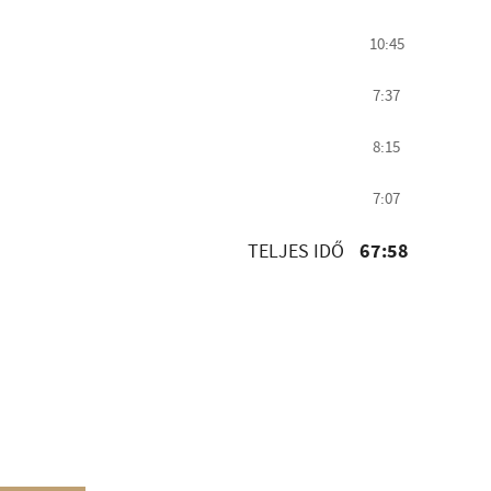
10:45
7:37
8:15
7:07
67:58
TELJES IDŐ