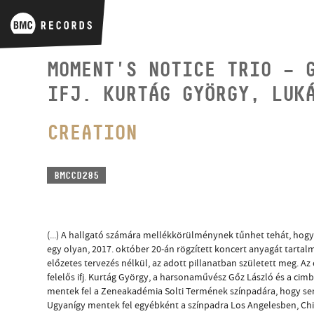
MOMENT'S NOTICE TRIO – 
IFJ. KURTÁG GYÖRGY, LUK
CREATION
BMCCD285
(...) A hallgató számára mellékkörülménynek tűnhet tehát, hogy
egy olyan, 2017. október 20-án rögzített koncert anyagát tart
előzetes tervezés nélkül, az adott pillanatban született meg. A
felelős ifj. Kurtág György, a harsonaművész Gőz László és a c
mentek fel a Zeneakadémia Solti Termének színpadára, hogy s
Ugyanígy mentek fel egyébként a színpadra Los Angelesben, Ch