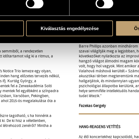
ta a világosságot a sötétségtől, az
racionalizálására, hiszen a figyelm
jutunk el végül a férfi és a nő, majd
lemez háttérzeneként nem működik)
tökéletesen működik ez a lemez. Me
rvet követett, annak eldöntését a
A trió 2015-ben a Chelsea Music Fest
s igazán jelentősége. Az számít,
eredetileg Barre Phillips, a legend
Kiválasztás engedélyezése
Ös
is igaz: a befogadó szempontjából
legnagyobb hatású alakja csatlakozo
eredménye, vagy a pillanat
koncertet, Lukács Miklós ugrott be a 
Barre Phillips azonban mindhárom 
 a semmiből, a rendezetlen
szavai világítják meg a legjobban, h
t időtartamot vág ki a ritmus, a
következőket nyilatkozta az improv
hangzó világot álmodni magam kör
volt, hogy hol vagyok. Mint amikor 
 Notice Trio lemeze egy olyan,
Valahová máshová kerültél.« Számomr
inden hang előzetes tervezés nélkül,
akusztikai térben megteremtünk mag
s ifj. Kurtág György, a
hallgatjátok, és mindannyian ugy
ntek fel a Zeneakadémia Solti
pszichológiai állapotba kerülünk, a
 mentek fel egyébként a színpadra
helye semmiféle intellektuális hand
rizsban, Varsóban, Pekingben,
tudat létezik.”
 ahol 2015-ös megalakulása óta a
Fazekas Gergely
észre tagolható, s ha hinnénk a
ki. De ki hisz a véletlenben,
l létrehozott zenéről? Mintha a
HANG-REAGENS VETÍTÉS
Az élő koncertekhez kapcsolódó, ha