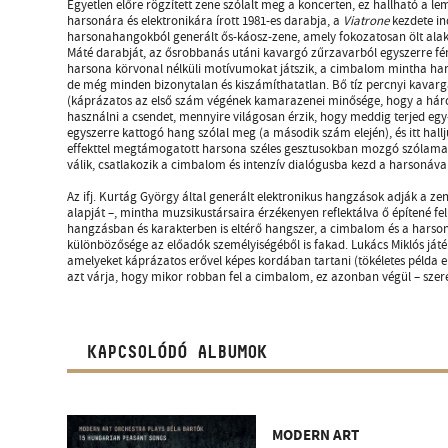
Egyetlen előre rögzített zene szólalt meg a koncerten, ez hallható a le
harsonára és elektronikára írott 1981-es darabja, a
Viatrone
kezdete ind
harsonahangokból generált ős-káosz-zene, amely fokozatosan ölt alakot
Máté darabját, az ősrobbanás utáni kavargó zűrzavarból egyszerre fé
harsona körvonal nélküli motívumokat játszik, a cimbalom mintha ha
de még minden bizonytalan és kiszámíthatatlan. Bő tíz percnyi kavar
(káprázatos az első szám végének kamarazenei minősége, hogy a hár
használni a csendet, mennyire világosan érzik, hogy meddig terjed egy
egyszerre kattogó hang szólal meg (a második szám elején), és itt hallj
effekttel megtámogatott harsona széles gesztusokban mozgó szólama a
válik, csatlakozik a cimbalom és intenzív dialógusba kezd a harsonával
Az ifj. Kurtág György által generált elektronikus hangzások adják a zen
alapját –, mintha muzsikustársaira érzékenyen reflektálva ő építené fel
hangzásban és karakterben is eltérő hangszer, a cimbalom és a harson
különbözősége az előadók személyiségéből is fakad. Lukács Miklós játé
amelyeket káprázatos erővel képes kordában tartani (tökéletes példa er
azt várja, hogy mikor robban fel a cimbalom, ez azonban végül – szer
KAPCSOLÓDÓ ALBUMOK
MODERN ART