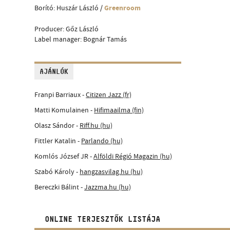
Greenroom
Borító: Huszár László /
Producer: Gőz László
Label manager: Bognár Tamás
AJÁNLÓK
Franpi Barriaux -
Citizen Jazz (fr)
Matti Komulainen -
Hifimaailma (fin)
Olasz Sándor -
Riff.hu (hu)
Fittler Katalin -
Parlando (hu)
Komlós József JR -
Alföldi Régió Magazin (hu)
Szabó Károly -
hangzasvilag.hu (hu)
Bereczki Bálint -
Jazzma.hu (hu)
ONLINE TERJESZTŐK LISTÁJA