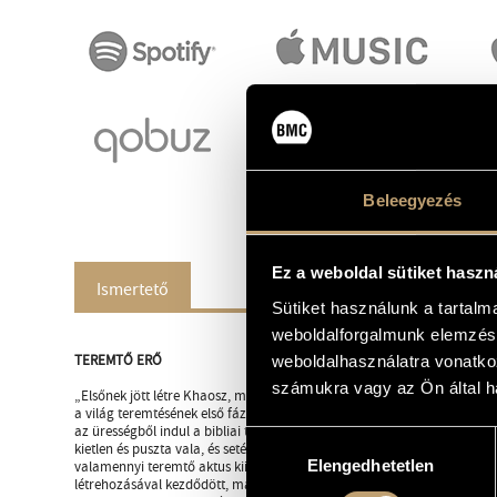
Beleegyezés
Ez a weboldal sütiket haszn
Ismertető
Sütiket használunk a tartal
weboldalforgalmunk elemzésé
TEREMTŐ ERŐ
weboldalhasználatra vonatko
számukra vagy az Ön által ha
„Elsőnek jött létre Khaosz, majd Gaia követte, / szélesmellű Föld, minde
a világ teremtésének első fázisát a görög költő, Hésziodosz a Krisztus 
az ürességből indul a bibliai teremtéstörténet is: „Kezdetben teremté Ist
Hozzájárulás
kietlen és puszta vala, és setétség vala a mélység színén.” A káosz, a 
Elengedhetetlen
kiválasztása
valamennyi teremtő aktus kiindulópontja. A bibliai elbeszélés szerint a 
létrehozásával kezdődött, majd Isten szólt, „legyen világosság: és lőn v