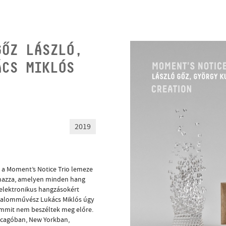
GŐZ LÁSZLÓ,
ÁCS MIKLÓS
2019
 a Moment’s Notice Trio lemeze
almazza, amelyen minden hang
z elektronikus hangzásokért
imbalomművész Lukács Miklós úgy
emmit nem beszéltek meg előre.
icagóban, New Yorkban,