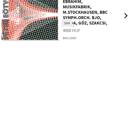
EBRAHIM,
MUSIKFABRIK,
M.STOCKHAUSEN, BBC
SYMPH.ORCH. BJO,
VAJDA, GŐZ, SZAKCSI,
2004
GADÓ
4000
HUF
EÖTVÖS PÉTER:
BMCCD097
SNATCHES
Kulturális és Innovációs Minisztérium
Nemzeti Kulturális Alap
Ferencváros