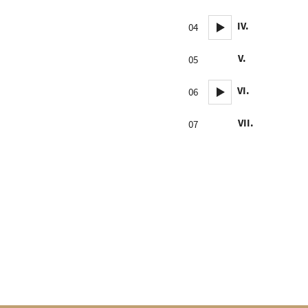
IV.
04
V.
05
VI.
06
VII.
07