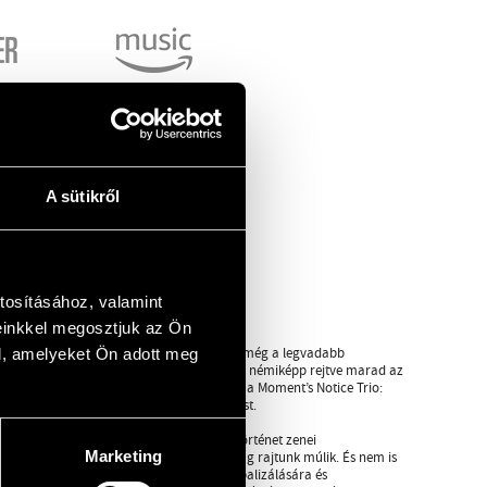
A sütikről
tosításához, valamint
einkkel megosztjuk az Ön
mindvégig lenyűgöző nyugalmat sugároz, még a legvadabb
l, amelyeket Ön adott meg
ágát. Ifj. Kurtág György személyisége pedig némiképp rejtve marad az
lighanem éppen ettől működik tökéletesen a Moment’s Notice Trio:
eg, hanem emberileg is kiegészíti egymást.
 hallgatjuk-e a zenét (például a teremtéstörténet zenei
Marketing
ékeny ember párbeszédeként, az kizárólag rajtunk múlik. És nem is
ni a lemezen hallható zenei események verbalizálására és