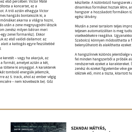
mez első percében: Victor Máté
készítette. A különböző hangszerek 
ította a koncertet, ez a
dinamikus formákat hoztak létre, a
. A trió aztán elhagyja Victor
hangszer a hozzáadott formákon túl 
mes hangzás bontakozik ki, a
egész látvány.
rmóniákat akarna a világra hozni,
gás után a zene megnyugodni látszik
Miután a zenei tartalom teljes impr
om zenész milyen bátran meri
teljesen automatizáltan is meg tudt
-egy zenei formarész). Ekkor
viselkedésekre reagálva. Ugyanakkor
uk az első valódi dallamot: az
Szabolcs) könnyen módosíthatta a 
latt a kattogás egyre feszültebbé
belenyúlhatott és alakíthatta ezeke
.
A hangszínnek különös jelentősége v
e keretét – vagy ha akarjuk, az
fel minden hangszerből a próbák ala
 a formát, amelyet aztán a két,
rendszernek ezeket a karaktereket. 
a töltene ki anyaggal. A karakterek
zenész és ezeket figyelembe véve g
kát tomboló energiák jellemzik,
idéztek elő, mint a tiszta, kitartott
re az 5. track, ahol az ember végig
encsére – nem következik be). Gőz
SZANDAI MÁTYÁS,