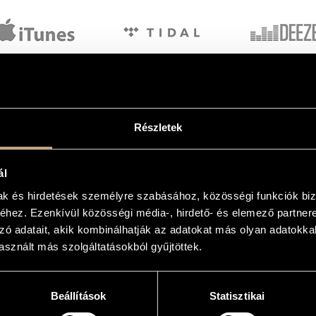
Részletek
ál
mak és hirdetések személyre szabásához, közösségi funkciók biz
hez. Ezenkívül közösségi média-, hirdető- és elemező partner
László harsonajátéka ugyanakkor 
zó adatait, akik kombinálhatják az adatokat más olyan adatokka
pillanatokban sem veszíti el méltós
sznált más szolgáltatásokból gyűjtöttek.
nnek biztos alapja” – ekként írja le
elektronikus hangzások mögött, s a
előtti 8. században. Hasonlóképpen,
hogy a három zenész nemcsak zeneil
en az eget és a földet. / A föld pedig
formátlan semmi volna tehát
Persze, hogy valamiféle történetként
Beállítások
Statisztikai
teremtés az ég és a föld
újragondolásaként), vagy három érz
ilágosság.” Ezt követően Isten a
biztos, hogy érdemes kísérletet ten