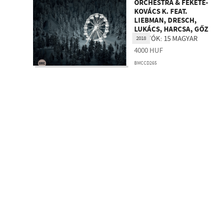
ORCHESTRA & FEKETE-
KOVÁCS K. FEAT.
LIEBMAN, DRESCH,
LUKÁCS, HARCSA, GŐZ
BARTÓK: 15 MAGYAR
2018
PARASZTDAL
4000
HUF
BMCCD265