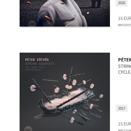
2020
15
EU
BMCCD27
PÉTE
STRIN
CYCLE
2017
15
EU
BMCCD24