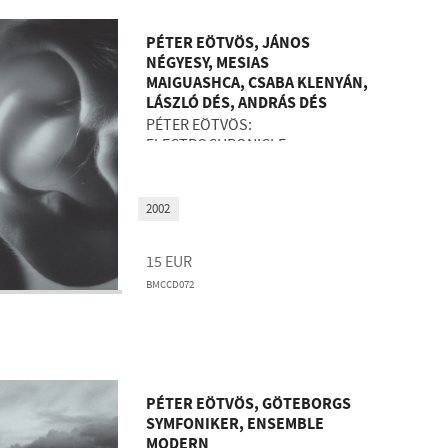
PÉTER EÖTVÖS, JÁNOS
NÉGYESY, MESIAS
MAIGUASHCA, CSABA KLENYÁN,
LÁSZLÓ DÉS, ANDRÁS DÉS
PÉTER EÖTVÖS:
ELECTROCHRONICLE
2002
15
EUR
BMCCD072
PÉTER EÖTVÖS, GÖTEBORGS
SYMFONIKER, ENSEMBLE
MODERN