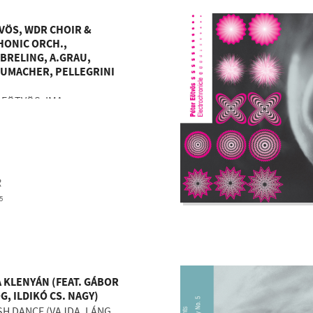
VÖS, WDR CHOIR &
ONIC ORCH.,
BRELING, A.GRAU,
UMACHER, PELLEGRINI
 EÖTVÖS: IMA
R
5
 KLENYÁN (FEAT. GÁBOR
G, ILDIKÓ CS. NAGY)
SH DANCE (VAJDA, LÁNG,