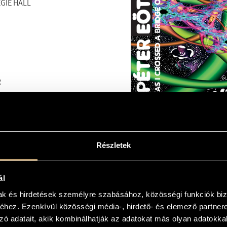
GIE HALL
R
2
Részletek
SINFONIEORCHESTER,
S, TAMAYO, MERCIER,
KE
ál
ÖS CONDUCTS
mak és hirdetések személyre szabásához, közösségi funkciók biz
HAUSEN: GRUPPEN,
TE
hez. Ezenkívül közösségi média-, hirdető- és elemező partner
zó adatait, akik kombinálhatják az adatokat más olyan adatokka