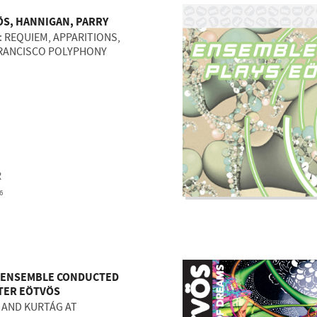
S, HANNIGAN, PARRY
I: REQUIEM, APPARITIONS,
RANCISCO POLYPHONY
R
6
 ENSEMBLE CONDUCTED
TER EÖTVÖS
I AND KURTÁG AT