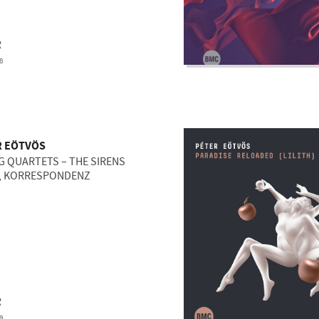
R
8
R EÖTVÖS
G QUARTETS – THE SIRENS
, KORRESPONDENZ
R
9