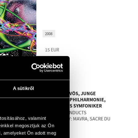
2008
15
EUR
BMCCD138
A sütikről
PÉTER EÖTVÖS, JUNGE
DEUTSCHE PHILHARMONIE,
GÖTEBORGS SYMFONIKER
EÖTVÖS CONDUCTS
tosításához, valamint
STRAVINSKY: MAVRA, SACRE DU
PRINTEMPS
einkkel megosztjuk az Ön
l, amelyeket Ön adott meg