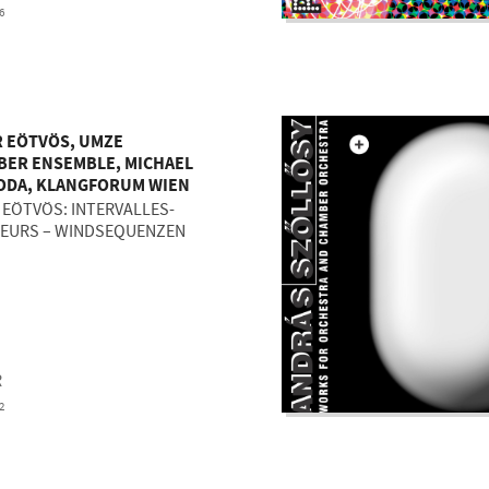
6
 EÖTVÖS, UMZE
BER ENSEMBLE, MICHAEL
ODA, KLANGFORUM WIEN
 EÖTVÖS: INTERVALLES-
IEURS – WINDSEQUENZEN
R
2