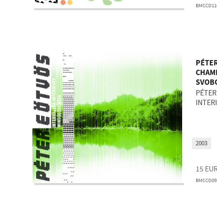
BMCCD11
PÉTER
CHAM
SVOB
PÉTER
INTER
2003
15
EU
BMCCD09