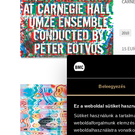
CARNE
2010
15
EU
BMCCD16
Beleegyezés
WDR 
EÖTVÖ
LISCH
Ez a weboldal sütiket haszn
EÖTV
Sütiket használunk a tartal
STOCK
PUNK
weboldalforgalmunk elemzésé
weboldalhasználatra vonatko