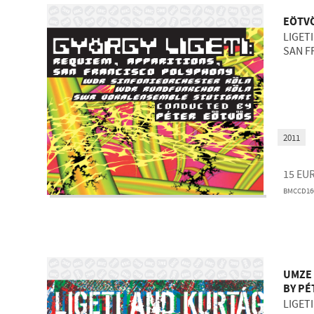
EÖTVÖ
LIGET
SAN F
2011
15
EU
BMCCD16
UMZE
BY PÉ
LIGET