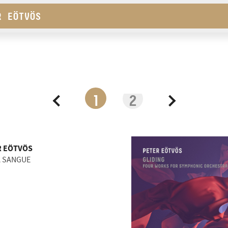
R EÖTVÖS
lavier by Borbála Dobozy
ág
1
2
R EÖTVÖS
 SANGUE