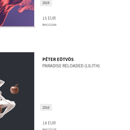
2019
15
EUR
BMCCD284
PÉTER EÖTVÖS
PARADISE RELOADED (LILITH)
2016
18
EUR
BMCCD226