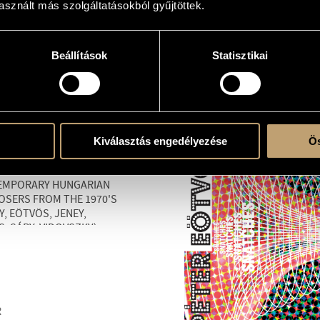
sznált más szolgáltatásokból gyűjtöttek.
R
Beállítások
Statisztikai
7
Kiválasztás engedélyezése
Ös
USIC STUDIO
 WORKS OF
EMPORARY HUNGARIAN
SERS FROM THE 1970'S
Y, EÖTVÖS, JENEY,
S, SÁRY, VIDOVSZKY)
R