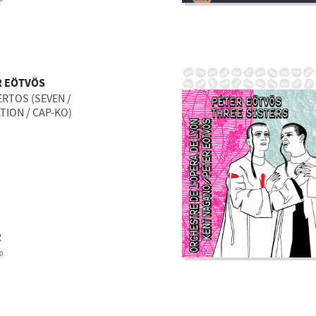
R EÖTVÖS
RTOS (SEVEN /
TION / CAP-KO)
R
0