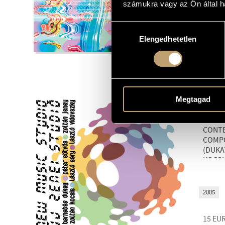
számukra vagy az Ön által ha
2006
Hozzájárulás
15
EU
Elengedhetetlen
kiválasztása
BMCCD11
Megtagad
NEW M
JOINT
CONT
COMPO
(DUKA
KOCSI
2005
15
EU