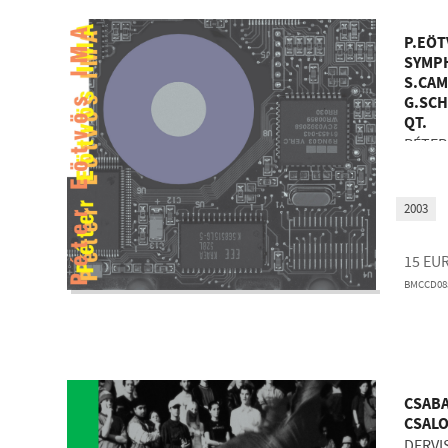
P.EÖT
SYMPH
S.CAM
G.SCH
QT.
PÉTER
2003
15
EU
BMCCD08
CSABA
CSALO
DERVI