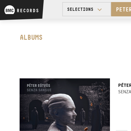
PETE
SELECTIONS
Modern Art Orchestra
Das Wohltemperierte K
ALBUMS
György and Márta Kurt
Peter Eötvös
PÉTE
SENZA