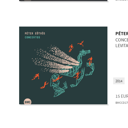
PÉTE
CONCE
LEVITA
2014
15
EU
BMCCD17