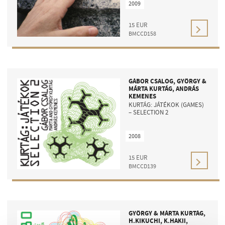
2009
15
EUR
BMCCD158
GÁBOR CSALOG, GYÖRGY &
MÁRTA KURTÁG, ANDRÁS
KEMENES
KURTÁG: JÁTÉKOK (GAMES)
– SELECTION 2
2008
15
EUR
BMCCD139
GYÖRGY & MÁRTA KURTÁG,
H.KIKUCHI, K.HAKII,