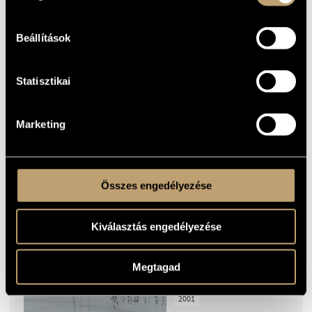
Beállítások
ZOLTÁN GYÖNGYÖSSY
(FEAT. JÓNÁS, KEMENES,
ITTZÉS, BUDAPEST
CHAMBER SYMPHONY,
SEREI)
Statisztikai
KURTÁG | SZŐLLŐSY | SÁRY |
SEREI | SÁRI | GYÖNGYÖSSY
2002
Marketing
15
EUR
BMCCD074
Összes engedélyezése
ILDIKÓ VÉKONY (FEAT.
Kiválasztás engedélyezése
ANDRÁS KELLER, FERENC
VARGA)
SPLINTERS (KURTÁG,
VIDOVSZKY, KONDOR, SÁRY,
Megtagad
SEREI, JENEY)
2001