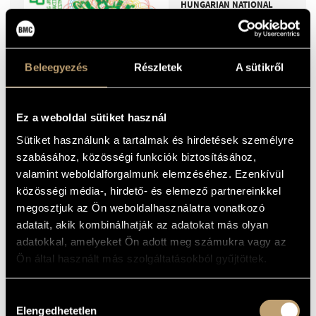
HUNGARIAN NATIONAL
PHILH.ORCH., Z.KOCSIS,
KELLER QUARTET,
GY.KURTÁG JR.
KURTÁG 80 (2CD)
2007
Beleegyezés
Részletek
A sütikről
15
EUR
BMCCD129
Ez a weboldal sütiket használ
Sütiket használunk a tartalmak és hirdetések személyre
szabásához, közösségi funkciók biztosításához,
GÁBOR CSALOG, GYÖRGY &
valamint weboldalforgalmunk elemzéséhez. Ezenkívül
MÁRTA KURTÁG, ANDRÁS
közösségi média-, hirdető- és elemező partnereinkkel
KEMENES
KURTÁG: JÁTÉKOK (GAMES) -
megosztjuk az Ön weboldalhasználatra vonatkozó
SELECTION 1
adatait, akik kombinálhatják az adatokat más olyan
adatokkal, amelyeket Ön adott meg számukra vagy az
2006
Ön által használt más szolgáltatásokból gyűjtöttek.
15
EUR
BMCCD123
Hozzájárulás
Elengedhetetlen
kiválasztása