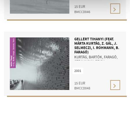
15
EUR
BMCCD046
GELLÉRT TIHANYI (FEAT.
MÁRTA KURTÁG, Z. GÁL, J.
SELMECZI, I. ROHMANN, B.
FARAGÓ)
KURTÁG, BARTÓK, FARAGÓ,
STRAVINSKY, REICH
2001
15
EUR
BMCCD048