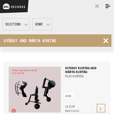
SELECTIONS
GENRE
Modern Art Orchestra
All
GYÖRGY AND MÁRTA KURTÁG
ALBUMS
Das Wohltemperierte Klavier by Borbála Dobozy
Jazz
György and Márta Kurtág
Classical
Peter Eötvös
Contemporary
GYÖRGY KURTÁG AND
MÁRTA KURTÁG
PLAY KURTÁG
2016
15
EUR
BMCCD233