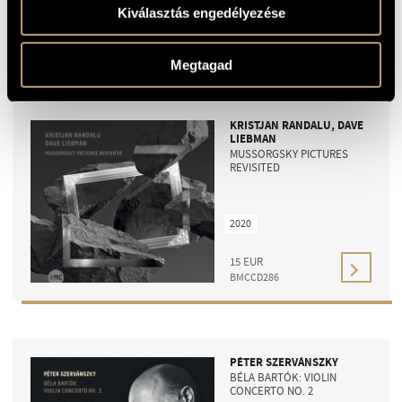
Kiválasztás engedélyezése
18
EUR
BMCCD293
Megtagad
KRISTJAN RANDALU, DAVE
LIEBMAN
MUSSORGSKY PICTURES
REVISITED
2020
15
EUR
BMCCD286
PÉTER SZERVÁNSZKY
BÉLA BARTÓK: VIOLIN
CONCERTO NO. 2