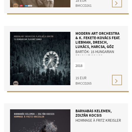
18
EUR
BMCCD261
MODERN ART ORCHESTRA
& K. FEKETE-KOVÁCS FEAT.
LIEBMAN, DRESCH,
LUKÁCS, HARCSA, GŐZ
BARTÓK: 15 HUNGARIAN
PEASANT SONGS
2018
15
EUR
BMCCD265
BARNABÁS KELEMEN,
ZOLTÁN KOCSIS
HOMMAGE À FRITZ KREISLER