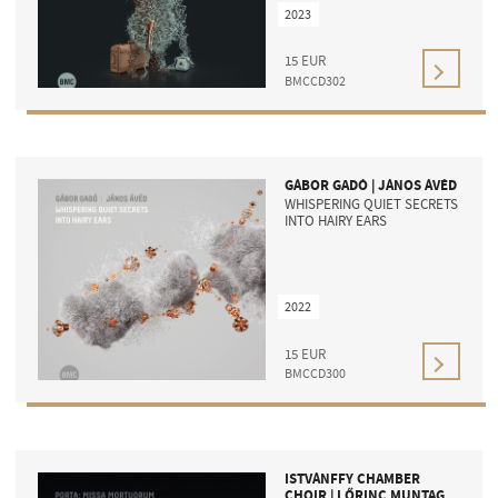
2023
15
EUR
BMCCD302
GÁBOR GADÓ | JÁNOS ÁVÉD
WHISPERING QUIET SECRETS
INTO HAIRY EARS
2022
15
EUR
BMCCD300
ISTVÁNFFY CHAMBER
CHOIR | LŐRINC MUNTAG