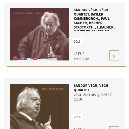
SÁNDOR VÉGH, VÉGH
QUARTET, BASLER
KAMMERORCH., PAUL
SACHER, BERNER
STADTORCH., L.BALMER,
CAMERATA SALZBURG
VÉGH IN HIS MOTHER
TONGUE (2CD)
2018
18
EUR
BMCCD263
SÁNDOR VÉGH, VÉGH
QUARTET
VÉGH AND HIS QUARTET
(2CD)
2018