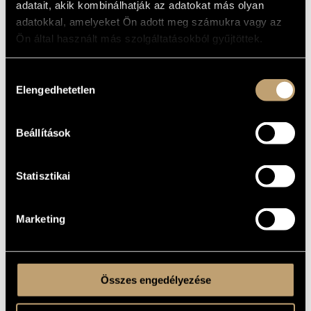
adatait, akik kombinálhatják az adatokat más olyan
adatokkal, amelyeket Ön adott meg számukra vagy az
Ön által használt más szolgáltatásokból gyűjtöttek.
VERONIKA HARCSA |
ANASTASIA RAZVALYAEVA |
MÁRTON FENYVESI
DEBUSSY NOW!
Hozzájárulás
Elengedhetetlen
kiválasztása
2020
Beállítások
15
EUR
BMCCD299
Statisztikai
Marketing
BORBÁLA DOBOZY
J.S. BACH: DAS
WOHLTEMPERIERTE KLAVIER
II (2CD)
Összes engedélyezése
2020