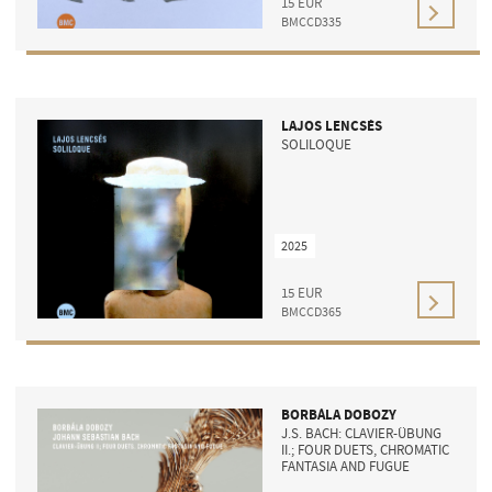
15
EUR
BMCCD335
LAJOS LENCSÉS
SOLILOQUE
2025
15
EUR
BMCCD365
BORBÁLA DOBOZY
J.S. BACH: CLAVIER-ÜBUNG
II.; FOUR DUETS, CHROMATIC
FANTASIA AND FUGUE