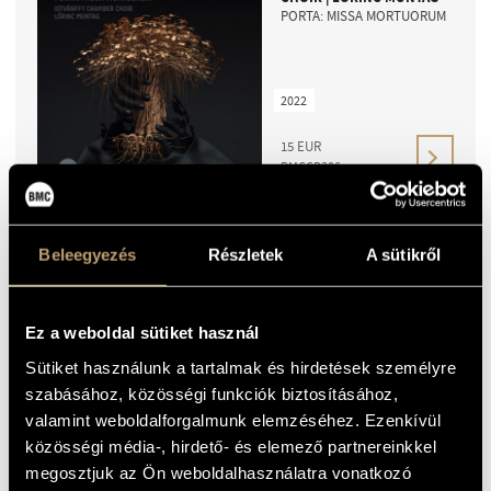
PORTA: MISSA MORTUORUM
2022
15
EUR
BMCCD306
Beleegyezés
Részletek
A sütikről
GYÖRGY KURTÁG – TONY
ARNOLD – GÁBOR CSALOG
KURTÁG: THE SAYINGS OF
PÉTER BORNEMISZA
Ez a weboldal sütiket használ
Sütiket használunk a tartalmak és hirdetések személyre
2021
szabásához, közösségi funkciók biztosításához,
valamint weboldalforgalmunk elemzéséhez. Ezenkívül
15
EUR
közösségi média-, hirdető- és elemező partnereinkkel
BMCCD279
megosztjuk az Ön weboldalhasználatra vonatkozó