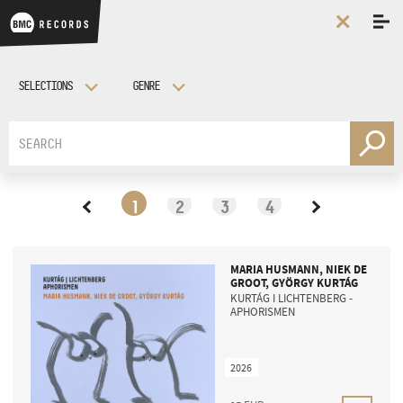
SELECTIONS
GENRE
Modern Art Orchestra
All
ALBUMS
Das Wohltemperierte Klavier by Borbála Dobozy
Jazz
György and Márta Kurtág
Classical
1
2
3
4
Peter Eötvös
Contemporary
MARIA HUSMANN, NIEK DE
GROOT, GYÖRGY KURTÁG
KURTÁG I LICHTENBERG -
APHORISMEN
2026