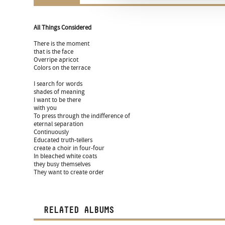
All Things Considered
There is the moment
that is the face
Overripe apricot
Colors on the terrace
I search for words
shades of meaning
I want to be there
with you
To press through the indifference of
eternal separation
Continuously
Educated truth-tellers
create a choir in four-four
In bleached white coats
they busy themselves
They want to create order
RELATED ALBUMS