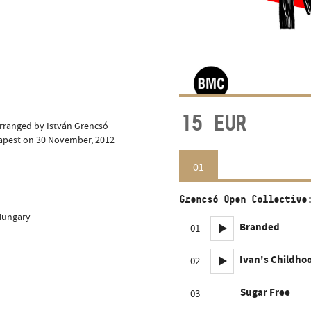
15
EUR
 arranged by István Grencsó
dapest on 30 November, 2012
01
Grencsó Open Collective
 Hungary
Branded
01
Ivan's Childho
02
Sugar Free
03