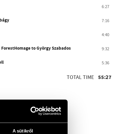
6:27
obágy
7:16
4:40
si ForestHomage to György Szabados
9:32
ll
5:36
55:27
TOTAL TIME
A sütikről