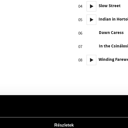
Slow Street
04
Indian in Hort
05
Dawn Caress
06
In the Csinálo
07
Winding Farewe
08
Részletek