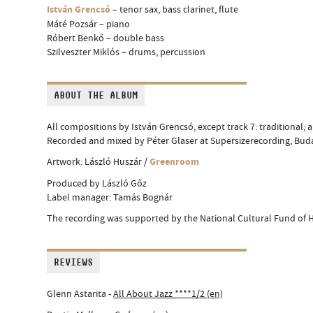
István Grencsó
– tenor sax, bass clarinet, flute
Máté Pozsár – piano
Róbert Benkő – double bass
Szilveszter Miklós – drums, percussion
ABOUT THE ALBUM
All compositions by István Grencsó, except track 7: traditional;
Recorded and mixed by Péter Glaser at Supersizerecording, Bu
Greenroom
Artwork: László Huszár /
Produced by László Gőz
Label manager: Tamás Bognár
The recording was supported by the National Cultural Fund of
REVIEWS
Glenn Astarita -
All About Jazz ****1/2 (en)