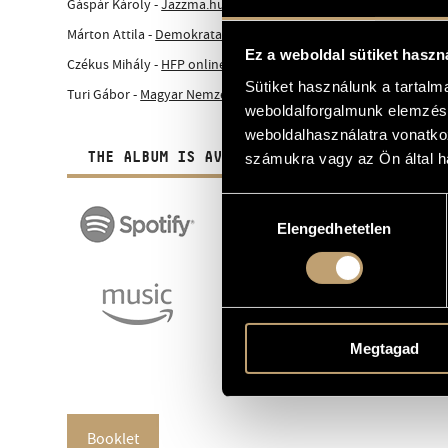
Gáspár Károly -
Jazzma.hu (hu)
Márton Attila -
Demokrata (hu)
Ez a weboldal sütiket haszn
Czékus Mihály -
HFP online (hu)
Sütiket használunk a tartal
Turi Gábor -
Magyar Nemzet (hu)
weboldalforgalmunk elemzésé
weboldalhasználatra vonatko
THE ALBUM IS AVAILABLE IN DIGITAL FORM A
számukra vagy az Ön által ha
Hozzájárulás
Elengedhetetlen
kiválasztása
Megtagad
Booklet