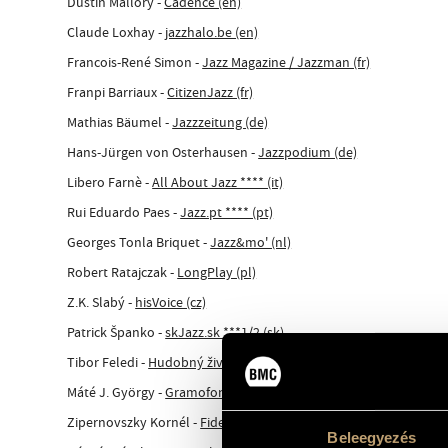
Dustin Mallory -
Cadence (en)
Claude Loxhay -
jazzhalo.be (en)
Francois-René Simon -
Jazz Magazine / Jazzman (fr)
Franpi Barriaux -
CitizenJazz (fr)
Mathias Bäumel -
Jazzzeitung (de)
Hans-Jürgen von Osterhausen -
Jazzpodium (de)
Libero Farnè -
All About Jazz **** (it)
Rui Eduardo Paes -
Jazz.pt **** (pt)
Georges Tonla Briquet -
Jazz&mo' (nl)
Robert Ratajczak -
LongPlay (pl)
Z.K. Slabý -
hisVoice (cz)
Patrick Španko -
skJazz.sk ***1/2 (sk)
Tibor Feledi -
Hudobný život (sk)
Máté J. György -
Gramofon ***** (hu)
Zipernovszky Kornél -
Fidelio (hu)
Beleegyezés