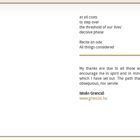
at all costs
to step over
the threshold of our lives'
decisive phase
Recite an ode
All things considered
My thanks are due to all those wh
encourage me in spirit and in min
which I have set out. The path that 
obsequious, nor servile.
István Grencsó
www.grencso.hu