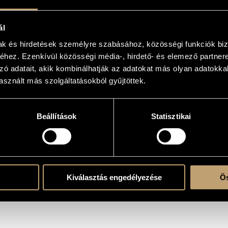
ál
mak és hirdetések személyre szabásához, közösségi funkciók biz
hez. Ezenkívül közösségi média-, hirdető- és elemező partner
zó adatait, akik kombinálhatják az adatokat más olyan adatokka
T OUR RETAIL PARTNERS
sznált más szolgáltatásokból gyűjtöttek.
Beállítások
Statisztikai
Kiválasztás engedélyezése
Ös