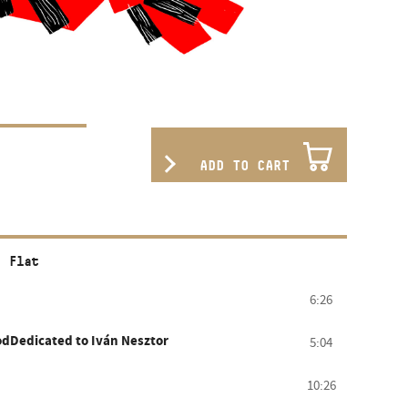
ADD TO CART
: Flat
6:26
odDedicated to Iván Nesztor
5:04
10:26