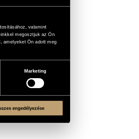
tosításához, valamint
einkkel megosztjuk az Ön
l, amelyeket Ön adott meg
Marketing
szes engedélyezése