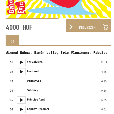
4000
HUF
MEGVESZEM
01
Winand Gábor, Ramón Valle, Eric Vloeimans: Fabulas
Y si Volviera
01
11:19
Levitando
02
4:45
Primavera
03
4:19
Siboney
04
9:16
Principe Azul
05
6:25
Captive Dreamer
06
6:01