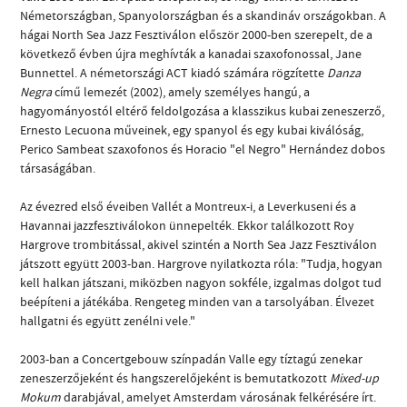
Németországban, Spanyolországban és a skandináv országokban. A
hágai North Sea Jazz Fesztiválon először 2000-ben szerepelt, de a
következő évben újra meghívták a kanadai szaxofonossal, Jane
Bunnettel. A németországi ACT kiadó számára rögzítette
Danza
Negra
című lemezét (2002), amely személyes hangú, a
hagyományostól eltérő feldolgozása a klasszikus kubai zeneszerző,
Ernesto Lecuona műveinek, egy spanyol és egy kubai kiválóság,
Perico Sambeat szaxofonos és Horacio "el Negro" Hernández dobos
társaságában.
Az évezred első éveiben Vallét a Montreux-i, a Leverkuseni és a
Havannai jazzfesztiválokon ünnepelték. Ekkor találkozott Roy
Hargrove trombitással, akivel szintén a North Sea Jazz Fesztiválon
játszott együtt 2003-ban. Hargrove nyilatkozta róla: "Tudja, hogyan
kell halkan játszani, miközben nagyon sokféle, izgalmas dolgot tud
beépíteni a játékába. Rengeteg minden van a tarsolyában. Élvezet
hallgatni és együtt zenélni vele."
2003-ban a Concertgebouw színpadán Valle egy tíztagú zenekar
zeneszerzőjeként és hangszerelőjeként is bemutatkozott
Mixed-up
Mokum
darabjával, amelyet Amsterdam városának felkérésére írt.