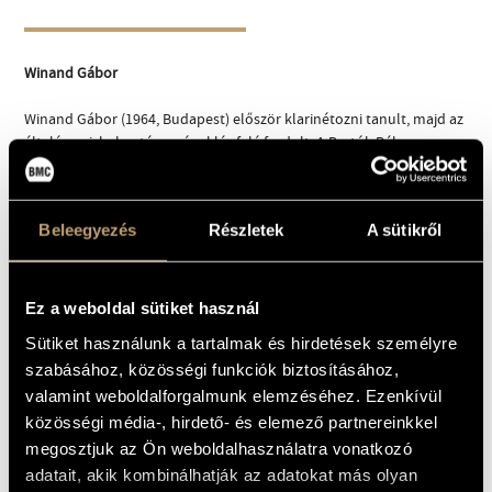
Winand Gábor
Winand Gábor (1964, Budapest) először klarinétozni tanult, majd az
általános iskola után az éneklés felé fordult. A Bartók Béla
Zeneművészeti Szakiskola jazzének szakán Garai Attila lett a tanára.
Az iskola elvégzését követően rögtön a magyar jazzélet egyik nagy
egyénisége, a gitáros Babos Gyula hívta meg zenekarába.
Beleegyezés
Részletek
A sütikről
Hangszeres tanulmányait énekesként is folytatta, így később
választékos stílusú szaxofonos, illetve fuvolista vált belőle.
1990-ben ismerkedett meg Gadó Gáborral, máig legfontosabb
Ez a weboldal sütiket használ
alkotótársával, akivel először a Joy nevű zenekarral léptek színre.
Sütiket használunk a tartalmak és hirdetések személyre
Később sokat szerepelt a Trio Stendhallal, valamint az ESP
szabásához, közösségi funkciók biztosításához,
zenekarral. Vukán György zongorista és zeneszerző dalciklust
komponált számára Pablo Neruda szerelmes verseire (
Love
valamint weboldalforgalmunk elemzéséhez. Ezenkívül
Poems
).
közösségi média-, hirdető- és elemező partnereinkkel
megosztjuk az Ön weboldalhasználatra vonatkozó
Winand 2001 óta meghatározó tagja a Balázs Elemér Groupnak,
adatait, akik kombinálhatják az adatokat más olyan
amellyel számos lemezt rögzített. Különösen emlékezetes Charlie