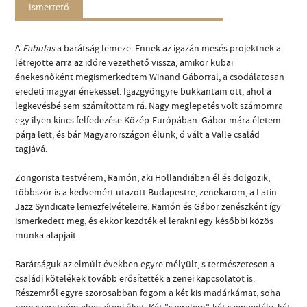
Ismertető
A
Fabulas
a barátság lemeze. Ennek az igazán mesés projektnek a
létrejötte arra az időre vezethető vissza, amikor kubai
énekesnőként megismerkedtem Winand Gáborral, a csodálatosan
eredeti magyar énekessel. Igazgyöngyre bukkantam ott, ahol a
legkevésbé sem számítottam rá. Nagy meglepetés volt számomra
egy ilyen kincs felfedezése Közép-Európában. Gábor mára életem
párja lett, és bár Magyarországon élünk, ő vált a Valle család
tagjává.
Zongorista testvérem, Ramón, aki Hollandiában él és dolgozik,
többször is a kedvemért utazott Budapestre, zenekarom, a Latin
Jazz Syndicate lemezfelvételeire. Ramón és Gábor zenészként így
ismerkedett meg, és ekkor kezdték el lerakni egy későbbi közös
munka alapjait.
Barátságuk az elmúlt években egyre mélyült, s természetesen a
családi kötelékek tovább erősítették a zenei kapcsolatot is.
Részemről egyre szorosabban fogom a két kis madárkámat, soha
nem szeretném elveszíteni őket. Két "szerelem", két szenvedély, két