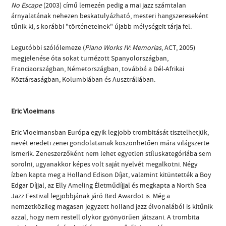
No Escape
(2003) című lemezén pedig a mai jazz számtalan
árnyalatának nehezen beskatulyázható, mesteri hangszereseként
tűnik ki, s korábbi "történeteinek" újabb mélységeit tárja fel.
Legutóbbi szólólemeze (
Piano Works IV: Memorias
, ACT, 2005)
megjelenése óta sokat turnézott Spanyolországban,
Franciaországban, Németországban, továbbá a Dél-Afrikai
Köztársaságban, Kolumbiában és Ausztráliában.
Eric Vloeimans
Eric Vloeimansban Európa egyik legjobb trombitását tisztelhetjük,
nevét eredeti zenei gondolatainak köszönhetően mára világszerte
ismerik. Zeneszerzőként nem lehet egyetlen stíluskategóriába sem
sorolni, ugyanakkor képes volt saját nyelvét megalkotni. Négy
ízben kapta meg a Holland Edison Díjat, valamint kitüntették a Boy
Edgar Díjjal, az Elly Ameling Életműdíjjal és megkapta a North Sea
Jazz Festival legjobbjának járó Bird Awardot is. Még a
nemzetközileg magasan jegyzett holland jazz élvonalából is kitűnik
azzal, hogy nem restell olykor gyönyörűen játszani. A trombita