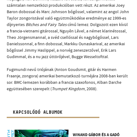
számtalan nemzetközi produkcióban vett részt. Az amerikai Joey
Baron dobossal és Marc Johnson bőgőssel, valamint az angol John
Taylor zongoristával való együttműködése eredménye az 1999-es
díjnyertes
Bitches and Fairy Tales
című lemez. Dolgozott ezen kívül
a francia-vietnami gitárossal, Nguyên Lêvel, a német klarinétossal,
Theo Jörgensmannal, a svéd csellóssal és nagybőgőssel, Lars
Danielssonnal, a finn dobossal, Markku Ounaskarival, az amerikai
bőgőssel Jimmy Haslippel, a norvég zeneszerzővel, Erik Lars
Gudimmal, és a nu jazz úttörőjével, Bugge Wesseltofttal.
Fugimundi nevű triójának (Anton Goudsmit, gitár és Harmen
Fraanje, zongora) amerikai bemutatkozó turnéjára 2008-ban került
sor. BMC-lemezen korábban a francia szaxofonos, Alban Darche
együttesében szerepelt (
Trumpet Kingdom
, 2008).
KAPCSOLÓDÓ ALBUMOK
WINAND GÁBOR ÉS A GADÓ