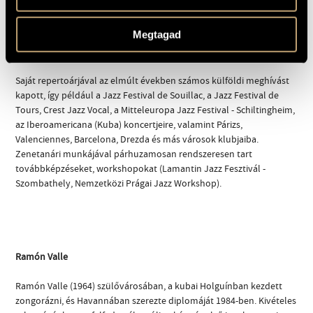
értek el:
Agent Spirituel
(2003),
Different garden
(2004),
Opera
Budapest
(2006), utóbbi felvételeiben olyan francia muzsikusok
Megtagad
vettek részt mint Airelle Besson, Matthieu Donarier, Sébastien
Boisseau és Joe Quitzke.
Saját repertoárjával az elmúlt években számos külföldi meghívást
kapott, így például a Jazz Festival de Souillac, a Jazz Festival de
Tours, Crest Jazz Vocal, a Mitteleuropa Jazz Festival - Schiltingheim,
az Iberoamericana (Kuba) koncertjeire, valamint Párizs,
Valenciennes, Barcelona, Drezda és más városok klubjaiba.
Zenetanári munkájával párhuzamosan rendszeresen tart
továbbképzéseket, workshopokat (Lamantin Jazz Fesztivál -
Szombathely, Nemzetközi Prágai Jazz Workshop).
Ramón Valle
Ramón Valle (1964) szülővárosában, a kubai Holguínban kezdett
zongorázni, és Havannában szerezte diplomáját 1984-ben. Kivételes