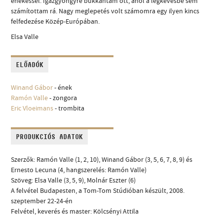
énekessel. Igazgyöngyre bukkantam ott, ahol a legkevésbé sem
számítottam rá. Nagy meglepetés volt számomra egy ilyen kincs
felfedezése Közép-Európában.
Elsa Valle
ELŐADÓK
Winand Gábor
- ének
Ramón Valle
- zongora
Eric Vloeimans
- trombita
PRODUKCIÓS ADATOK
Szerzők: Ramón Valle (1, 2, 10), Winand Gábor (3, 5, 6, 7, 8, 9) és
Ernesto Lecuna (4, hangszerelés: Ramón Valle)
Szöveg: Elsa Valle (3, 5, 9), Molnár Eszter (6)
A felvétel Budapesten, a Tom-Tom Stúdióban készült, 2008.
szeptember 22-24-én
Felvétel, keverés és master: Kölcsényi Attila