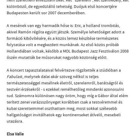
különböző, de egyedülálló tehetség. Duójuk első koncertjére
Budapesten került sor 2007 decemberében.
A mesének van egy harmadik hőse is: Eric, a holland trombitás,
akivel Ramón régóta együtt játszik. Személye lehetőséget adott a
formáció kibővítésére, és a közös lemez készítése természetes
folytatása volt a megkezdett munkának. Az első közös próbák
Hollandiában voltak, később a MOL Budapest Jazz Fesztiválon 2008
őszén mutatták be műsorukat nagyobb közönség előtt.
A koncert tapasztalataival felvértezve rögzítették a stúdióban a
Fabulas
t, melynek dalai akár szöveg nélkül is teljes
természetességgel mesélnek életről, szerelemről, barátságról és
testvéri érzésekről - s ezekkel remélhetőleg mindenki azonosulni
tud. Számomra különösen nagy öröm, hogy míg a Gábor által elém
terített zenei varázsszőnyeget korábban csak a testvéremmel és
kubai szeretteimmel oszthattam meg, most sokkal szélesebb
hallgatóságot invitálhatok egy kontinenseket átívelő, mesebeli
utazásra.
Elsa Valle