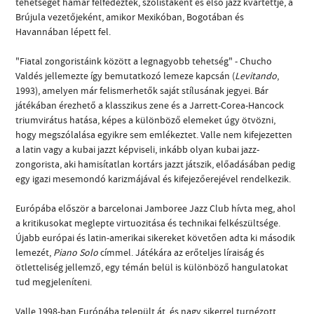
tehetségét hamar felfedezték, szólistaként és első jazz kvartettje, a
Brújula vezetőjeként, amikor Mexikóban, Bogotában és
Havannában lépett fel.
"Fiatal zongoristáink között a legnagyobb tehetség" - Chucho
Valdés jellemezte így bemutatkozó lemeze kapcsán (
Levitando
,
1993), amelyen már felismerhetők saját stílusának jegyei. Bár
játékában érezhető a klasszikus zene és a Jarrett-Corea-Hancock
triumvirátus hatása, képes a különböző elemeket úgy ötvözni,
hogy megszólalása egyikre sem emlékeztet. Valle nem kifejezetten
a latin vagy a kubai jazzt képviseli, inkább olyan kubai jazz-
zongorista, aki hamisítatlan kortárs jazzt játszik, előadásában pedig
egy igazi mesemondó karizmájával és kifejezőerejével rendelkezik.
Európába először a barcelonai Jamboree Jazz Club hívta meg, ahol
a kritikusokat meglepte virtuozitása és technikai felkészültsége.
Újabb európai és latin-amerikai sikereket követően adta ki második
lemezét,
Piano Solo
címmel. Játékára az erőteljes líraiság és
ötletteliség jellemző, egy témán belül is különböző hangulatokat
tud megjeleníteni.
Valle 1998-ban Európába települt át, és nagy sikerrel turnézott