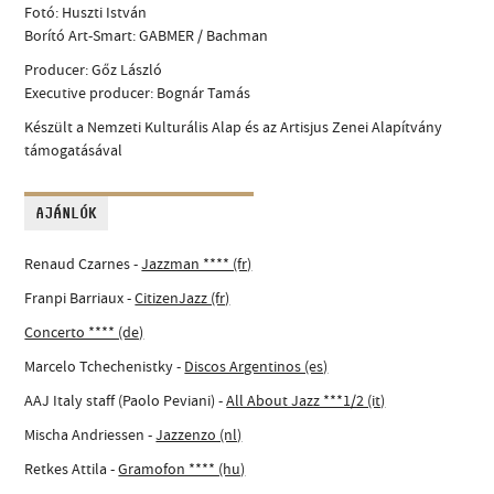
Fotó: Huszti István
Borító Art-Smart: GABMER / Bachman
Producer: Gőz László
Executive producer: Bognár Tamás
Készült a Nemzeti Kulturális Alap és az Artisjus Zenei Alapítvány
támogatásával
AJÁNLÓK
Renaud Czarnes -
Jazzman **** (fr)
Franpi Barriaux -
CitizenJazz (fr)
Concerto **** (de)
Marcelo Tchechenistky -
Discos Argentinos (es)
AAJ Italy staff (Paolo Peviani) -
All About Jazz ***1/2 (it)
Mischa Andriessen -
Jazzenzo (nl)
Retkes Attila -
Gramofon **** (hu)