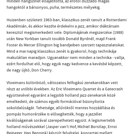
minden hangszínét elsajátította, az erőtől duzzadó magas
hangoktól a bársonyos, puha, természetes mélyekig.
Huizenben született 1963-ban, klasszikus zenét tanult a Rotterdami
Akadémián, és akkor kezdte érdekelni a jazz, amikor diáktársain
keresztül megismerkedett vele. Diplomájának megszerzése (1988)
után New Yorkban tanult tovább Donald Byrdnél, majd Frank
Foster és Mercer Ellington big bandjeiben szerzett tapasztalatokat.
Mind a mai napig klasszikus zenét is gyakorol, hogy technikája
makulátlan maradjon. Ugyanakkor nem minden a technika - vallja,
ezért fordulhat elő, hogy egyik nagy kedvence a kevésbé képzett,
de nagy újító, Don Cherry.
Vloeimans különböző, változatos felfogású zenekarokban vett
részt az utóbbi években. Az Eric Vloeimans Quartet és a Gatecrash
együttesével egyaránt a legjobb holland jazz-zenekarok közé
emelkedett, de számos egyéb formációval bizonyította
sokoldalúságát. Tehetsége, allűröktől mentes hozzáállása és
pompás humorérzéke is elősegítették, hogy a jazzélet
kiválóságainak sorával szerepelhetett együtt. A legismertebb
holland művészekkel (Jasper van't Hof, Michiel Borstlap, Ernst
Reijseger, Han Bennink) készült felvételei, koncertjei mellett