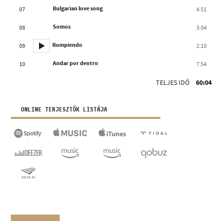
Bulgarian love song
07
4:51
Somos
08
3:04
Rompiendo
09
2:10
Andar por dentro
10
7:54
TELJES IDŐ
60:04
ONLINE TERJESZTŐK LISTÁJA