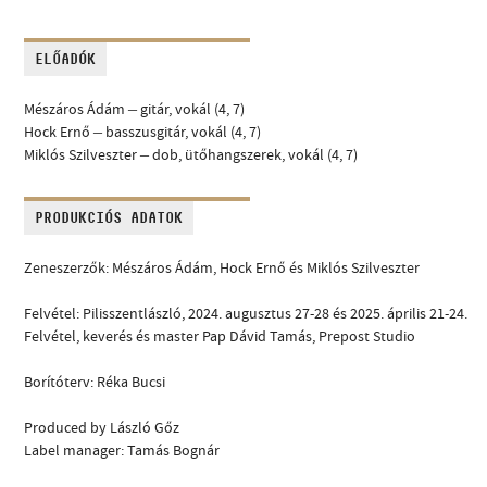
ELŐADÓK
Mészáros Ádám
–
gitár, vokál (4, 7)
Hock Ernő
–
basszusgitár, vokál (4, 7)
Miklós Szilveszter
–
dob, ütőhangszerek, vokál (4, 7)
PRODUKCIÓS ADATOK
Zeneszerzők: Mészáros Ádám, Hock Ernő és Miklós Szilveszter
Felvétel: Pilisszentlászló, 2024. augusztus 27-28 és 2025. április 21-24.
Felvétel, keverés és master Pap Dávid Tamás, Prepost Studio
Borítóterv: Réka Bucsi
Produced by László Gőz
Label manager: Tamás Bognár