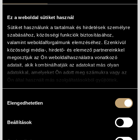
Ez a weboldal sütiket használ
Sütiket használunk a tartalmak és hirdetések személyre
szabásához, közösségi funkciók biztosításához,
ERNŐ HOC
valamint weboldalforgalmunk elemzéséhez. Ezenkívül
4000
HUF
közösségi média-, hirdető- és elemező partnereinkkel
MEGVESZEM
megosztjuk az Ön weboldalhasználatra vonatkozó
adatait, akik kombinálhatják az adatokat más olyan
01
adatokkal, amelyeket Ön adott meg számukra vagy az
Ön által használt más szolgáltatásokból gyűjtöttek.
JÜ – Rudel
Vedd le!
01
7:12
Hozzájárulás
Elengedhetetlen
kiválasztása
Van minden
02
5:47
For the lamb
03
2:16
Beállítások
Return of the Shashka
04
4:10
Nincs semmi
05
3:43