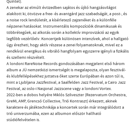
Quintet).
A zenekar az elmúlt évtizedben sajátos és újító hangzásvilágot
alakított ki, ötvözve a free- és avantgárd jazz szabadságát, a post-, és
a noise rock lendületét, a kísérletező zajzenéket és a különféle
népzenei hatásokat. Instrumentális kompozícióik dinamikusak és
többrétegűek, az alkotás során a kollektív improvizáció az egyik
legfőbb vezérlőelv. Koncertjeik különösen intenzívek, ahol a hallgató
úgy érezheti, hogy aktív részese a zenei folyamatoknak, mivel ez a
rendkívül energikus és vibráló hangfolyam egyszerre igényli a fizikális
és szellemi részvételt.
A londoni RareNoise Records gondozásában megjelent első három
album a JÜ nemzetközi ismertségét is megalapozta, olyan fesztivál-
és klubfellépésekhez juttatva őket szerte Európában és azon túl is,
mint a Ljubljana Jazzfestival, a Saalfelden Jazz Festival, a Cairo Jazz
Festival, az oslo-i Nasjonal Jazzscene vagy a londoni Vortex.
2022-ben a dobos helyére Miklós Szilveszter (Rezervatum Orchestra,
GreMi, AMP, Grencsó Collective, Trió Kontraszt) érkezett, akinek
karaktere és játéktechnikája a koncertek során már integrálódott a
trió univerzumába, ezen az albumon először hallható
stúdiófelvételen is.