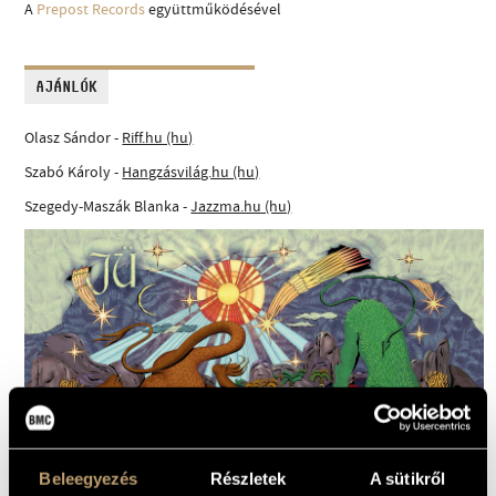
A
Prepost Records
együttműködésével
AJÁNLÓK
Olasz Sándor -
Riff.hu (hu)
Szabó Károly -
Hangzásvilág.hu (hu)
Szegedy-Maszák Blanka -
Jazzma.hu (hu)
Beleegyezés
Részletek
A sütikről