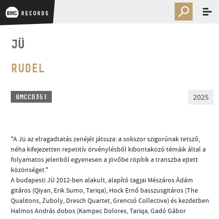
JÜ
RUDEL
2025
BMCCD351
"A Jü az elragadtatás zenéjét játssza: a sokszor szigorúnak tetsző,
néha kifejezetten repetitív örvénylésből kibontakozó témáik által a
folyamatos jelenből egyenesen a jövőbe röpítik a transzba ejtett
közönséget."
A budapesti JÜ 2012-ben alakult, alapító tagjai Mészáros Ádám
gitáros (Qiyan, Erik Sumo, Tariqa), Hock Ernő basszusgitáros (The
Qualitons, Zuboly, Dresch Quartet, Grencsó Collective) és kezdetben
Halmos András dobos (Kampec Dolores, Tariqa, Gadó Gábor