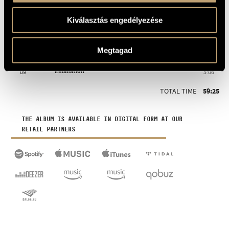
I'm Waiting for You
06
8:05
Kiválasztás engedélyezése
Remember the Hatseller
07
5:25
Megtagad
Music of the Late Night
08
4:41
Emanation
09
5:06
TOTAL TIME
59:25
THE ALBUM IS AVAILABLE IN DIGITAL FORM AT OUR
RETAIL PARTNERS