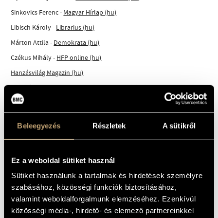
Sinkovics Ferenc -
Magyar Hírlap (hu)
Libisch Károly -
Librarius (hu)
Márton Attila -
Demokrata (hu)
Czékus Mihály -
HFP online (hu)
Hanzásvilág Magazin (hu)
Turi Gábor -
Magyar Nemzet (label feature) (hu)
Beleegyezés
Részletek
A sütikről
Ez a weboldal sütiket használ
Sütiket használunk a tartalmak és hirdetések személyre
szabásához, közösségi funkciók biztosításához,
valamint weboldalforgalmunk elemzéséhez. Ezenkívül
közösségi média-, hirdető- és elemező partnereinkkel