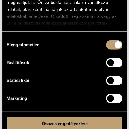
megosztjuk az Ön weboldalhasználatra vonatkozó
adatait, akik kombinálhatják az adatokat más olyan
adatokkal, amelyeket Ön adott meg számukra vagy az
Ön által használt más szolgáltatásokból gyűjtöttek.
Hozzájárulás
15
EUR
Elengedhetetlen
ADD TO CART
kiválasztása
01
Beállítások
Viktor Tóth Arura Trio: Szemed kincse / The present
Statisztikai
Joy
01
7:11
First & Second
02
6:04
Marketing
Ballad of Bertalan Barta
03
9:15
Brilliant Steps
04
5:56
Összes engedélyezése
The Cat and the Moon
05
7:42