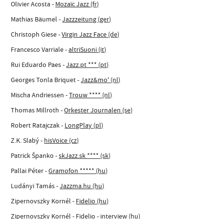
Olivier Acosta -
Mozaïc Jazz (fr)
Mathias Bäumel -
Jazzzeitung (ger)
Christoph Giese -
Virgin Jazz Face (de)
Francesco Varriale -
altriSuoni (it)
Rui Eduardo Paes -
Jazz.pt *** (pt)
Georges Tonla Briquet -
Jazz&mo' (nl)
Mischa Andriessen -
Trouw **** (nl)
Thomas Millroth -
Orkester Journalen (se)
Robert Ratajczak -
LongPlay (pl)
Z.K. Slabý -
hisVoice (cz)
Patrick Španko -
skJazz.sk **** (sk)
Pallai Péter -
Gramofon ***** (hu)
Ludányi Tamás -
Jazzma.hu (hu)
Zipernovszky Kornél -
Fidelio (hu)
Zipernovszky Kornél -
Fidelio - interview (hu)