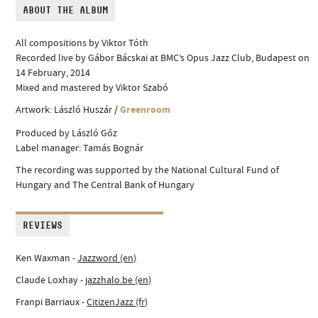
ABOUT THE ALBUM
All compositions by Viktor Tóth
Recorded live by Gábor Bácskai at BMC’s Opus Jazz Club, Budapest on
14 February, 2014
Mixed and mastered by Viktor Szabó
Artwork: László Huszár /
Greenroom
Produced by László Gőz
Label manager: Tamás Bognár
The recording was supported by the National Cultural Fund of
Hungary and The Central Bank of Hungary
REVIEWS
Ken Waxman -
Jazzword (en)
Claude Loxhay -
jazzhalo.be (en)
Franpi Barriaux -
CitizenJazz (fr)