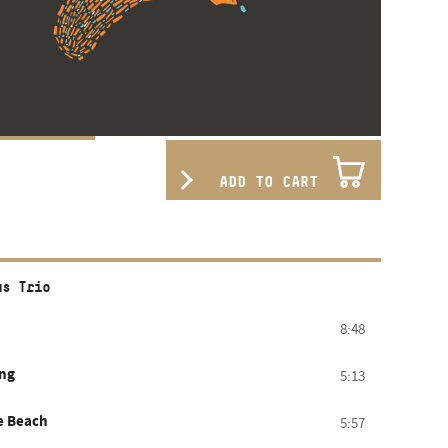
ADD TO CART
us Trio
8:48
ng
5:13
e Beach
5:57