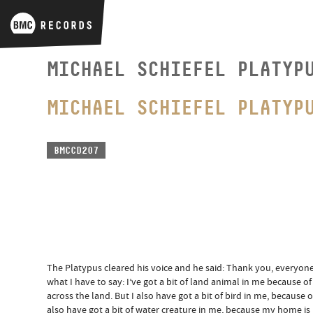
MICHAEL SCHIEFEL PLATYP
MICHAEL SCHIEFEL PLATYP
BMCCD207
The Platypus cleared his voice and he said: Thank you, everyone
what I have to say: I’ve got a bit of land animal in me because of
across the land. But I also have got a bit of bird in me, because of
also have got a bit of water creature in me, because my home is 