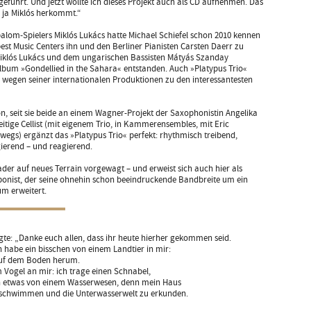
geführt. Und jetzt wollte ich dieses Projekt auch als CD aufnehmen. Das
 ja Miklós herkommt.“
alom-Spielers Miklós Lukács hatte Michael Schiefel schon 2010 kennen
pest Music Centers ihn und den Berliner Pianisten Carsten Daerr zu
iklós Lukács und dem ungarischen Bassisten Mátyás Szanday
lbum »Gondellied in the Sahara« entstanden. Auch »Platypus Trio«
s wegen seiner internationalen Produktionen zu den interessantesten
n, seit sie beide an einem Wagner-Projekt der Saxophonistin Angelika
seitige Cellist (mit eigenem Trio, in Kammerensembles, mit Eric
egs) ergänzt das »Platypus Trio« perfekt: rhythmisch treibend,
gierend – und reagierend.
ader auf neues Terrain vorgewagt – und erweist sich auch hier als
ponist, der seine ohnehin schon beeindruckende Bandbreite um ein
m erweitert.
gte: „Danke euch allen, dass ihr heute hierher gekommen seid.
ch habe ein bisschen von einem Landtier in mir:
n auf dem Boden herum.
 Vogel an mir: ich trage einen Schnabel,
ch etwas von einem Wasserwesen, denn mein Haus
zu schwimmen und die Unterwasserwelt zu erkunden.