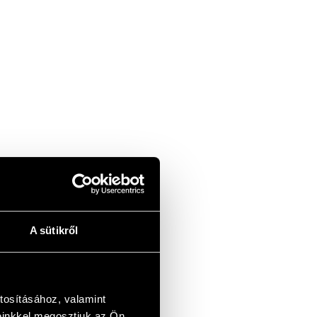
A sütikről
tosításához, valamint
einkkel megosztjuk az Ön