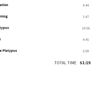
ation
4:44
ming
1:47
typus
14:56
y
4:45
e Platypus
5:09
51:19
TOTAL TIME