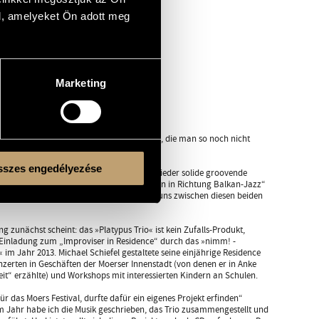
l, amelyeket Ön adott meg
Marketing
it unheimlich vielfältige Farben erzeugen, die man so noch nicht
interessant.“
szes engedélyezése
mal lyrisch gestrichene Kantilenen, dann wieder solide groovende
ht sehr kammermusikalisch, eher ein bisschen in Richtung Balkan-Jazz“
 Trio. „Sehr verkürzt gesagt, bewegen wir uns zwischen diesen beiden
 zunächst scheint: das »Platypus Trio« ist kein Zufalls-Produkt,
 Einladung zum „Improviser in Residence“ durch das »nimm! -
 im Jahr 2013. Michael Schiefel gestaltete seine einjährige Residence
nzerten in Geschäften der Moerser Innenstadt (von denen er in Anke
it“ erzählte) und Workshops mit interessierten Kindern an Schulen.
ür das Moers Festival, durfte dafür ein eigenes Projekt erfinden“
sem Jahr habe ich die Musik geschrieben, das Trio zusammengestellt und