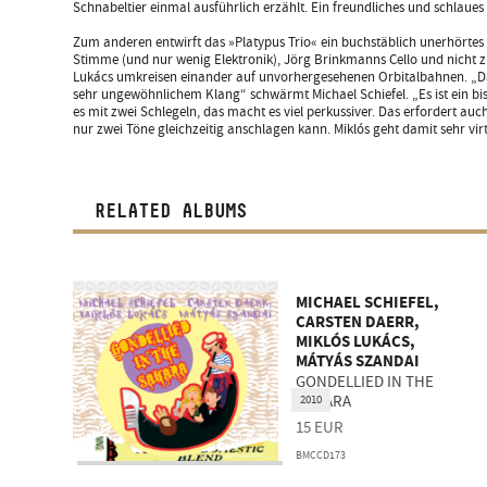
Schnabeltier einmal ausführlich erzählt. Ein freundliches und schlaues 
Zum anderen entwirft das »Platypus Trio« ein buchstäblich unerhörtes
Stimme (und nur wenig Elektronik), Jörg Brinkmanns Cello und nicht 
Lukács umkreisen einander auf unvorhergesehenen Orbitalbahnen. „Da
sehr ungewöhnlichem Klang“ schwärmt Michael Schiefel. „Es ist ein bis
es mit zwei Schlegeln, das macht es viel perkussiver. Das erfordert auc
nur zwei Töne gleichzeitig anschlagen kann. Miklós geht damit sehr vi
RELATED ALBUMS
MICHAEL SCHIEFEL,
CARSTEN DAERR,
MIKLÓS LUKÁCS,
MÁTYÁS SZANDAI
GONDELLIED IN THE
SAHARA
2010
15
EUR
BMCCD173