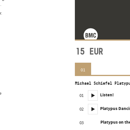
.
r.
15
EUR
01
Michael Schiefel Platyp
e
Listen!
01
Platypus Danci
02
Platypus on th
03