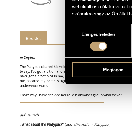
weboldalhasználatra vonatko
számukra vagy az Ön által ha
Hozzájárulás
Elengedhetetlen
kiválasztása
Booklet
in English
The Platypus cleared his voice and he said: Thank you, everyone, for c
Megtagad
to say: I’ve got a bit of land animal in me because of my fur, and I love
have got a bit of bird in me, because of my bill, and I lay eggs. And I al
me, because my home is right next door to the water’s edge, and I lov
underwater world.
That’s why I have decided not to join anyone’s group whatsoever.
auf Deutsch
„What about the Platypus?“
(aus:
»Dreamtime Platypus«
)