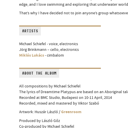
edge, and I love swimming and exploring that underwater world
That’s why I have decided not to join anyone’s group whatsoeve
ARTISTS
Michael Schiefel - voice, electronics
Jörg Brinkmann – cello, electronics
Miklós Lukács
- cimbalom
ABOUT THE ALBUM
All compositions by Michael Schiefel
The lyrics of Dreamtime Platypus are based on an Aboriginal tal
Recorded at BMC Studio, Budapest on 10-11 April, 2014
Recorded, mixed and mastered by Viktor Szabó
Greenroom
Artwork: Huszár László /
Produced by László Gőz
Co-produced by Michael Schiefel