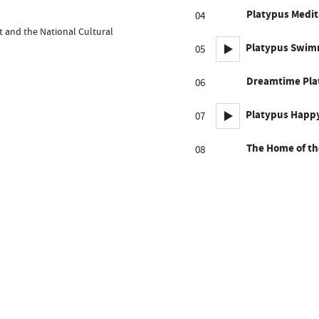
Platypus Medit
04
 and the National Cultural
Platypus Swim
05
Dreamtime Pla
06
Platypus Happ
07
The Home of th
08