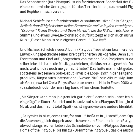
Das Schnabeltier (lat.: Platypus) ist ein faszinierender Sonderfall der 
eine taxonomische Untergruppe für das Tier einrichten, das sowohl E
und Reptilien in sich vereint.
Michael Schiefel ist ein faszinierender Ausnahmemusiker. Er ist Sänger
Artikulationsfähigkeit einer hellen Frauenstimme“ mit „den rauchige
"Crooner" Frank Sinatra und Dean Martin“
, wie die
FAZ
schrieb. Aber w
Stimme und etwas Live-Elektronik solo auftritt, zeigt er sich auch als v
Kurz: „Dieser Mann ist sein eigenes Genre…“ (
Die Welt
)
Und Michael Schiefels neues Album »Platypus Trio« ist ein faszinieren
Entwicklungsgeschichte seiner breit gefächerten Diskografie. Denn zum e
Frontmann und Chef auf. „Abgesehen von meinen Solo-Projekten ist das
selber leite. Ich habe die Musik geschrieben, die Musiker ausgewählt. D
mich, weil ich das noch nie gemacht habe.“ Das hätte man nicht gedacht
spätestens seit seinem Solo-Debüt »Invisible Loop« 1997 in der zeitgen
produktiv, längst auch international (wovon 2010 sein Album »My Home
als Gast (etwa bei Carla Bleys »Escalator over the Hill« in Essen 2006) 
»JazzIndeed« oder der mini big band »Thärichens Tentett«.
„Als Sänger kann man ja eigentlich gar nicht Sideman sein - aber ich h
eingefügt“ erläutert Schiefel und ist stolz auf sein »Platypus Trio«. „In 
Musik und das macht total Spaß - es ist irgendwie eine andere Identität
„Fairytales in blue, come true, for you…“ heißt es in „Listen!“, dem O
die Antennen gleich doppelt auszurichten: zum Einen berichtet »Platyp
abwechslungsreichen Leben des Schnabeltiers - von »Platypus Danci
Home of the Platypus« bis hin zu »Dreamtime Platypus«, das die austr