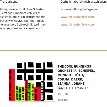
Tier übrigens.
Deshalb habe ich mich entschieden,
 Klanguniversum: Michael Schiefels
aus einer Aborigine-Legende
zuletzt das Cimbalom von Miklós
s Cimbalom ist ein Instrument mit
www.michaelschiefel.com
schen wie Klavier, aber man spielt
h eine andere Spieltechnik, weil man
www.michaelschiefel.com
rtuos um, sonst wäre es wohl auch
THE COOL RUNNINGS
ORCHESTRA (SCHIEFEL,
MONNIOT, TÓTH,
CODJIA, DAERR,
SZANDAI, DRAKE)
TRIBUTE TO MARLEY
2011
15
EUR
BMCCD192