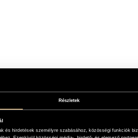
T OUR RETAIL PARTNERS
Részletek
ál
mak és hirdetések személyre szabásához, közösségi funkciók biz
hez. Ezenkívül közösségi média-, hirdető- és elemező partner