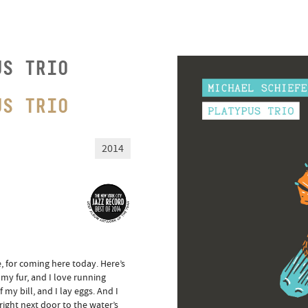
US TRIO
US TRIO
2014
, for coming here today. Here’s
 my fur, and I love running
 my bill, and I lay eggs. And I
right next door to the water’s