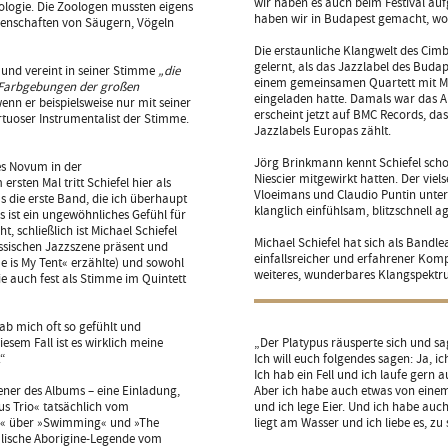
wir haben es auch beim Festival auf
Biologie. Die Zoologen mussten eigens
haben wir in Budapest gemacht, wo
igenschaften von Säugern, Vögeln
Die erstaunliche Klangwelt des Cimb
gelernt, als das Jazzlabel des Buda
, und vereint in seiner Stimme
„die
einem gemeinsamen Quartett mit M
n Farbgebungen der großen
eingeladen hatte. Damals war das A
enn er beispielsweise nur mit seiner
erscheint jetzt auf BMC Records, da
irtuoser Instrumentalist der Stimme.
Jazzlabels Europas zählt.
Jörg Brinkmann kennt Schiefel scho
des Novum in der
Niescier mitgewirkt hatten. Der viel
rsten Mal tritt Schiefel hier als
Vloeimans und Claudio Puntin unterw
 die erste Band, die ich überhaupt
klanglich einfühlsam, blitzschnell a
as ist ein ungewöhnliches Gefühl für
, schließlich ist Michael Schiefel
Michael Schiefel hat sich als Bandle
össischen Jazzszene präsent und
einfallsreicher und erfahrener Kom
 is My Tent« erzählte) und sowohl
weiteres, wunderbares Klangspektru
wie auch fest als Stimme im Quintett
ab mich oft so gefühlt und
diesem Fall ist es wirklich meine
„Der Platypus räusperte sich und sa
.“
Ich will euch folgendes sagen: Ja, i
Ich hab ein Fell und ich laufe ger
pener des Albums – eine Einladung,
Aber ich habe auch etwas von einem
us Trio« tatsächlich vom
und ich lege Eier. Und ich habe au
ng« über »Swimming« und »The
liegt am Wasser und ich liebe es, 
alische Aborigine-Legende vom