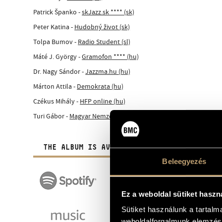
Patrick Španko -
skJazz.sk **** (sk)
Peter Katina -
Hudobný život (sk)
Tolpa Bumov -
Radio Student (sl)
Máté J. György -
Gramofon **** (hu)
Dr. Nagy Sándor -
Jazzma.hu (hu)
Márton Attila -
Demokrata (hu)
Czékus Mihály -
HFP online (hu)
Turi Gábor -
Magyar Nemzet (hu)
THE ALBUM IS AVAILABLE IN DIGITAL FORM A
Beleegyezés
Ez a weboldal sütiket haszn
Sütiket használunk a tartal
weboldalforgalmunk elemzésé