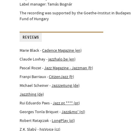
Label manager: Tamás Bognár
The recording was supported by the Goethe-Institut in Budapest
Fund of Hungary
REVIEWS
Marie Black -
Cadence Magazine (en)
Claude Loxhay -
jazzhalo.be (en)
Pascal Rozat -
Jazz Magazine - Jazzman (fr)
Franpi Barriaux -
CitizenJazz (fr)
Michael Scheiner -
Jazzzeitung (de)
Jazzthing (de)
Rui Eduardo Paes -
Jazz.pt **** (pt)
Georges Tonla Briquet -
Jazz&mo' (nl)
Robert Ratajczak -
LongPlay (pl)
Z.K. Slabý -
hisVoice (cz)