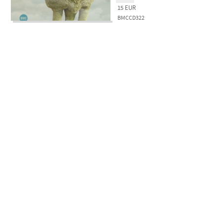
15
EUR
BMCCD322