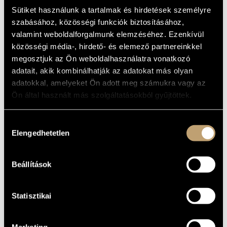
Sütiket használunk a tartalmak és hirdetések személyre
szabásához, közösségi funkciók biztosításához,
valamint weboldalforgalmunk elemzéséhez. Ezenkívül
közösségi média-, hirdető- és elemező partnereinkkel
megosztjuk az Ön weboldalhasználatra vonatkozó
Currently out of stock.
adatait, akik kombinálhatják az adatokat más olyan
adatokkal, amelyeket Ön adott meg számukra vagy az
Ön által használt más szolgáltatásokból gyűjtöttek.
01
Leïla Martial – Valentin Ceccaldi
Hozzájárulás
Elengedhetetlen
kiválasztása
Oh My Love
01
03:11
TOTAL TIME
03:11
Beállítások
Videos
Statisztikai
Marketing