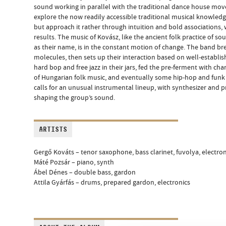
sound working in parallel with the traditional dance house m
explore the now readily accessible traditional musical knowled
but approach it rather through intuition and bold associations, 
results. The music of Kovász, like the ancient folk practice of 
as their name, is in the constant motion of change. The band br
molecules, then sets up their interaction based on well-establi
hard bop and free jazz in their jars, fed the pre-ferment with ch
of Hungarian folk music, and eventually some hip-hop and funk mi
calls for an unusual instrumental lineup, with synthesizer and 
shaping the group’s sound.
ARTISTS
Gergő Kováts – tenor saxophone, bass clarinet, fuvolya, electron
Máté Pozsár – piano, synth
Ábel Dénes – double bass, gardon
Attila Gyárfás – drums, prepared gardon, electronics