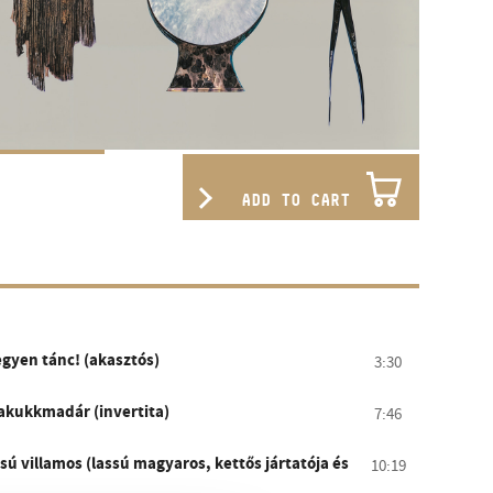
ADD TO CART
egyen tánc! (akasztós)
3:30
Kakukkmadár (invertita)
7:46
sú villamos (lassú magyaros, kettős jártatója és
10:19