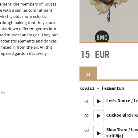
ovement, the members of Kovász
ge with a similar commitment,
which yields more eclectic
sourdough baking that they chose
eaks down different genres into
shed musical analogies. They put
aracteristic elements and dances
xed in from the air. All this
15
EUR
prepared gardon decisively
01
Kovász - Fermentum
ics
Let’s Dance / L
01
Cuckoo Bird / 
02
Slow Tram / Las
03
sirülője)