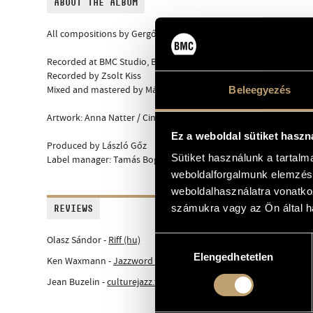
ABOUT THE ALBUM
All compositions by Gergő Kováts
Recorded at BMC Studio, Budapest on 25-27 August, 2024
Recorded by Zsolt Kiss
Mixed and mastered by Márton Fenyvesi
Beleegyezés
Artwork: Anna Natter / Cinniature
Ez a weboldal sütiket haszn
Produced by László Gőz
Sütiket használunk a tartal
Label manager: Tamás Bognár
weboldalforgalmunk elemzésé
weboldalhasználatra vonatko
számukra vagy az Ön által ha
REVIEWS
Olasz Sándor -
Riff (hu)
Hozzájárulás
Elengedhetetlen
kiválasztása
Ken Waxmann -
Jazzword (EN)
Jean Buzelin -
culturejazz.fr (FR)