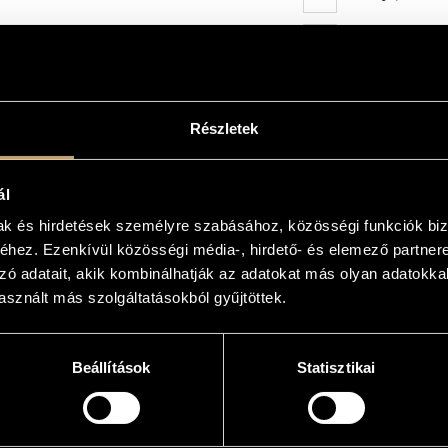
In Dense Fog /
04
Oláh Funk / Olá
05
Részletek
Great C / Nagy 
06
Moldavian Funk 
07
ál
mak és hirdetések személyre szabásához, közösségi funkciók biz
Three Movement
08
Vajdaszentivány
hez. Ezenkívül közösségi média-, hirdető- és elemező partner
zó adatait, akik kombinálhatják az adatokat más olyan adatokka
Oldtempo / Öre
09
sznált más szolgáltatásokból gyűjtöttek.
Beállítások
Statisztikai