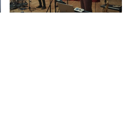
Design by
be newsletter
BudapestMusicCenter