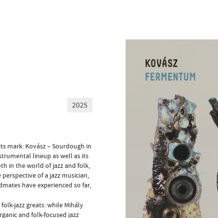
2025
 its mark: Kovász – Sourdough in
strumental lineup as well as its
h in the world of jazz and folk,
perspective of a jazz musician,
dmates have experienced so far,
 folk-jazz greats: while Mihály
rganic and folk-focused jazz