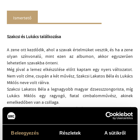
Ismertető
Szakcsi és Lukács találkozása
A zene ott kezdődik, ahol a szavak értelmüket vesztik, és ha a zene
olyan színvonalú, mint ezen az albumon, akkor egyszerűen
lehetetlen szavakba önteni.
Még jóval a lemez elkészülése előtt kaptam egy nyers változatot.
Nem volt címe, csupán a két művész, Szakcsi Lakatos Béla és Lukács
Miklós neve volt ráírva.
Szakcsi Lakatos Béla a legnagyobb magyar dzsesszzongorista, míg
Lukács Miklós egy ragyogó, fiatal cimbalomművész, akinek
emelkedőben van a csillaga.
Szakcsi Lakatos a közelmúltban készített egy albumot a saját
triójával, amin kiválóan ötvözte a roma zenei hagyományt a
dzsesszel, Lukács pedig szinte mindenkivel muzsikált, aki a
magyarországi etnozenészek hosszú sorában számít, de megfordult
Beleegyezés
Részletek
A sütikről
a Londoni Jazz Fesztiválon is, Arnie Somogyi – igen eredeti, angol-