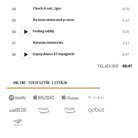
Check it out, Igor
04
10:31
An invocation and a curse
05
4:13
Feeling tiddly
06
5:25
Autumn memories
07
3:11
Gypsy dance á l’espagnole
08
6:07
TELJES IDŐ
49:47
ONLINE TERJESZTŐK LISTÁJA