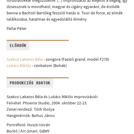
fordulatokkal megtűzdelve. (...) Improvizáció az elejétől a végéig, így
dzsessznek is mondható; magyar és cigány egyaránt, de érződik
benne a Bachtól Bartókig feszülő hatás is. Tour de force, az elmék
találkozása, hatalmas és egyedülálló élmény.
Pallai Péter
ELŐADÓK
Szakcsi Lakatos Béla
- zongora (Fazioli grand, model F278)
Lukács Miklós
- cimbalom (Bohák)
PRODUKCIÓS ADATOK
Szakcsi Lakatos Béla és Lukács Miklós improvizációi
Felvétel: Phoenix Studio, 2004. október 22-23.
Zenei rendező: Tóth Ibolya
Hangmérnök: Bohus János
Portréfotó: Huszti István
Borító | Art-Smart: GBMY