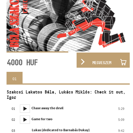
4000
HUF
MEGVESZEM
01
Szakcsi Lakatos Béla, Lukács Miklós: Check it out,
Igor
Chase away the devil
01
5:29
Game for two
02
5:09
Lukas (dedicated to Barnabás Dukay)
03
9:42