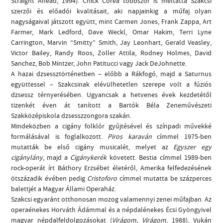
Straight Ahead, 1994). Chick Corea többször is méltatta Szakcsi
szerzői és előadói kvalitásait, aki napjainkig a műfaj olyan
nagyságaival játszott együtt, mint Carmen Jones, Frank Zappa, Art
Farmer, Mark Ledford, Dave Weckl, Omar Hakim, Terri Lyne
Carrington, Marvin “Smitty” Smith, Jay Leonhart, Gerald Veasley,
Victor Bailey, Randy Roos, Zoller Attila, Rodney Holmes, David
Sanchez, Bob Mintzer, John Patitucci vagy Jack DeJohnette.
A hazai dzsessztörténetben – előbb a Rákfogó, majd a Saturnus
együttessel – Szakcsinak elévülhetetlen szerepe volt a fúziós
dzsessz térnyerésében. Ugyancsak a hetvenes évek kezdetétől
tizenkét éven át tanított a Bartók Béla Zeneművészeti
Szakközépiskola dzsesszzongora szakán.
Mindeközben a cigány folklór gyűjtésével és színpadi művekké
formálásával is foglalkozott.
Piros karaván
címmel 1975-ben
mutatták be első cigány musicalét, melyet az
Egyszer egy
cigánylány
, majd a
Cigánykerék
követett. Bestia címmel 1989-ben
rock-operát írt Báthory Erzsébet életéről, Amerika felfedezésének
ötszázadik évében pedig
Cristoforo
címmel mutatta be százperces
balettjét a Magyar Állami Operaház.
Szakcsi egyaránt otthonosan mozog valamennyi zenei műfajban. Az
operaénekes Horváth Ádámmal és a népdalénekes Écsi Gyöngyivel
magyar népdalfeldolgozásokat (
Virágom, Virágom
, 1988), Vukán