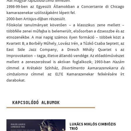
Hat magyar rapszódia című lemezén
.
1998-99-ben az Egyesült Államokban a Concertante di Chicago
kamarazenekar szólistájaként lépett fel.
2000-ben Artisjus-díjban részesült.
Főiskolai tanulmányait követően – a klasszikus zene mellett –
többféle zenei műfajba is belemerült, elsősorban a dzsesszbe és az
etnozenékbe. A mai napig számos ilyen formáció – többek közt a
Kvartett B, a Borbély Műhely, Lovász Irén, a Tűzkő Csaba Septett, az
East Side Jazz Company, a Dresch Mihály Quartet s az
Improvokation – tagja, illetve állandó vendége. Az előadóművészet
mellett a zeneszerzéssel is aktívan foglalkozik; 1993-ban
Hazám
címmel a Krétakör Színház,
Divertimento kamarazenekarra és
cimbalomra
címmel az ELTE Kamarazenekar felkérésére írt
darabokat.
KAPCSOLÓDÓ ALBUMOK
LUKÁCS MIKLÓS CIMBIÓZIS
TRIÓ