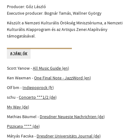
Producer: Gőz László
Executive producer: Bognár Tamás, Wallner György
Készült a Nemzeti Kulturális Örökség Minisztériuma, a Nemzeti
Kulturális Alapprogram és az Artisjus Zenei Alapítvány
támogatásával.
AJÁNLÓK
Scott Yanow -
All Music Guide (en)
Ken Waxman -
One Final Note - JazzWord (en)
Olf bm -
Indiepoprock (fr)
schu -
Concerto ***1/2 (de)
My Way (de)
Mathias Bäumel -
Dresdner Neueste Nachrichten (de)
Pizzicato **** (de)
Mátyás Facska -
Dresdner Universitäts Journal (de)