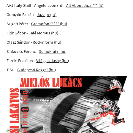
AAJ Italy Staff - Angelo Leonardi -
All About Jazz *** (it)
Gonçalo Falcão -
Jazz.pt (pt)
Szigeti Péter -
Gramofon ***** (hu)
Flór Gábor -
Café Momus (hu)
Olasz Sándor -
Rockinform (hu)
Sinkovics Ferenc -
Demokrata (hu)
Eszéki Erzsébet -
Világgazdaság (hu)
T.Sz. -
Budapesti Reggel (hu)