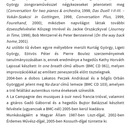
György zongoraművésszel négykezeseket jelentetett meg
(
Conversation for two pianos & orchestra
, 1998;
Das Duell I-II-III. –
Vukán-Szakcsi in Gottingen
, 1998;
Conversation Plus
, 1999;
Fourehand
, 2000); miközben napvilágot láttak további
dzsesszfelvételei Kőszegi Imrével és Jackie Orszáczkyval (
Journey
in Time
, 1998), Bob Mintzerrel és Peter Bersteinnel (
On the way back
home
, 2001).
Az utóbbi tíz évben egyre mélyebbre merült Kurtág György, Ligeti
György, Eötvös Péter és Pierre Boulez szerzeményeinek
tanulmányozásában is, ennek eredménye a hegedűs Kathy Horváth
Lajossal készített
In one breath
című album (BMC CD 061), melyen
improvizációikkal az említett zeneszerzők előtt tisztelegnek.
2004-ben a dobos Lakatos Peczek Andrással és a bőgős Orbán
Györggyel jelent meg
Na dara!
című lemeze (BMC CD 103), amelyen
a trió felállást autentikus roma énekesek színesítik.
A La Campagnie des musiques à ouïr nevű francia trióval, valamint
a gitáros Gadó Gáborral és a hegedűs Bujtor Balázzsal készített
felvétele (ugyancsak a BMC-nél) 2005-ben kerül kiadásra.
Munkásságáért a Magyar Állam 1987-ben Liszt-díjjal, 2002-ben
Érdemes Művész-díjjal, 2005-ben Kossuth-díjjal tüntette ki.