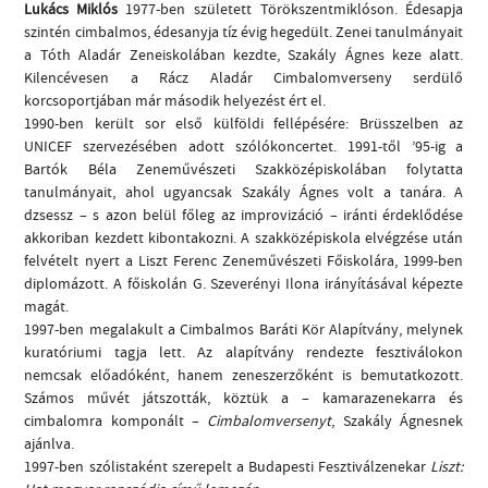
Lukács Miklós
1977-ben született Törökszentmiklóson. Édesapja
szintén cimbalmos, édesanyja tíz évig hegedült. Zenei tanulmányait
a Tóth Aladár Zeneiskolában kezdte, Szakály Ágnes keze alatt.
Kilencévesen a Rácz Aladár Cimbalomverseny serdülő
korcsoportjában már második helyezést ért el.
1990-ben került sor első külföldi fellépésére: Brüsszelben az
UNICEF szervezésében adott szólókoncertet. 1991-től ’95-ig a
Bartók Béla Zeneművészeti Szakközépiskolában folytatta
tanulmányait, ahol ugyancsak Szakály Ágnes volt a tanára. A
dzsessz – s azon belül főleg az improvizáció – iránti érdeklődése
akkoriban kezdett kibontakozni. A szakközépiskola elvégzése után
felvételt nyert a Liszt Ferenc Zeneművészeti Főiskolára, 1999-ben
diplomázott. A főiskolán G. Szeverényi Ilona irányításával képezte
magát.
1997-ben megalakult a Cimbalmos Baráti Kör Alapítvány, melynek
kuratóriumi tagja lett. Az alapítvány rendezte fesztiválokon
nemcsak előadóként, hanem zeneszerzőként is bemutatkozott.
Számos művét játszották, köztük a – kamarazenekarra és
cimbalomra komponált –
Cimbalomversenyt
, Szakály Ágnesnek
ajánlva.
1997-ben szólistaként szerepelt a Budapesti Fesztiválzenekar
Liszt: