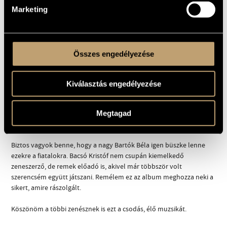
Marketing
Összes engedélyezése
Ismertető
Kiválasztás engedélyezése
Méghogy a jazz halott lenne?! Itt ez a gyönyörű felvétel a magyar
jazz legkiválóbb zenészeitől, amely ékesszólóan tanúsítja: az
eredendően amerikai művészeti forma mára az egész világra
Megtagad
kiterjedt.
Biztos vagyok benne, hogy a nagy Bartók Béla igen büszke lenne
ezekre a fiatalokra. Bacsó Kristóf nem csupán kiemelkedő
zeneszerző, de remek előadó is, akivel már többször volt
szerencsém együtt játszani. Remélem ez az album meghozza neki a
sikert, amire rászolgált.
Köszönöm a többi zenésznek is ezt a csodás, élő muzsikát.