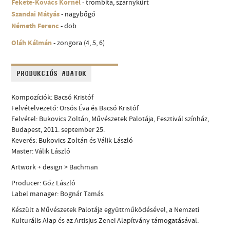
Fekete-Kovács Kornél
- trombita, szárnykürt
Szandai Mátyás
- nagybőgő
Németh Ferenc
- dob
Oláh Kálmán
- zongora (4, 5, 6)
PRODUKCIÓS ADATOK
Kompozíciók: Bacsó Kristóf
Felvételvezető: Orsós Éva és Bacsó Kristóf
Felvétel: Bukovics Zoltán, Művészetek Palotája, Fesztivál színház,
Budapest, 2011. september 25.
Keverés: Bukovics Zoltán és Válik László
Master: Válik László
Artwork + design > Bachman
Producer: Gőz László
Label manager: Bognár Tamás
Készült a Művészetek Palotája együttműködésével, a Nemzeti
Kulturális Alap és az Artisjus Zenei Alapítvány támogatásával.