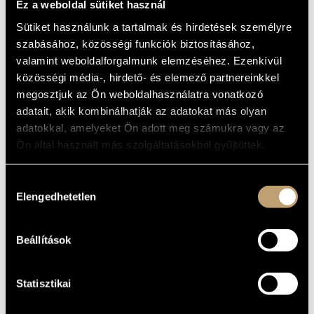
Ez a weboldal sütiket használ
Bacsó Kristóf Quartet: Nocturne
Sütiket használunk a tartalmak és hirdetések személyre
Metamorphosis
01
9:43
szabásához, közösségi funkciók biztosításához,
valamint weboldalforgalmunk elemzéséhez. Ezenkívül
The visitor
02
7:40
közösségi média-, hirdető- és elemező partnereinkkel
Mantra in 5/4
03
8:50
megosztjuk az Ön weboldalhasználatra vonatkozó
adatait, akik kombinálhatják az adatokat más olyan
Smiling moon
04
9:32
adatokkal, amelyeket Ön adott meg számukra vagy az
Lunar dance
Ön által használt más szolgáltatásokból gyűjtöttek.
05
12:02
Too many questions left
06
11:08
Hozzájárulás
Caffeine express
Elengedhetetlen
07
8:04
kiválasztása
TELJES IDŐ
66:59
Beállítások
ONLINE TERJESZTŐK LISTÁJA
Statisztikai