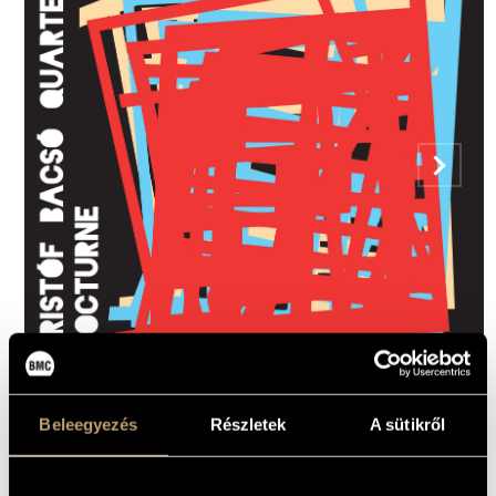
4000
HUF
MEGVESZEM
Beleegyezés
Részletek
A sütikről
01