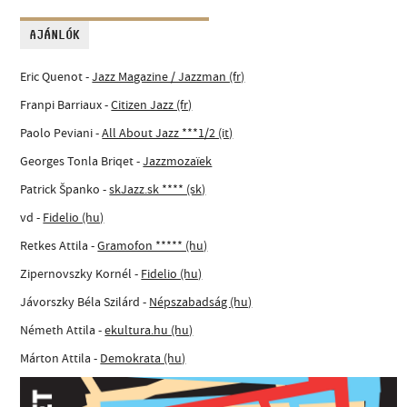
AJÁNLÓK
Eric Quenot -
Jazz Magazine / Jazzman (fr)
Franpi Barriaux -
Citizen Jazz (fr)
Paolo Peviani -
All About Jazz ***1/2 (it)
Georges Tonla Briqet -
Jazzmozaïek
Patrick Španko -
skJazz.sk **** (sk)
vd -
Fidelio (hu)
Retkes Attila -
Gramofon ***** (hu)
Zipernovszky Kornél -
Fidelio (hu)
Jávorszky Béla Szilárd -
Népszabadság (hu)
Németh Attila -
ekultura.hu (hu)
Márton Attila -
Demokrata (hu)