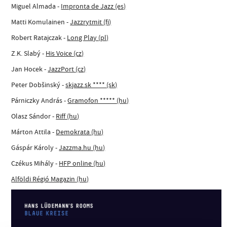
Miguel Almada -
Impronta de Jazz (es)
Matti Komulainen -
Jazzrytmit (fi)
Robert Ratajczak -
Long Play (pl)
Z.K. Slabý -
His Voice (cz)
Jan Hocek -
JazzPort (cz)
Peter Dobšinský -
skjazz.sk **** (sk)
Párniczky András -
Gramofon ***** (hu)
Olasz Sándor -
Riff (hu)
Márton Attila -
Demokrata (hu)
Gáspár Károly -
Jazzma.hu (hu)
Czékus Mihály -
HFP online (hu)
Alföldi Régió Magazin (hu)