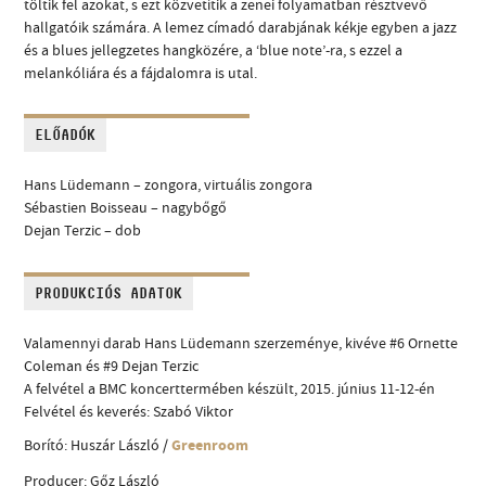
töltik fel azokat, s ezt közvetítik a zenei folyamatban résztvevő
hallgatóik számára. A lemez címadó darabjának kékje egyben a jazz
és a blues jellegzetes hangközére, a ‘blue note’-ra, s ezzel a
melankóliára és a fájdalomra is utal.
ELŐADÓK
Hans Lüdemann – zongora, virtuális zongora
Sébastien Boisseau – nagybőgő
Dejan Terzic – dob
PRODUKCIÓS ADATOK
Valamennyi darab Hans Lüdemann szerzeménye, kivéve #6 Ornette
Coleman és #9 Dejan Terzic
A felvétel a BMC koncerttermében készült, 2015. június 11-12-én
Felvétel és keverés: Szabó Viktor
Borító: Huszár László /
Greenroom
Producer: Gőz László