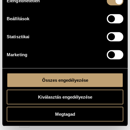
Elengedhetetlen
kiválasztása
Dark Lights
01
4:59
Blaue Kreise
02
4:43
Beállítások
Run
03
2:00
Statisztikai
Arabesque
04
4:39
Crum
05
11:26
Marketing
Humpty Dumpty
06
4:41
Enge Bewegung
07
8:57
Spring Rites
Összes engedélyezése
08
5:49
One Note Shuffle
09
4:24
Kiválasztás engedélyezése
Punkte
10
3:54
Tanz der Mikroben
11
5:09
Megtagad
Blaue Kreise (Reprise)
12
6:20