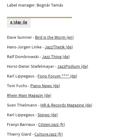
Label manager: Bognár Tamás
AJÁNLÓK
Dave Sumner -
Bird is the Worm (en)
Hans-Jürgen Linke -
JazzThetik (de)
Ralf Dombrowski -
Jazz Thing (de)
Horst-Dieter Stiefelmayer -
JazzPodium (de)
Karl Lippegaus -
Fono Forum **** (de)
Tom Fuchs -
Piano News (de)
Rhein Main Magazin (de)
Sven Thielmann -
Hifi & Records Magazine (de)
Karl Lippegaus -
Stereo (de)
Franpi Barriaux -
CitizenJazz (fr)
Thierry Giard -
CultureJazz (fr)