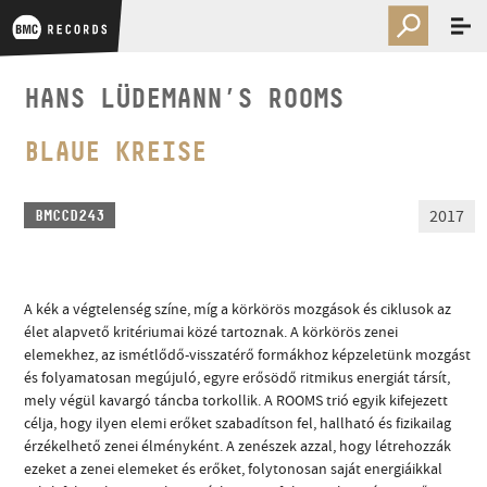
HANS LÜDEMANN’S ROOMS
BLAUE KREISE
2017
BMCCD243
A kék a végtelenség színe, míg a körkörös mozgások és ciklusok az
élet alapvető kritériumai közé tartoznak. A körkörös zenei
elemekhez, az ismétlődő-visszatérő formákhoz képzeletünk mozgást
és folyamatosan megújuló, egyre erősödő ritmikus energiát társít,
mely végül kavargó táncba torkollik. A ROOMS trió egyik kifejezett
célja, hogy ilyen elemi erőket szabadítson fel, hallható és fizikailag
érzékelhető zenei élményként. A zenészek azzal, hogy létrehozzák
ezeket a zenei elemeket és erőket, folytonosan saját energiáikkal