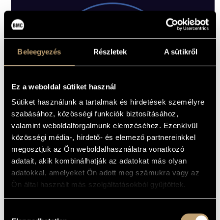
Beleegyezés
Részletek
A sütikről
Ez a weboldal sütiket használ
Sütiket használunk a tartalmak és hirdetések személyre
szabásához, közösségi funkciók biztosításához,
valamint weboldalforgalmunk elemzéséhez. Ezenkívül
közösségi média-, hirdető- és elemező partnereinkkel
DEJAN TERZIC, S
megosztjuk az Ön weboldalhasználatra vonatkozó
4000
HUF
adatait, akik kombinálhatják az adatokat más olyan
MEGVESZEM
adatokkal, amelyeket Ön adott meg számukra vagy az
Ön által használt más szolgáltatásokból gyűjtöttek.
01
Hans Lüdemann’s Rooms: Blaue Kreise
Hozzájárulás