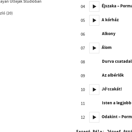
Gayan Uttejak Stúdióban
Éjszaka – Porm
04
zló (20)
A kórház
05
Alkony
06
Álom
07
Durva csatadal
08
Az albérlők
09
Jó’ccakát!
10
Isten a legjobb
11
Odakint – Porm
12
Faragó Béla: József Att