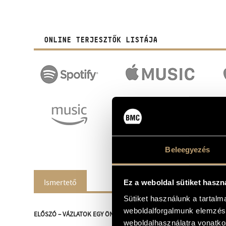
ONLINE TERJESZTŐK LISTÁJA
Beleegyezés
Ismertető
Ez a weboldal sütiket haszn
Sütiket használunk a tartal
weboldalforgalmunk elemzésé
ELŐSZÓ – VÁZLATOK EGY ÖNARCKÉPHEZ
weboldalhasználatra vonatko