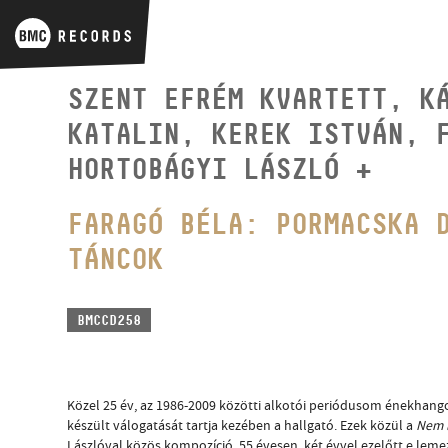
SZENT EFRÉM KVARTETT, K
KATALIN, KEREK ISTVÁN, 
HORTOBÁGYI LÁSZLÓ +
FARAGÓ BÉLA: PORMACSKA 
TÁNCOK
BMCCD258
Közel 25 év, az 1986-2009 közötti alkotói periódusom énekhang
készült válogatását tartja kezében a hallgató. Ezek közül a
Nem 
Lászlóval közös kompozíció. 55 évesen, két évvel ezelőtt e lem