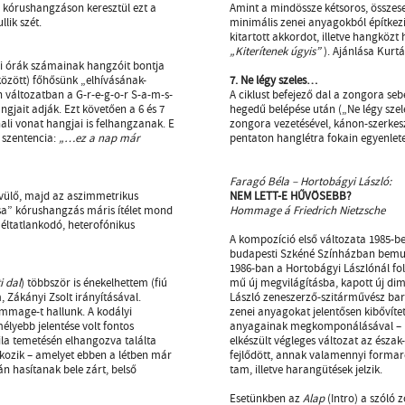
 kórushangzáson keresztül ezt a
Amint a mindössze kétsoros, összese
lik szét.
minimális zenei anyagokból építkez
kitartott akkordot, illetve hangközt
„Kiterítenek úgyis”
). Ajánlása Kurt
nali órák számainak hangzóit bontja
 között) főhősünk „elhívásának-
7. Ne légy szeles…
 változatban a G-r-e-g-o-r S-a-m-s-
A ciklust befejező dal a zongora se
gjait adják. Ezt követően a 6 és 7
hegedű belépése után („Ne légy szel
ali vonat hangjai is felhangzanak. E
zongora vezetésével, kánon-szerkes
 szentencia:
„…ez a nap már
pentaton hanglétra fokain egyenletes
Faragó Béla – Hortobágyi László:
ővülő, majd az aszimmetrikus
NEM LETT-E HŰVÖSEBB?
csa” kórushangzás máris ítélet mond
Hommage á Friedrich Nietzsche
éltatlankodó, heterofónikus
A kompozíció első változata 1985-ben
budapesti Szkéné Színházban bemuta
1986-ban a Hortobágyi Lászlónál fo
i dal
) többször is énekelhettem (fiú
mű új megvilágításba, kapott új di
Zákányi Zsolt irányításával.
László zeneszerző-szitárművész ba
mmage-t hallunk. A kodályi
zenei anyagokat jelentősen kibővítet
élyebb jelentése volt fontos
anyagainak megkomponálásával – meg
la temetésén elhangozva találta
elkészült végleges változat az észak
kozik – amelyet ebben a létben már
fejlődött, annak valamennyi formar
án hasítanak bele zárt, belső
tam, illetve harangütések jelzik.
Esetünkben az
Alap
(Intro) a szóló