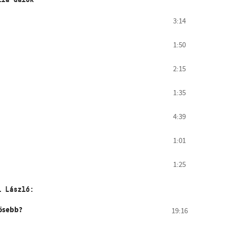
3:14
1:50
2:15
1:35
4:39
1:01
1:25
i László:
ösebb?
19:16