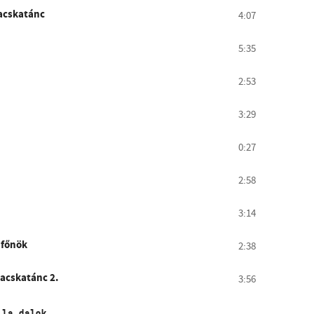
acskatánc
4:07
5:35
2:53
3:29
0:27
2:58
3:14
 főnök
2:38
acskatánc 2.
3:56
ila dalok