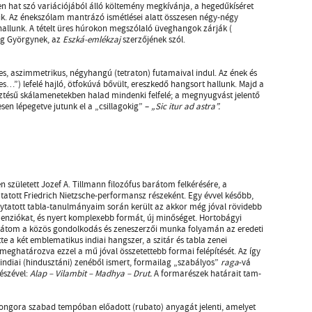
n hat szó variációjából álló költemény megkívánja, a hegedűkíséret
ik. Az énekszólam mantrázó ismétlései alatt összesen négy-négy
 hallunk. A tételt üres húrokon megszólaló üveghangok zárják (
ág Györgynek, az
Eszká-emlékzaj
szerzőjének szól.
bes, aszimmetrikus, négyhangú (tetraton) futamaival indul. Az ének és
es…”) lefelé hajló, ötfokúvá bővült, ereszkedő hangsort hallunk. Majd a
ztésű skálamenetekben halad mindenki felfelé; a megnyugvást jelentő
en lépegetve jutunk el a „csillagokig” –
„Sic itur ad astra”.
 született Jozef A. Tillmann filozófus barátom felkérésére, a
tott Friedrich Nietzsche-performansz részeként. Egy évvel később,
lytatott tabla-tanulmányaim során került az akkor még jóval rövidebb
menziókat, és nyert komplexebb formát, új minőséget. Hortobágyi
rátom a közös gondolkodás és zeneszerzői munka folyamán az eredeti
te a két emblematikus indiai hangszer, a szitár és tabla zenei
határozva ezzel a mű jóval összetettebb formai felépítését. Az így
-indiai (hindusztáni) zenéből ismert, formailag „szabályos”
raga
-vá
észével:
Alap – Vilambit – Madhya – Drut.
A formarészek határait tam-
 zongora szabad tempóban előadott (rubato) anyagát jelenti, amelyet