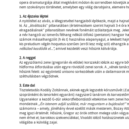
opera dramaturgiája által megkívánt módon és sorrendben követjük a
nem szokványos történetet, amelyben egy világ darabjaira, elemeire hul
1. Az éjszaka léptei
A nyitótétel az alvás, a lélegzetvétel hangjaiból építkezik, majd a haj
ki. Az „átváltozás” pillanatában (értelmezésem szerint hajnali 3-4 óra
elragadásának” pillanatában nevének fonémáit szólaltatjuk meg. Jelen
a név hangzói az ismerős félhang nélküli ötfokú (pentaton) hangsor han
számok mássalhangzóit (h és t) használva alapanyagul, a lekésett hajn
kis preludium végén hoquetus-szerűen (erről lesz még szó) elhangzik a
nélküled kezdődik el...”,
amivel kezdetét veszi hősünk kálváriája.
2. A reggel
Az egyszólamú zene (gregorián és elődei) korszakát idézik az egyre b
hídforma átfordulása után egyre rövidülő zenei sorok. A „vének taná
hősünk felett: az egyöntetű unisono sorkezdések után a dallamsorok m
széthullásban végződnek.
3. Este dal
Tiszteletadás Kodály Zoltánnak, akinek egyik legszebb kórusművét (
Est
szopránként és tenorként egyaránt) nagyszerű tanárom és karvezetőm, 
Ugyanakkor a kezdő G-dúr akkordfelbontástól eltekintve nem zenei ho
mondatnak
„Én istenem adjál szállást, már meguntam a bujdosást!”
m
számomra – amely, jónéhány évvel ezelőtt másik mesterem, Bozay Atti
meg igazi értelmét. Hősünk, Gregor az örök otthon melege után vágya
nem érhet el; barokkos szekvenciákkal, Vivaldit idéző hatásszünetek ut
világába a külvilág zajai.