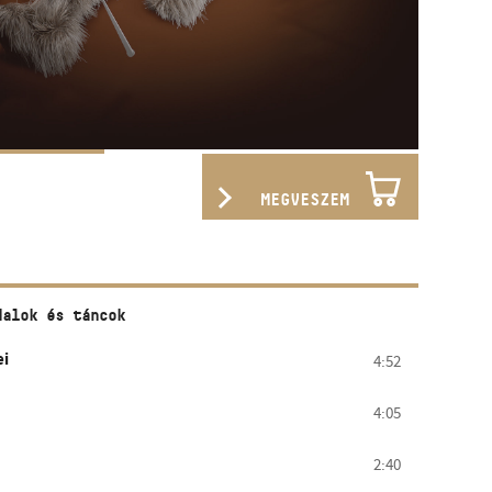
MEGVESZEM
dalok és táncok
ei
4:52
4:05
2:40