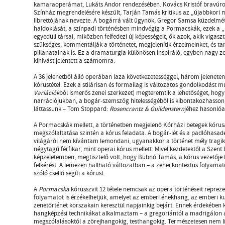
kamaraoperámat, Lukáts Andor rendezésében. Kovács Kristóf bravúros 
Színház megrendelésére készült, Tarján Tamás kritikus az „újabbkori 
librettójának nevezte. A bogárrá vált ügynök, Gregor Samsa küzdelmét
haldoklását, a színpadi történésben mindvégig a Pormacskák, ezek a „ki
egyedüli társai, miközben felfedezi új képességeit, ők azok, akik vigasz
szükséges, kommentálják a történetet, megjelenítik érzelmeinket, és ta
pillanatainak is. Ez a dramaturgia különösen inspiráló, egyben nagy z
kihívást jelentett a számomra.
A 36 jelenetből álló operában laza következetességgel, három jelenete
kórustétel. Ezek a stilárisan és formailag is változatos gondolkodást mu
Variációk
ból ismerős zenei szerkezet) megteremtik a lehetőséget, hogy 
narrációjukban, a bogár-szemszög hitelességéből is kibontakozhasson,
láttassunk – Tom Stoppard:
Rosencrantz & Guildenstern
jéhez hasonlóa
A Pormacskák mellett, a történetben megjelenő Kórházi betegek kórus
megszólaltatása szintén a kórus feladata. A bogár-lét és a padlóhasad
világáról nem kívántam lemondani, ugyanakkor a történet mély tragi
négytagú férfikar, mint operai kórus mellett. Mivel kezdetektől a Szent
képzeletemben, megtisztelő volt, hogy Bubnó Tamás, a kórus vezetője h
felkérést. A lemezen hallható változatban – a zenei kontextus folyama
szóló cselló segíti a kórust.
A
Pormacska
kórusszvit 12 tétele nemcsak az opera történéseit repreze
folyamatot is érzékelhetjük, amelyet az emberi énekhang, az emberi ku
zenetörténet korszakain keresztül napjainkig bejárt. Ennek érdekében 
hangképzési technikákat alkalmaztam – a gregoriántól a madrigálon át
megszólalásoktól a zörejhangokig, testhangokig. Természetesen nem l