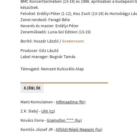
BMC Koncerttermében (13-19) és 1986. áprilisában a budapesti 
készültek.
Felvétel: Erdélyi Péter (1-12), Kiss Zsolt (13-19) és Hortobágyi Lás
Zenei rendező: Faragó Béla
Keverés és master: Erdélyi Péter
Zeneműkiadó: Luna-Sol Edition (13-19)
Greenroom
Borító: Huszár László /
Producer: Gőz László
Label manager: Bognár Tamás
Támogató: Nemzeti Kulturális Alap
AJÁNLÓK
Matti Komulainen -
Hifimaailma (fin)
Z.K. Slabý -
UNI (cz)
Kovács Ilona -
Gramofon **** (hu)
Komlós József JR -
Alföldi Régió Magazin (hu)