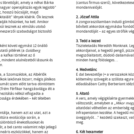
librettóját, amely a néhai Bárka
(cantus firmus-szerű), következetes
magyar operajátszás egyik legjobb”
mondanivalóját.
, hosszú búcsúját, majd
talált” lények kísérik. Ők lesznek
2. József Attila
talják hősünket, ha kell. Amikor
A zongoraszólamban induló gömb
núi lesznek az elmúlás utolsó
bővített akkordok egymásba fonódó,
eneszerzői szabadságot biztosító
mondandóját – az egyes strófák végé
3. Tedd a kezed
nként követi egymást 12 önálló
Tiszteletadás Meredith Monknak. Leg
tató pillérek (a
Goldberg
akkordjaival, a hegedű pengő, pizzic
a kafkai történet az ő
megszólaltatott, dúdoló dallamával 
 mindent alulnézetből lássunk és
minden hang fölösleges…
n.
4. Medvetánc
a, a Szomszédok, az Albérlők
E dal bevezetője (= a versszakok kö
ékok lakóinak bizarr, mégis játékos
költemény szövegét a szólista egyre
kumát szem előtt tartva döntöttem
előadásában Cathy Berberiant idéző 
 Efrém Férfikar hangzásvilága élt a
ezitálás nélkül elfogadta a
5. Altató
tossága érdekében – két tételben
A vers, amely végigkísérte gyermek
változatát, amelyben a
„Mikor megy
altatódal vélhetően az emberiség e
ntálja, hanem azt az utat, azt a
infrapentaton kezdése. A hegedű min
ltúra evolúciója során, a
üveggolyót…” kezdetű szakaszt, vala
különböző énekstílusokat és
meg.
, a bel canto valamint népi jellegű
ineáris eszközökkel, hanem az
6. Két hexameter