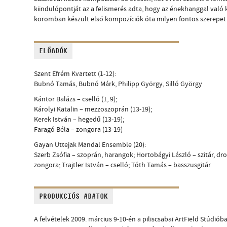
kiindulópontját az a felismerés adta, hogy az énekhanggal való
koromban készült első kompozíciók óta milyen fontos szerepet 
ELŐADÓK
Szent Efrém Kvartett (1-12):
Bubnó Tamás, Bubnó Márk, Philipp György, Silló György
Kántor Balázs – cselló (1, 9);
Károlyi Katalin – mezzoszoprán (13-19);
Kerek István – hegedű (13-19);
Faragó Béla – zongora (13-19)
Gayan Uttejak Mandal Ensemble (20):
Szerb Zsófia – szoprán, harangok; Hortobágyi László – szitár, dro
zongora; Trajtler István – cselló; Tóth Tamás – basszusgitár
PRODUKCIÓS ADATOK
A felvételek 2009. március 9-10-én a piliscsabai ArtField Stúdióban