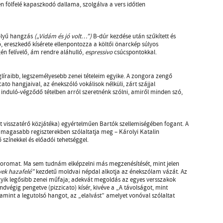
en fölfelé kapaszkodó dallama, szolgálva a vers időtlen
ölyű hangzás
(„Vidám és jó volt…”)
B-dúr kezdése után szűkített és
 ereszkedő kísérete ellenpontozza a költői önarckép súlyos
n felívelő, ám rendre aláhulló,
espressivo
csúcspontokkal.
líraibb, legszemélyesebb zenei tételeim egyike. A zongora zengő
ato hangjaival, az énekszóló vokálisok nélküli, zárt szájjal
induló-végződő tételben arról szeretnénk szólni, amiről minden szó,
zt visszatérő közjátéka) egyértelműen Bartók szellemiségében fogant. A
 magasabb regiszterekben szólaltatja meg – Károlyi Katalin
színekkel és előadói tehetséggel.
koromat. Ma sem tudnám elképzelni más megzenésítését, mint jelen
ek hazafelé”
kezdetű moldvai népdal alkotja az énekszólam vázát. Az
gyik legősibb zenei műfaja; adekvát megoldás az egyes versszakok
dvégig pengetve (pizzicato) kísér, kivéve a „A távolságot, mint
mint a legutolsó hangot, az „elalvást” amelyet vonóval szólaltat