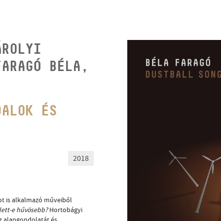
ÁROLYI
FARAGÓ BÉLA,
DALOK ÉS
2018
ot is alkalmazó műveiből
lett-e hűvösebb?
Hortobágyi
ez alapgondolatát és