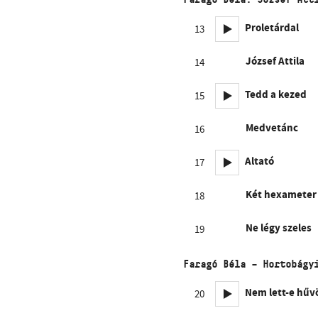
Proletárdal
13
József Attila
14
Tedd a kezed
15
Medvetánc
16
Altató
17
Két hexameter
18
Ne légy szeles
19
Faragó Béla – Hortobágy
Nem lett-e hűv
20