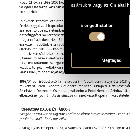
Közel 25 év, az 1986-2009 közötti alkotói periódusom énekhangot is al
számukra vagy az Ön által ha
válogatását tartja kezében a hallgató. Ezek közül a
Nem lett-e hűvöse
kompozíció.
Hozzájárulás
55 évesen, két évvel ezelőtt e lemez alapgondolatát és kiindulópontját 
Elengedhetetlen
kiválasztása
énekhanggal való kapcsolatom, egészen a 8 éves koromban készült els
szerepet tölt be az életemben. Ebben a kis előszóban arról kívánok bes
összefüggései mellett zeneszerzői gondolkodásom, az élő zenetörténet
meg a műveimben. Nem állítom, hogy minden ötlet készen volt a fejemb
eszközeim adottak lettek volna már az alkotó gondolat első megjelené
elterveztem, stb... A lemezen megszólaló „megoldások” egy része nem 
intenzív keresési folyamat során, intuitív módon született. Tudtam, mi 
„Minden jó zene a lélekre akar hatni...”
–, de a számomra, napjainkban 
Megtagad
rá kellett találnom. Az izgalmas éppen az volt, hogy azok a gondolatc
kezdeteitől jelen voltak/vannak, megtalálják-e helyüket – nem öncélúa
létezésben, mint amelyet egy dalciklus vagy opera komponálása jelent
1993/94-ben íródott első kamaraoperám A titok bemutatója óta 2016-ig
művem született – közöttük öt opera, melyet a Budapesti Őszi Fesztivál
Színház, a Debreceni Csokonai-, valamint a Pécsi Nemzeti Színház tűz
elbeszélése nyomán,
Az átváltozás
címmel készült operám kórustételeibő
PORMACSKA DALOK ÉS TÁNCOK
Gregor Samsa utazó ügynök Átváltozásának hiteles története Franz Kaf
padló hasadékaiból elbeszélve
A világ legkisebb operaháza, a Sanyi és Aranka Színház 2009. április 