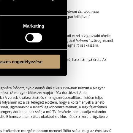
ból lőn – porrá lész”
igazsága. A XIV-XV. századi
fauxbourdon
si temetések kántálását idéző deklamáció „paródiájával”
ak érzését.
Marketing
a tekintélyelvűség foglyaként élő Gregortól ezzel a vigasztaló tétellel
rálok világát idéző szöveg és zene. A
„Meg kell halnom”
szövegrésznél
mein Leben”
kezdetű korál „Sterben ist” („meghal”) szakaszára.
ik a zöldbe. Grete, főhősünk húga gyönyörű, fiatal lánnyá érett. Az
szes engedélyezése
nak a Pormacskák.
rára íródott, nyolc dalból álló ciklus 1996-ban készült a Magyar
mára. (A magyar költészet napját 1964 óta József Attila
k.) A versek kiválasztását és a hangszerösszeállítást illetően teljes
olyamán az a cél lebegett előttem, hogy a költemények a lehető
ban, ugyanakkor a lehető legkoncentráltabban, a legkifejezőbben
sengery Adrienne-nek szól; a mű TV-felvétele, bemutatója valamint
k. E lemezen, tematikus okokból a ciklus hét dala került rögzítésre.
es értékekben mozgó monoton menetei fölött szólal meg az ének lassú