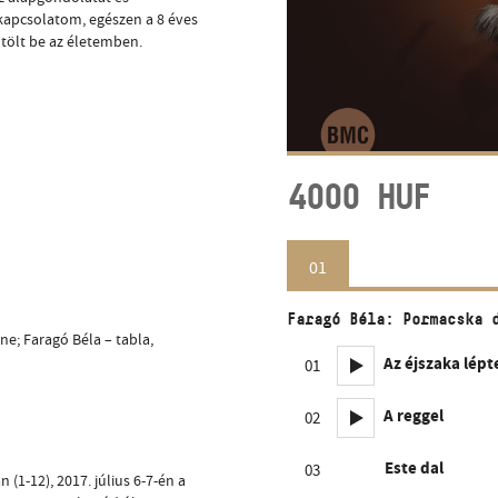
 kapcsolatom, egészen a 8 éves
tölt be az életemben.
4000
HUF
01
Faragó Béla: Pormacska 
ne; Faragó Béla – tabla,
Az éjszaka lépt
01
A reggel
02
Este dal
03
 (1-12), 2017. július 6-7-én a