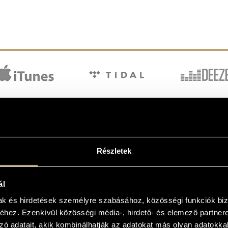
Részletek
ál
mak és hirdetések személyre szabásához, közösségi funkciók biz
hez. Ezenkívül közösségi média-, hirdető- és elemező partner
Fényképnő, illetve Gregor és éteri 
hullott világ ábrázolásán túl számos
zó adatait, akik kombinálhatják az adatokat más olyan adatokka