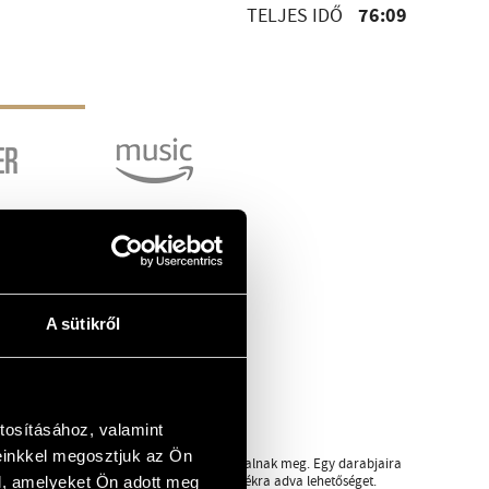
76:09
TELJES IDŐ
A sütikről
tosításához, valamint
einkkel megosztjuk az Ön
tükörképe, a Fiú) sokszor ezen a módon szólalnak meg. Egy darabjaira
 összetett, izgalmasan virtuóz ritmikai játékra adva lehetőséget.
l, amelyeket Ön adott meg