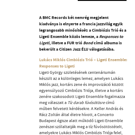
A BMC Records két nemrég megjelent
kiadványa is elnyerte a francia jazzvilág egyik
legrangosabb minősítését: a Cimbiózis Trió és a
Ligeti Ensemble közös lemeze, a
Responses to
Ligeti
, illetve a FUR trió
Bond
című albuma is
bekerült a Citizen Jazz ÉLU válogatásába.
Lukács Miklós Cimbiózis Trió – Ligeti Ensemble:
Responses to Ligeti
Ligeti György születésének centenáriumán
készült az a különleges lemez, amelyen Lukács
Miklós jazz, kortárs zene és improvizáció között
egyensúlyozó Cimbiózis Triója, illetve a kortárs
zenére szakosodott Ligeti Ensemble fogalmazza
meg válaszait a
Tíz darab fúvósötösre
című
műben felvetett kérdésekre. A Keller András és
Rácz Zoltán által életre hívott, a Concerto
Budapest égisze alatt működő Ligeti Ensemble
zenészei szólaltatják meg a tíz fúvósötöstételt,
amelyekre Lukács Miklós Cimbiózis Triója felel,