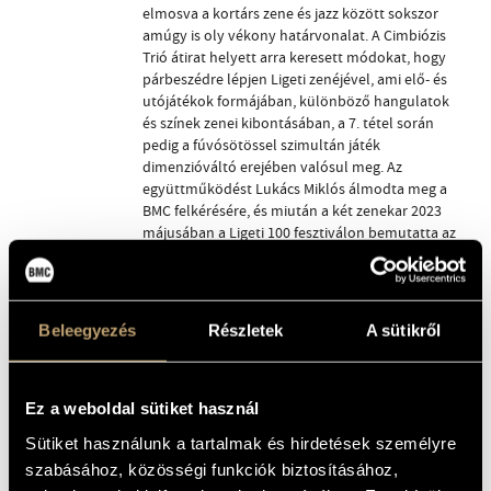
elmosva a kortárs zene és jazz között sokszor
amúgy is oly vékony határvonalat. A Cimbiózis
Trió átirat helyett arra keresett módokat, hogy
párbeszédre lépjen Ligeti zenéjével, ami elő- és
utójátékok formájában, különböző hangulatok
és színek zenei kibontásában, a 7. tétel során
pedig a fúvósötössel szimultán játék
dimenzióváltó erejében valósul meg. Az
együttműködést Lukács Miklós álmodta meg a
BMC felkérésére, és miután a két zenekar 2023
májusában a Ligeti 100 fesztiválon bemutatta az
anyagot, stúdióba is vonultak – ennek
eredményét ismerhette meg a közönség 2024
februárjában, most pedig a Citizen Jazz kritikusa
is
méltatta
a lemezt.
Beleegyezés
Részletek
A sütikről
FUR: Bond
Hélène Duret francia-belga FUR triója második
albumával csatlakozott a BMC Records
Ez a weboldal sütiket használ
katalógusához, a
Bond
egy hónappal
Sütiket használunk a tartalmak és hirdetések személyre
megjelenése után
fel is került
a Citizen Jazz ÉLU
listájára. A lemez anyaga színtiszta jazz, amelyben
szabásához, közösségi funkciók biztosításához,
ugyanakkor a hallgató kiszámíthatatlan zenei