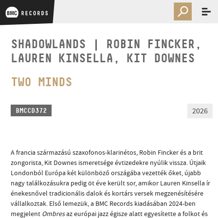
SHADOWLANDS | ROBIN FINCKER,
LAUREN KINSELLA, KIT DOWNES
TWO MINDS
2026
BMCCD372
A francia származású szaxofonos-klarinétos, Robin Fincker és a brit
zongorista, Kit Downes ismeretsége évtizedekre nyúlik vissza. Útjaik
Londonból Európa két különböző országába vezették őket, újabb
nagy találkozásukra pedig öt éve került sor, amikor Lauren Kinsella ír
énekesnővel tradicionális dalok és kortárs versek megzenésítésére
vállalkoztak. Első lemezük, a BMC Records kiadásában 2024-ben
megjelent
Ombres
az európai jazz égisze alatt egyesítette a folkot és