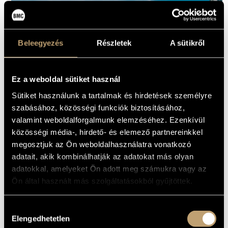
Beleegyezés
Részletek
A sütikről
Ez a weboldal sütiket használ
Sütiket használunk a tartalmak és hirdetések személyre
szabásához, közösségi funkciók biztosításához,
valamint weboldalforgalmunk elemzéséhez. Ezenkívül
közösségi média-, hirdető- és elemező partnereinkkel
ROBIN 
megosztjuk az Ön weboldalhasználatra vonatkozó
4000
HUF
adatait, akik kombinálhatják az adatokat más olyan
MEGVESZEM
adatokkal, amelyeket Ön adott meg számukra vagy az
Ön által használt más szolgáltatásokból gyűjtöttek.
01
Shadowlands I Robin Fincker, Lauren Kinsella, Kit
Hozzájárulás
Downes – Two Minds
Elengedhetetlen
kiválasztása