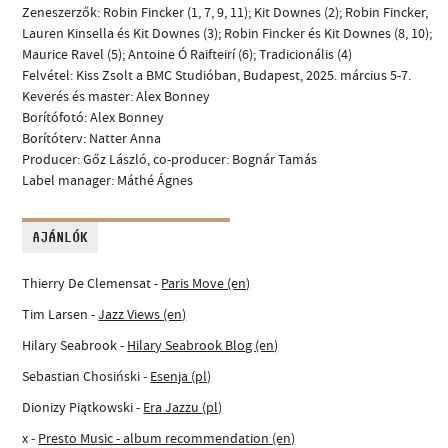
Zeneszerzők: Robin Fincker (1, 7, 9, 11); Kit Downes (2); Robin Fincker,
Lauren Kinsella és Kit Downes (3); Robin Fincker és Kit Downes (8, 10);
Maurice Ravel (5); Antoine Ó Raifteirí (6); Tradicionális (4)
Felvétel: Kiss Zsolt a BMC Studióban, Budapest, 2025. március 5-7.
Keverés és master: Alex Bonney
Borítófotó: Alex Bonney
Borítóterv: Natter Anna
Producer: Gőz László, co-producer: Bognár Tamás
Label manager: Máthé Ágnes
AJÁNLÓK
Thierry De Clemensat -
Paris Move (en)
Tim Larsen -
Jazz Views (en)
Hilary Seabrook -
Hilary Seabrook Blog (en)
Sebastian Chosiński -
Esenja (pl)
Dionizy Piątkowski -
Era Jazzu (pl)
x -
Presto Music - album recommendation (en)