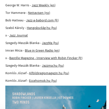
George W. Harris -
Jazz Weekly (en)
Tor Hammerø -
Nettavisen (no)
Bob Hatteau -
Jazz-a-babord.com (fr)
Szabó Károly -
Hangzásvilág.hu (hu)
x -
Jazz Journal
Szegedy-Maszák Blanka -
JazzMa (hu)
Imran Mirza -
Blue in Green Radio (en)
x -
Bastille Magazine - Interview with Robin Fincker (fr)
Szegedy-Maszák Blanka -
Jazzma.hu (hu)
Komlós József -
Alföldiregiomagazin.hu (hu)
Komlós József -
Eccehomok.hu (hu)