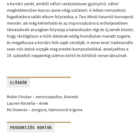
a kortárs zenét, amiből néhol varázslatosan gyönyörű, néhol
meghökkentően karcos zenei világ született. A lelkes nemzetközi
fogadtatásra talált album folytatása, a
Two Minds
hasonló koncepció
mentén, de még kiérleltebb és az improvizációra is erőteljesebben
támaszkodó anyagban folytatja a kalandozást régi és új zenék között,
hogy rávilágítson a múlt dalainak eddig homályban maradt zugaira,
és megalkossa a kortárs folk saját verzióját. A zenei teret tradicionális
sean-nós dalok osztják meg eredeti kompozíciókkal, amelyekhez a
19. századtól napjainkig számos költő és költőnő versei társulnak.
ELŐADÓK
Robin Fincker – tenorszaxofon, klarinét
Lauren Kinsella – ének
Kit Downes – zongora, Hammond orgona
PRODUKCIÓS ADATOK