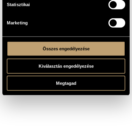
Statisztikai
Marketing
ELŐZŐ HÍR
KÖVETKEZŐ HÍR
Összes engedélyezése
VISSZA A HÍREKHEZ
MEGOSZTÁS
Kiválasztás engedélyezése
Megtagad