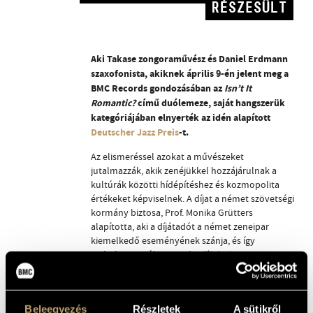
RÉSZESÜLT
Aki Takase zongoraművész és Daniel Erdmann
szaxofonista, akiknek április 9-én jelent meg a
BMC Records gondozásában az
Isn’t It
Romantic?
című duólemeze, saját hangszerük
kategóriájában elnyerték az idén alapított
Deutscher Jazz Preis
-t.
Az elismeréssel azokat a művészeket
jutalmazzák, akik zenéjükkel hozzájárulnak a
kultúrák közötti hídépítéshez és kozmopolita
értékeket képviselnek. A díjat a német szövetségi
kormány biztosa, Prof. Monika Grütters
alapította, aki a díjátadót a német zeneipar
kiemelkedő eseményének szánja, és így
nyilatkozott róla:
„Ezzel a díjjal a jazz
sokszínűségét, kreativitását és kommunikációs
erejét szeretnénk reflektorfénybe helyezni, és
azokat a művészeket honorálni, akik kitűnő
Beleegyezés
Részletek
A sütikről
művészi eredményeket értek el”.