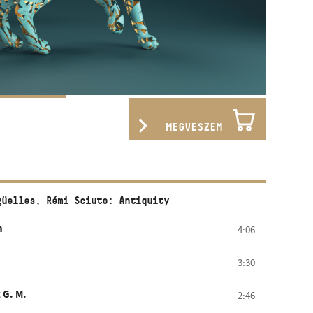
MEGVESZEM
güelles, Rémi Sciuto: Antiquity
n
4:06
3:30
 G. M.
2:46