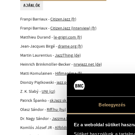
AJÁNLÓK
Franpi Barriaux -
CitizenJazz (fr)
Franpi Barriaux -
CitizenJazz (Interview) (fr)
Matthieu Durand -
le-grigri.com (fr)
Jean-Jacques Birgé -
drame.org (fr)
Martin Laurentius -
JazzThing (de)
Heinrich Brinkmöller-Becker -
nrwjazz.net (de)
Matti Komulainen -
Hifimaailma (fi)
Dionizy Piątkowski -
jazz.pl (pl)
Z. K. Slabý -
UNI (cz)
Patrick Španko -
skJazz.sk ****1/2 (sk)
Beleegyezés
Olasz Sándor -
Riff.hu (hu)
Dr. Nagy Sándor -
Jazzma.hu (hu)
Ez a weboldal sütiket haszn
Komlós József JR -
Alföldi Régió Magazin (hu)
Sütiket használunk a tartal