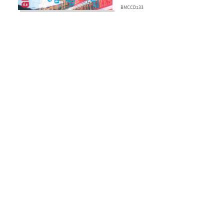
BMCCD133
Design by
e feliratkozás
BudapestMusicCenter