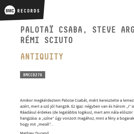
PALOTAÏ CSABA, STEVE AR
RÉMI SCIUTO
ANTIQUITY
BMCCD276
Amikor megkérdeztem Palotai Csabát, miért keresztelte a lemez
azért, mert a szó jól hangzik. Ez igaz: négyben van és három „i” 
Ráadásul érdekes (de legalábbis logikus), mert ami nála először 
hangzása: a „színe” úgy vonzott magához, mint a fény a bogara
hogy mit „mesél”...
Mathieu Durand