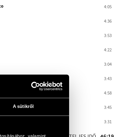
co
4:05
4:36
3:53
4:22
3:04
3:43
4:58
A sütikről
3:45
3:31
TELJES IDŐ
tosításához, valamint