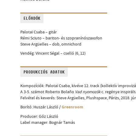
ELŐADÓK
Palotaï Csaba – gitár
Rémi Sciuto – bariton- és szopranínószaxofon
Steve Argüelles – dob, omnichord
Vendég: Vincent Ségal – cselló (6, 12)
PRODUKCIÓS ADATOK
Kompozíciók: Palotaï Csaba, kivéve 12. track (kollektív improvizá
A 3-5. számot Roberto Bolaño
Vad nyomozók
c. regénye inspirált
Felvétel és keverés: Steve Argüelles, Plushspace, Párizs, 2018. jú
Greenroom
Borító: Huszár László /
Producer: Gőz László
Label manager: Bognár Tamás