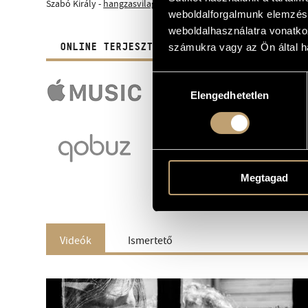
Szabó Király -
hangzasvilag.hu (hu)
weboldalforgalmunk elemzésé
weboldalhasználatra vonatko
ONLINE TERJESZTŐK LISTÁJA
számukra vagy az Ön által ha
Hozzájárulás
Elengedhetetlen
kiválasztása
Megtagad
Videók
Ismertető