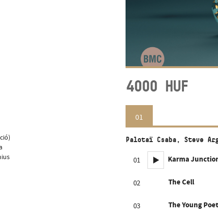
4000
HUF
01
ció)
Palotaï Csaba, Steve Ar
a
nius
Karma Junctio
01
The Cell
02
The Young Poet
03