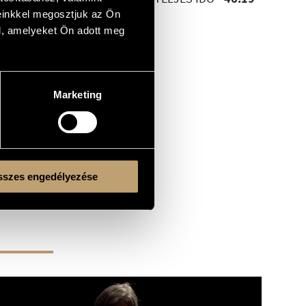
46:19
einkkel megosztjuk az Ön
l, amelyeket Ön adott meg
Marketing
szes engedélyezése