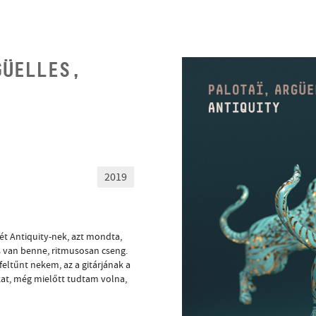
GÜELLES,
2019
ét Antiquity-nek, azt mondta,
is van benne, ritmusosan cseng.
feltűnt nekem, az a gitárjának a
kat, még mielőtt tudtam volna,