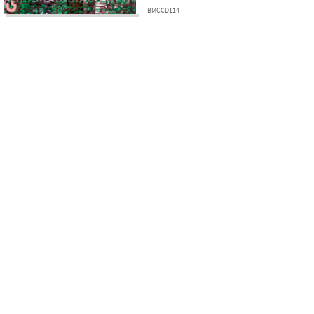
BMCCD114
Kulturális és Innovációs Minisztérium
Nemzeti Kulturális Alap
Ferencváros
greenroom creative agency