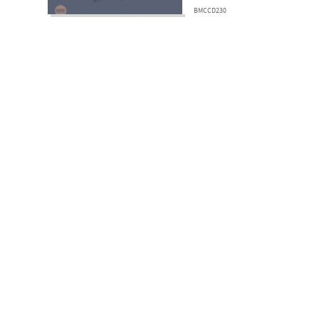
BMCCD230
Hírlevélr