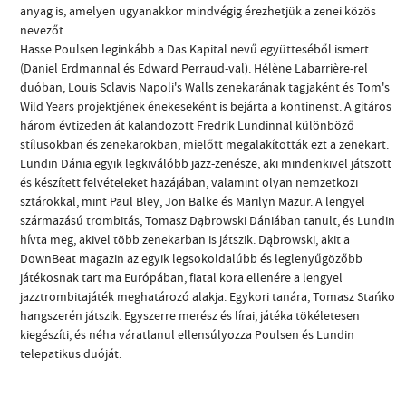
anyag is, amelyen ugyanakkor mindvégig érezhetjük a zenei közös
nevezőt.
Hasse Poulsen leginkább a Das Kapital nevű együtteséből ismert
(Daniel Erdmannal és Edward Perraud-val). Hélène Labarrière-rel
duóban, Louis Sclavis Napoli's Walls zenekarának tagjaként és Tom's
Wild Years projektjének énekeseként is bejárta a kontinenst. A gitáros
három évtizeden át kalandozott Fredrik Lundinnal különböző
stílusokban és zenekarokban, mielőtt megalakították ezt a zenekart.
Lundin Dánia egyik legkiválóbb jazz-zenésze, aki mindenkivel játszott
és készített felvételeket hazájában, valamint olyan nemzetközi
sztárokkal, mint Paul Bley, Jon Balke és Marilyn Mazur. A lengyel
származású trombitás, Tomasz Dąbrowski Dániában tanult, és Lundin
hívta meg, akivel több zenekarban is játszik. Dąbrowski, akit a
DownBeat magazin az egyik legsokoldalúbb és leglenyűgözőbb
játékosnak tart ma Európában, fiatal kora ellenére a lengyel
jazztrombitajáték meghatározó alakja. Egykori tanára, Tomasz Stańko
hangszerén játszik. Egyszerre merész és lírai, játéka tökéletesen
kiegészíti, és néha váratlanul ellensúlyozza Poulsen és Lundin
telepatikus duóját.