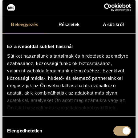
Peter Dobšinský -
skJazz.sk (sk)
Olasz Sándor -
riff.hu
Tettamanti Tamás -
JazzMa (hu)
Beleegyezés
Részletek
A sütikről
Ez a weboldal sütiket használ
Sütiket használunk a tartalmak és hirdetések személyre
szabásához, közösségi funkciók biztosításához,
valamint weboldalforgalmunk elemzéséhez. Ezenkívül
közösségi média-, hirdető- és elemező partnereinkkel
megosztjuk az Ön weboldalhasználatra vonatkozó
adatait, akik kombinálhatják az adatokat más olyan
adatokkal, amelyeket Ön adott meg számukra vagy az
Ön által használt más szolgáltatásokból gyűjtöttek.
Hozzájárulás
Elengedhetetlen
kiválasztása