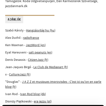
Támogatók: Koda Udgivelsespuljen, Dán Karmesterek Szövetsége,
jazzdanmark.dk
AJÁNLÓK
Szabó Károly -
Hangzásvilág.hu (hu)
Alex Duthil -
radiofrance
Ken Waxman -
JazzWord (en)
Eyal Hareuveni -
salt peanuts (en)
Denis Desassis -
CitizenJazz (fr)
Jean-Jaques Birgé -
Le Club de Mediapart (fr)
x -
CultureJazz (fr)
"Douglas" -
J A Z Z et musiques improvisées - C'est ici qu'on en parle
blog (fr)
Ivan Rod -
Ivan Rod blog (dk)
Dionizy Piątkowski -
era jazzu (pl)