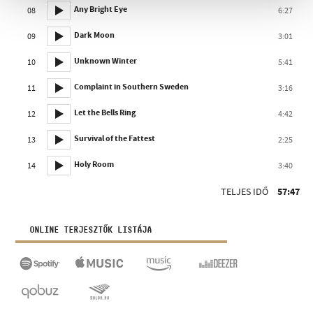
Any Bright Eye
08
6:27
Dark Moon
09
3:01
Unknown Winter
10
5:41
Complaint in Southern Sweden
11
3:16
Let the Bells Ring
12
4:42
Survival of the Fattest
13
2:25
Holy Room
14
3:40
TELJES IDŐ
57:47
ONLINE TERJESZTŐK LISTÁJA