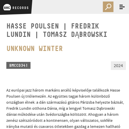
HASSE POULSEN | FREDRIK
LUNDIN | TOMASZ DĄBROWSKI
UNKNOWN WINTER
2024
BMCCD341
Az európai jazz három markáns arcélű képviselője találkozik Hasse
Poulsen új triólemezén. Az együttes tagjai három különböző
országban élnek: a dán származású gitáros Párizsba helyezte bázisát,
Fredrik Lundin otthona Dánia, míg a lengyel Tomasz Dąbrowski
dániai működése után Svédországba költözött. Ahogyan a három
zenész szétszóródott a kontinensen, olyan változatos, sokféle
irányba mutató és csavaros ötletekben gazdag a lemezen hallható