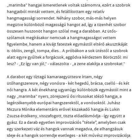
„marimba” hangjai ismeretlenek voltak számomra, ezért a szobrok
hangjaiból mintát vettem, és felállítottam egy relatív
hangmagassági sorrendet. Néhány szobor, más-más helyen
megütve különböző magasságú hangot ad, így a tizenhét szobor
összesen huszonöt hangon szólal meg a darabban. Az ütős-
szólamok megírásakor nemcsak a hangmagasságot vettem
figyelembe, hanem a kivájt fatestek egymástól eltérő akusztikáját
is: öblös, zengő, tompa, éles... A próbákon a sok ütéstől a szobrok
alatt egyre gyűltek a forgácsok, aggódva kérdeztem Böröcztől: mi
lesz? - „Ez így van jól,” - válaszolta - „a zene alakítja a szobrokat.”
A darabot egy tíztagú kamaraegyüttesre írtam, négy
ütőhangszeresre, négy vonósra - két hegedű, brácsa, cselló - és két
női hangra. A két énekhang ugyanúgy különbözik egymástól mint a
nagy „marimba” nyers, zörejszerű ősi rítusokat idéző hangja, a
legérzékenyebb európai hangszerektől, a vonósoktól. Juhász
Miczura Mónika elementáris erővel kiszakadó hangja és Lukin
Zsuzsa érzékeny, visszafogott, tiszta előadásmódja - így együtt a
gyász. Ez a darab egyetlen improvizációs "tétele", amelyben csak
egy szerkezeti váz és hangok vannak megadva, de elhangzásuk
ideje és a hangok sorrendje esetleges - a két művész improvizációja.