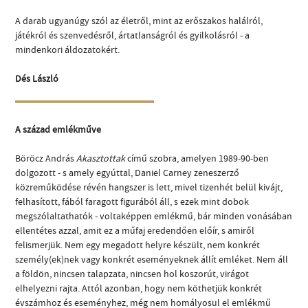
A darab ugyanúgy szól az életről, mint az erőszakos halálról,
játékról és szenvedésről, ártatlanságról és gyilkolásról - a
mindenkori áldozatokért.
Dés László
A század emlékműve
Böröcz András
Akasztottak
című szobra, amelyen 1989-90-ben
dolgozott - s amely egyúttal, Daniel Carney zeneszerző
közreműködése révén hangszer is lett, mivel tizenhét belül kivájt,
felhasított, fából faragott figurából áll, s ezek mint dobok
megszólaltathatók - voltaképpen emlékmű, bár minden vonásában
ellentétes azzal, amit ez a műfaj eredendően előír, s amiről
felismerjük. Nem egy megadott helyre készült, nem konkrét
személy(ek)nek vagy konkrét eseményeknek állít emléket. Nem áll
a földön, nincsen talapzata, nincsen hol koszorút, virágot
elhelyezni rajta. Attól azonban, hogy nem köthetjük konkrét
évszámhoz és eseményhez, még nem homályosul el emlékmű