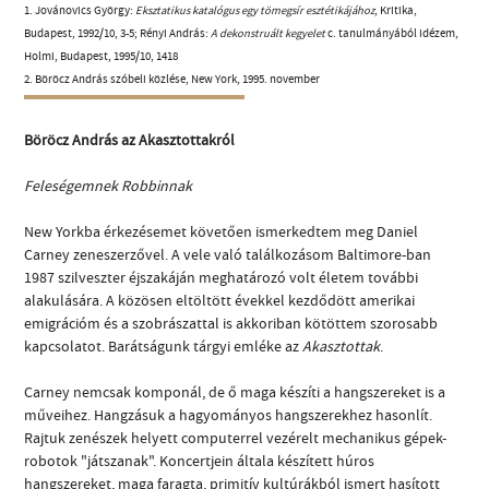
1. Jovánovics György:
Eksztatikus katalógus egy tömegsír esztétikájához
, Kritika,
Budapest, 1992/10, 3-5; Rényi András:
A dekonstruált kegyelet
c. tanulmányából idézem,
Holmi, Budapest, 1995/10, 1418
2. Böröcz András szóbeli közlése, New York, 1995. november
Böröcz András az Akasztottakról
Feleségemnek Robbinnak
New Yorkba érkezésemet követően ismerkedtem meg Daniel
Carney zeneszerzővel. A vele való találkozásom Baltimore-ban
1987 szilveszter éjszakáján meghatározó volt életem további
alakulására. A közösen eltöltött évekkel kezdődött amerikai
emigrációm és a szobrászattal is akkoriban kötöttem szorosabb
kapcsolatot. Barátságunk tárgyi emléke az
Akasztottak
.
Carney nemcsak komponál, de ő maga készíti a hangszereket is a
műveihez. Hangzásuk a hagyományos hangszerekhez hasonlít.
Rajtuk zenészek helyett computerrel vezérelt mechanikus gépek-
robotok "játszanak". Koncertjein általa készített húros
hangszereket, maga faragta, primitív kultúrákból ismert hasított