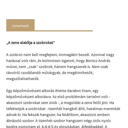
Ismertető
„A zene alakítja a szobrokat”
A szobrot nem kell megfejteni, önmagáért beszél. Azonnal nagy
hatással volt rám, és különösen izgatott, hogy Böröcz András
művei, nem „csak” szobrok, hanem hangszerek is. Nem csak
távolról csodálandó műtárgyak, de megérinthetők,
megszólaltathatók.
Egy képzőművészeti alkotás ihlette darabot írtam, egy
képzőművészeti alkotásra. Az első problémám tartalmi volt -
akasztott szobrokat sem ütök -, a megoldás a zene felől jött. Ha
lefektetjük a szobrokat - tizenhét hangból álló, hatalmas marimbát
adnak ki. Ha fekszik hangszer, ha felállítom, akasztott embert
ábrázoló szobor. A tizenhét szobor hangszert négy ütős nyolc
kezére osztottam el: 4-4-4-5-ös elosztásban, átfedésekkel. A