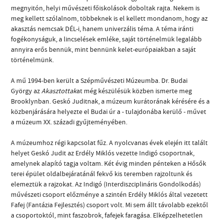
megnyitón, helyi művészeti főiskolások doboltak rajta. Nekem is
meg kellett szólalnom, többeknek is el kellett mondanom, hogy az
akasztás nemcsak DÉL-i, hanem univerzális téma. A téma iránti
fogékonyságuk, a lincselések emléke, saját történelmük legalább
annyira erős bennük, mint bennünk kelet-európaiakban a saját
történelmünk.
A mű 1994-ben került a Szépművészeti Múzeumba. Dr. Budai
György az
Akasztottak
at még készülésük közben ismerte meg
Brooklynban. Geskó Juditnak, a múzeum kurátorának kérésére és a
közbenjárására helyezte el Budai úr a - tulajdonába kerülő - művet
a múzeum XX. századi gyűjteményében.
A múzeumhoz régi kapcsolat fűz. A nyolcvanas évek elején itt talált
helyet Geskó Judit az Erdély Miklós vezette Indigó csoportnak,
amelynek alapító tagja voltam. Két évig minden pénteken a Hősők
terei épület oldalbejáratánál fekvő kis teremben rajzoltunk és
elemeztük a rajzokat. Az Indigó (Interdiszciplináris Gondolkodás)
művészeti csoport előzménye a szintén Erdély Miklós által vezetett
Fafej (Fantázia Fejlesztés) csoport volt. Mi sem állt távolabb ezektől
a csoportoktól, mint faszobrok, fafejek faragása. Elképzelhetetlen