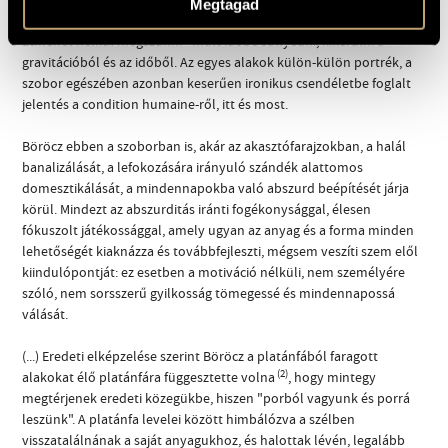
Megtagad
mint életünk egyik legköznapibb tevékenysége közben minden
átmenet nélkül megszűnni - múlt időbe süllyedni, kikerülni a
gravitációból és az időből. Az egyes alakok külön-külön portrék, a
szobor egészében azonban keserűen ironikus csendéletbe foglalt
jelentés a condition humaine-ről, itt és most.
Böröcz ebben a szoborban is, akár az akasztófarajzokban, a halál
banalizálását, a lefokozására irányuló szándék alattomos
domesztikálását, a mindennapokba való abszurd beépítését járja
körül. Mindezt az abszurditás iránti fogékonysággal, élesen
fókuszolt játékossággal, amely ugyan az anyag és a forma minden
lehetőségét kiaknázza és továbbfejleszti, mégsem veszíti szem elől
kiindulópontját: ez esetben a motiváció nélküli, nem személyére
szóló, nem sorsszerű gyilkosság tömegessé és mindennapossá
válását.
(...) Eredeti elképzelése szerint Böröcz a platánfából faragott
(2)
alakokat élő platánfára függesztette volna
, hogy mintegy
megtérjenek eredeti közegükbe, hiszen "porból vagyunk és porrá
leszünk". A platánfa levelei között himbálózva a szélben
visszatalálnának a saját anyagukhoz, és halottak lévén, legalább