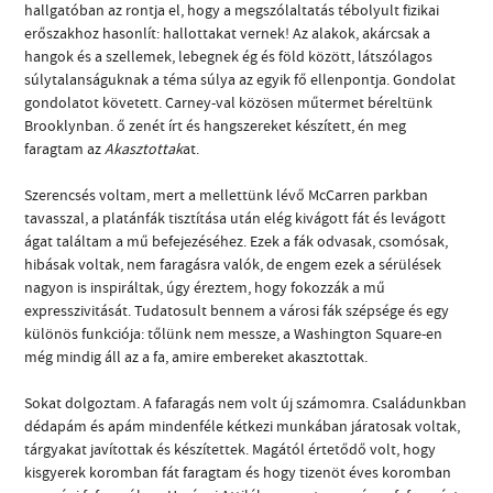
hallgatóban az rontja el, hogy a megszólaltatás tébolyult fizikai
erőszakhoz hasonlít: hallottakat vernek! Az alakok, akárcsak a
hangok és a szellemek, lebegnek ég és föld között, látszólagos
súlytalanságuknak a téma súlya az egyik fő ellenpontja. Gondolat
gondolatot követett. Carney-val közösen műtermet béreltünk
Brooklynban. ő zenét írt és hangszereket készített, én meg
faragtam az
Akasztottak
at.
Szerencsés voltam, mert a mellettünk lévő McCarren parkban
tavasszal, a platánfák tisztítása után elég kivágott fát és levágott
ágat találtam a mű befejezéséhez. Ezek a fák odvasak, csomósak,
hibásak voltak, nem faragásra valók, de engem ezek a sérülések
nagyon is inspiráltak, úgy éreztem, hogy fokozzák a mű
expresszivitását. Tudatosult bennem a városi fák szépsége és egy
különös funkciója: tőlünk nem messze, a Washington Square-en
még mindig áll az a fa, amire embereket akasztottak.
Sokat dolgoztam. A fafaragás nem volt új számomra. Családunkban
dédapám és apám mindenféle kétkezi munkában járatosak voltak,
tárgyakat javítottak és készítettek. Magától értetődő volt, hogy
kisgyerek koromban fát faragtam és hogy tizenöt éves koromban