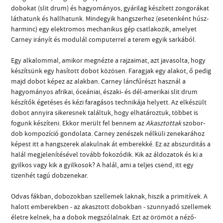
dobokat (slit drum) és hagyományos, gyárilag készített zongorákat
láthatunk és hallhatunk. Mindegyik hangszerhez (esetenként húsz-
harminc) egy elektromos mechanikus gép csatlakozik, amelyet
Carney irányít és modulál computerrel a terem egyik sarkából.
Egy alkalommal, amikor megnézte a rajzaimat, azt javasolta, hogy
készítsünk egy hasított dobot közösen. Faragjak egy alakot, ő pedig
majd dobot képez az alakban. Carney láncfűrészt használ a
hagyományos afrikai, óceániai, északi- és dél-amerikai slit drum
készítők égetéses és kézi faragásos technikája helyett. Az elkészült
dobot annyira sikeresnek találtuk, hogy elhatároztuk, többet is
fogunk készíteni. Ekkor merült fel bennem az
Akasztottak
szobor-
dob kompozíció gondolata. Carney zenészek nélküli zenekarához
képest itt a hangszerek alakulnak át emberekké. Ez az abszurditás a
halál megjelenítésével tovább fokozódik. Kik az áldozatok és ki a
gyilkos vagy kik a gyilkosok? A halál, ami a teljes csend, itt egy
tizenhét tagú dobzenekar.
Odvas fákban, dobozokban szellemek laknak, hiszik a primitívek. A
halott emberekben - az akasztott dobokban - szunnyadó szellemek
életre kelnek, ha a dobok megszólalnak. Ezt az örömöt a néző-