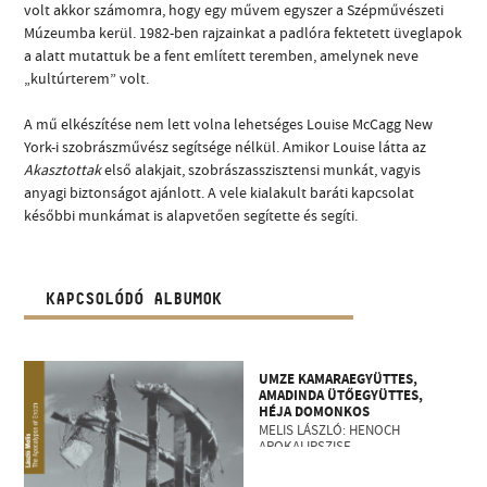
volt akkor számomra, hogy egy művem egyszer a Szépművészeti
Múzeumba kerül. 1982-ben rajzainkat a padlóra fektetett üveglapok
a alatt mutattuk be a fent említett teremben, amelynek neve
„kultúrterem” volt.
A mű elkészítése nem lett volna lehetséges Louise McCagg New
York-i szobrászművész segítsége nélkül. Amikor Louise látta az
Akasztottak
első alakjait, szobrászasszisztensi munkát, vagyis
anyagi biztonságot ajánlott. A vele kialakult baráti kapcsolat
későbbi munkámat is alapvetően segítette és segíti.
KAPCSOLÓDÓ ALBUMOK
UMZE KAMARAEGYÜTTES,
AMADINDA ÜTŐEGYÜTTES,
HÉJA DOMONKOS
MELIS LÁSZLÓ: HENOCH
APOKALIPSZISE