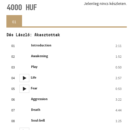
Jelenleg nincs készleten.
4000
HUF
01
Dés László: Akasztottak
Introduction
01
2:11
Awakening
02
1:52
Play
03
0:50
Life
04
2:57
Fear
05
0:53
Aggression
06
3:22
Death
07
4:44
Soul-bell
08
1:25