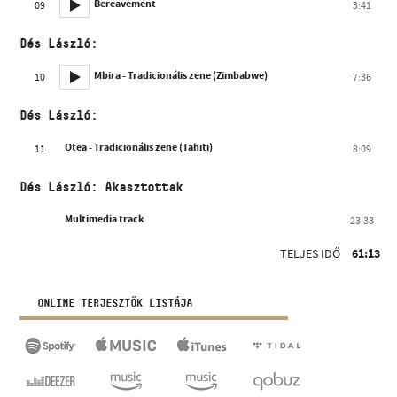
Bereavement
09
3:41
Dés László:
Mbira - Tradicionális zene (Zimbabwe)
10
7:36
Dés László:
Otea - Tradicionális zene (Tahiti)
11
8:09
Dés László: Akasztottak
Multimedia track
23:33
TELJES IDŐ
61:13
ONLINE TERJESZTŐK LISTÁJA