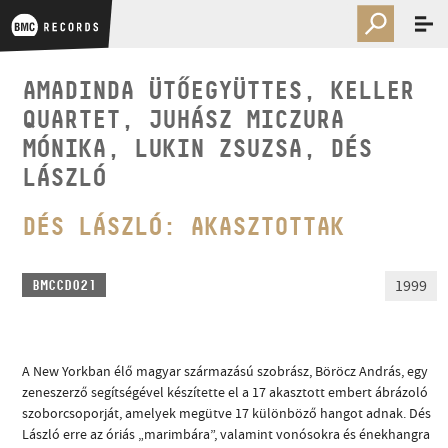
AMADINDA ÜTŐEGYÜTTES, KELLER
QUARTET, JUHÁSZ MICZURA
MÓNIKA, LUKIN ZSUZSA, DÉS
LÁSZLÓ
DÉS LÁSZLÓ: AKASZTOTTAK
1999
BMCCD021
A New Yorkban élő magyar származású szobrász, Böröcz András, egy
zeneszerző segítségével készítette el a 17 akasztott embert ábrázoló
szoborcsoporját, amelyek megütve 17 különböző hangot adnak. Dés
László erre az óriás „marimbára”, valamint vonósokra és énekhangra