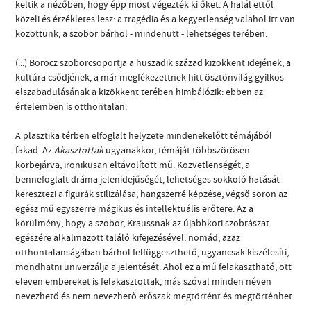
keltik a nézőben, hogy épp most végezték ki őket. A halál ettől
közeli és érzékletes lesz: a tragédia és a kegyetlenség valahol itt van
közöttünk, a szobor bárhol - mindenütt - lehetséges terében.
(...) Böröcz szoborcsoportja a huszadik század kizökkent idejének, a
kultúra csődjének, a már megfékezettnek hitt ösztönvilág gyilkos
elszabadulásának a kizökkent terében himbálózik: ebben az
értelemben is otthontalan.
A plasztika térben elfoglalt helyzete mindenekelőtt témájából
fakad. Az
Akasztottak
ugyanakkor, témáját többszörösen
körbejárva, ironikusan eltávolított mű. Közvetlenségét, a
bennefoglalt dráma jelenidejűségét, lehetséges sokkoló hatását
keresztezi a figurák stilizálása, hangszerré képzése, végső soron az
egész mű egyszerre mágikus és intellektuális erőtere. Az a
körülmény, hogy a szobor, Kraussnak az újabbkori szobrászat
egészére alkalmazott találó kifejezésével: nomád, azaz
otthontalanságában bárhol felfüggeszthető, ugyancsak kiszélesíti,
mondhatni univerzálja a jelentését. Ahol ez a mű felakasztható, ott
eleven embereket is felakasztottak, más szóval minden néven
nevezhető és nem nevezhető erőszak megtörtént és megtörténhet.