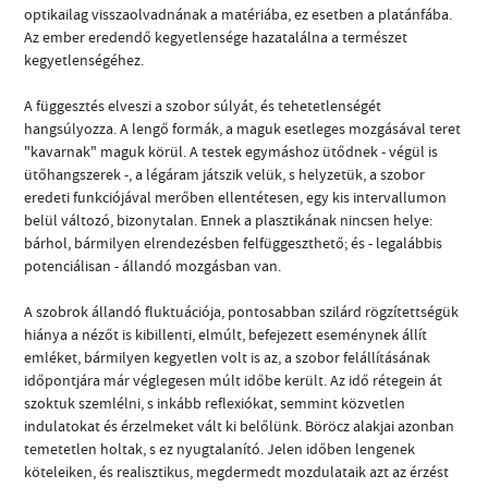
optikailag visszaolvadnának a matériába, ez esetben a platánfába.
Az ember eredendő kegyetlensége hazatalálna a természet
kegyetlenségéhez.
A függesztés elveszi a szobor súlyát, és tehetetlenségét
hangsúlyozza. A lengő formák, a maguk esetleges mozgásával teret
"kavarnak" maguk körül. A testek egymáshoz ütődnek - végül is
ütőhangszerek -, a légáram játszik velük, s helyzetük, a szobor
eredeti funkciójával merőben ellentétesen, egy kis intervallumon
belül változó, bizonytalan. Ennek a plasztikának nincsen helye:
bárhol, bármilyen elrendezésben felfüggeszthető; és - legalábbis
potenciálisan - állandó mozgásban van.
A szobrok állandó fluktuációja, pontosabban szilárd rögzítettségük
hiánya a nézőt is kibillenti, elmúlt, befejezett eseménynek állít
emléket, bármilyen kegyetlen volt is az, a szobor felállításának
időpontjára már véglegesen múlt időbe került. Az idő rétegein át
szoktuk szemlélni, s inkább reflexiókat, semmint közvetlen
indulatokat és érzelmeket vált ki belőlünk. Böröcz alakjai azonban
temetetlen holtak, s ez nyugtalanító. Jelen időben lengenek
köteleiken, és realisztikus, megdermedt mozdulataik azt az érzést