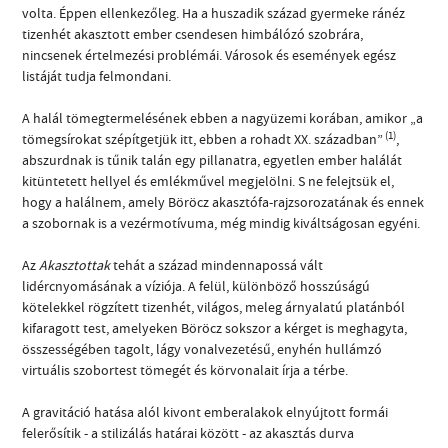
volta. Éppen ellenkezőleg. Ha a huszadik század gyermeke ránéz
tizenhét akasztott ember csendesen himbálózó szobrára,
nincsenek értelmezési problémái. Városok és események egész
listáját tudja felmondani.
A halál tömegtermelésének ebben a nagyüzemi korában, amikor „a
(1)
tömegsírokat szépítgetjük itt, ebben a rohadt XX. században”
,
abszurdnak is tűnik talán egy pillanatra, egyetlen ember halálát
kitüntetett hellyel és emlékművel megjelölni. S ne felejtsük el,
hogy a halálnem, amely Böröcz akasztófa-rajzsorozatának és ennek
a szobornak is a vezérmotívuma, még mindig kiváltságosan egyéni.
Az
Akasztottak
tehát a század mindennapossá vált
lidércnyomásának a víziója. A felül, különböző hosszúságú
kötelekkel rögzített tizenhét, világos, meleg árnyalatú platánból
kifaragott test, amelyeken Böröcz sokszor a kérget is meghagyta,
összességében tagolt, lágy vonalvezetésű, enyhén hullámzó
virtuális szobortest tömegét és körvonalait írja a térbe.
A gravitáció hatása alól kivont emberalakok elnyújtott formái
felerősítik - a stilizálás határai között - az akasztás durva