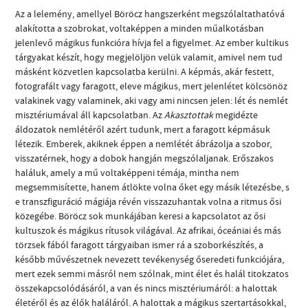
Az a lelemény, amellyel Böröcz hangszerként megszólaltathatóvá
alakította a szobrokat, voltaképpen a minden műalkotásban
jelenlevő mágikus funkcióra hívja fel a figyelmet. Az ember kultikus
tárgyakat készít, hogy megjelöljön velük valamit, amivel nem tud
másként közvetlen kapcsolatba kerülni. A képmás, akár festett,
fotografált vagy faragott, eleve mágikus, mert jelenlétet kölcsönöz
valakinek vagy valaminek, aki vagy ami nincsen jelen: lét és nemlét
misztériumával áll kapcsolatban. Az
Akasztottak
megidézte
áldozatok nemlétéről azért tudunk, mert a faragott képmásuk
létezik. Emberek, akiknek éppen a nemlétét ábrázolja a szobor,
visszatérnek, hogy a dobok hangján megszólaljanak. Erőszakos
haláluk, amely a mű voltaképpeni témája, mintha nem
megsemmisítette, hanem átlökte volna őket egy másik létezésbe, s
e transzfiguráció mágiája révén visszazuhantak volna a ritmus ősi
közegébe. Böröcz sok munkájában keresi a kapcsolatot az ősi
kultuszok és mágikus rítusok világával. Az afrikai, óceániai és más
törzsek fából faragott tárgyaiban ismer rá a szoborkészítés, a
később művészetnek nevezett tevékenység őseredeti funkciójára,
mert ezek semmi másról nem szólnak, mint élet és halál titokzatos
összekapcsolódásáról, a van és nincs misztériumáról: a halottak
életéről és az élők haláláról. A halottak a mágikus szertartásokkal,