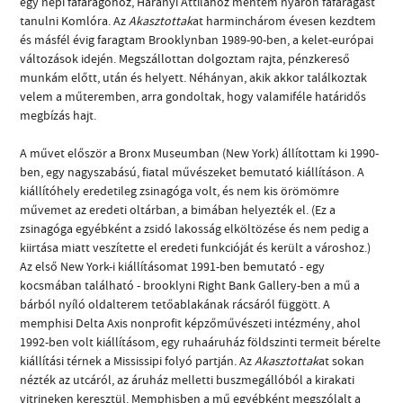
egy népi fafaragóhoz, Harányi Attilához mentem nyáron fafaragást
tanulni Komlóra. Az
Akasztottak
at harminchárom évesen kezdtem
és másfél évig faragtam Brooklynban 1989-90-ben, a kelet-európai
változások idején. Megszállottan dolgoztam rajta, pénzkereső
munkám előtt, után és helyett. Néhányan, akik akkor találkoztak
velem a műteremben, arra gondoltak, hogy valamiféle határidős
megbízás hajt.
A művet először a Bronx Museumban (New York) állítottam ki 1990-
ben, egy nagyszabású, fiatal művészeket bemutató kiállításon. A
kiállítóhely eredetileg zsinagóga volt, és nem kis örömömre
művemet az eredeti oltárban, a bimában helyezték el. (Ez a
zsinagóga egyébként a zsidó lakosság elköltözése és nem pedig a
kiirtása miatt veszítette el eredeti funkcióját és került a városhoz.)
Az első New York-i kiállításomat 1991-ben bemutató - egy
kocsmában található - brooklyni Right Bank Gallery-ben a mű a
bárból nyíló oldalterem tetőablakának rácsáról függött. A
memphisi Delta Axis nonprofit képzőművészeti intézmény, ahol
1992-ben volt kiállításom, egy ruhaáruház földszinti termeit bérelte
kiállítási térnek a Mississipi folyó partján. Az
Akasztottak
at sokan
nézték az utcáról, az áruház melletti buszmegállóból a kirakati
vitrineken keresztül. Memphisben a mű egyébként megszólalt a