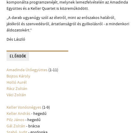
komponálta programzenéjét, melynek lemezfelvételén az Amadinda
Együttes és a Keller Quartet is közreműködött.
„A darab ugyanúgy szól az életről, mint az erőszakos halálról,
játékról és szenvedésről, ártatlanságról és gyilkolásról - a mindenkori
áldozatokért.”
Dés László
ELŐADÓK
Amadinda Ütőegyüttes
(1-11)
Bojtos Károly
Holló Aurél
Rácz Zoltán
Váci Zoltán
Keller Vonósnégyes
(1-9)
Keller András
- hegedű
Pilz János
- hegedű
Gál Zoltán
- brácsa
Szabó Judit
- gordonka