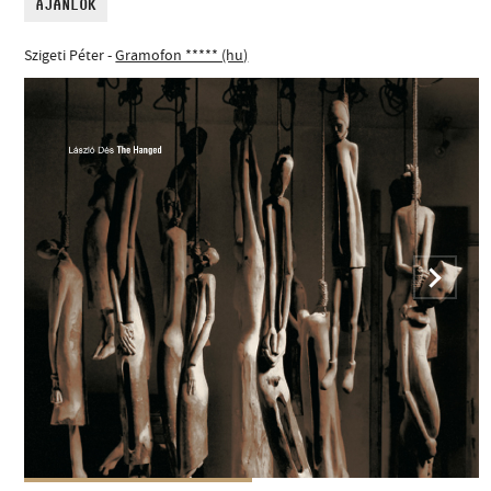
AJÁNLÓK
Szigeti Péter -
Gramofon ***** (hu)