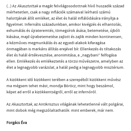
(...) Az
Akasztottak
a magát felvilágosodottnak hívő huszadik század
mérhetetlen, csak a nagy inflációk számaival leírható számú
halottjának állít emléket, az élet és halál inflálódására irányítja a
figyelmet. Infernális századunkban, amikor kivégzés és elhantolás,
exhumálás és újrateremtés, tömegsírok ásása, betemetése, újbóli
kiásása, majd újrabetemetése zajlott és zajlik minden kontinensen,
a kézműves megmunkálás és az egyedi alakok kifaragása
önmagában is markáns állítás erejével bír. Ellenkezés és tiltakozás
élet és halál értékvesztése, anonimitása, a „nagybani” felfogása
ellen. Emlékezés és emlékeztetés a törzsi művészetre, amelyben az
élet a legnagyobb varázslat, a halál pedig a legnagyobb misztérium.
A kizökkent idő kizökkent terében a szerepéből kizökkent művész
ma mégsem tehet mást, mondja Böröcz, mint hogy beszámol,
képet ad erről a kizökkentségről, erről az infernóról.
Az
Akasztottak
, az Antikrisztus világának lehetetlenné vált polgárai,
mint dobok még megszólaltathatók: mint emberek, már nem.
Forgács Éva