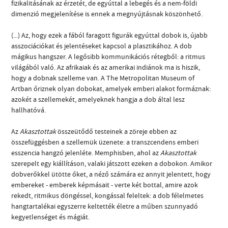
fizikalitásának az érzetét, de egyúttal a lebegés és a nem-földi
dimenzió megjelenítése is ennek a megnyújtásnak köszönhető.
(...) Az, hogy ezek a fából faragott figurák egyúttal dobok is, újabb
asszociációkat és jelentéseket kapcsol a plasztikához. A dob
mágikus hangszer. A legősibb kommunikációs rétegből: a ritmus
világából való. Az afrikaiak és az amerikai indiánok ma is hiszik,
hogy a dobnak szelleme van. A The Metropolitan Museum of
Artban őriznek olyan dobokat, amelyek emberi alakot formáznak:
azokét a szellemekét, amelyeknek hangja a dob által lesz
hallhatóvá.
Az
Akasztottak
összeütődő testeinek a zöreje ebben az
összefüggésben a szellemük üzenete: a transzcendens emberi
esszencia hangzó jelenléte. Memphisben, ahol az
Akasztottak
szerepelt egy kiállításon, valaki játszott ezeken a dobokon. Amikor
dobverőkkel ütötte őket, a néző számára ez annyit jelentett, hogy
embereket - emberek képmásait - verte két bottal, amire azok
rekedt, ritmikus döngéssel, kongással feleltek: a dob félelmetes
hangtartalékai egyszerre keltették életre a műben szunnyadó
kegyetlenséget és mágiát.